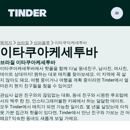
T
i
n
d
e
목적지
브라질
상파울루
이타쿠아케세투바
r
이타쿠아케세투바
홈
브라질 이타쿠아케세투바
이타쿠아케세투바에서 핫플을 함께 다닐 동네친구, 남사친, 여사친,
데이트 상대까지! 원하는 대로 매치를 찾아보세요. 이 지역에 꼭 살
지 않아도 돼요. 여행 중이거나 여행을 계획 중이라면 Tinder에서 얼
마든지 현지 친구들을 찾을 수 있어요!
관심사 같은 친구와의 끊임없는 대화, 동네 친구와 시원한 루프탑에
서의 맥주 한 잔, 인스타그래머블한 카페에서 하는 달달한 데이트.
모두 Tinder에서 매치가 되면 가능한 일이죠. 몇 년을 살았는데 아직
못 가본 집근처 핫플이 있다면, Tinder에서 만난 친구와 가보는 건 어
때요? 익숙한 동네도 새롭게 보일 거에요.