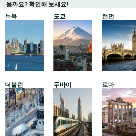
을까요? 확인해 보세요!
뉴욕
도쿄
런던
더블린
두바이
로마