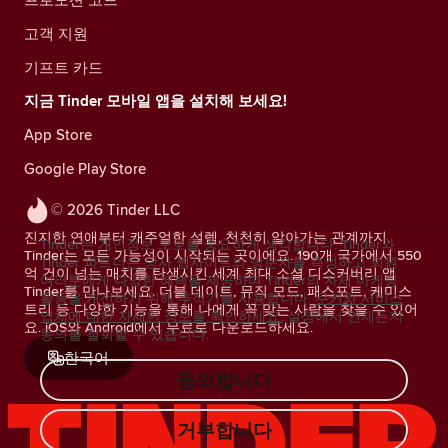
고객 지원
기프트 카드
지금 Tinder 모바일 앱을 설치해 보세요!
App Store
Google Play Store
© 2026 Tinder LLC
진지한 연애부터 캐주얼한 설렘, 천천히 알아가는 관계까지.
Tinder는 개인정보 보호를 중요하게 생각합니다. Tinder와
Tinder는 모든 가능성이 시작되는 곳이에요. 190개 국가에서 550
Tinder 파트너는 당사 웹사이트의 방문자를 측정하고 회원
억 건이 넘는 매치를 탄생시킨 세계 최대 소셜 디스커버리 앱
여러분에게 다양한 혜택을 제공하며 Tinder의 자체 마케팅
Tinder를 만나보세요. 더블 데이트, 뮤직 모드, 패스포트, 케미스
활동을 개선하기 위해 추적기를 사용합니다.
쿠키와 서비스
트리 등 다양한 기능을 통해 나에게 꼭 맞는 사람을 찾을 수 있어
업체에 대한 자세한 정보를 확인하세요.
설정에서 언제든지
요. iOS와 Android에서 무료로 다운로드하세요.
동의를 철회할 수 있습니다.
한국어
동의합니다
거부합니다