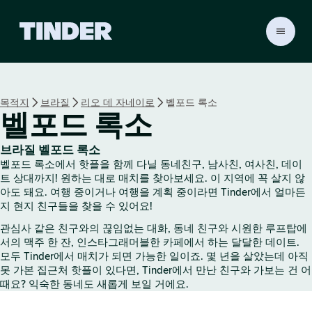
T
i
n
d
e
목적지
브라질
리오 데 자네이로
벨포드 록소
r
벨포드 록소
홈
브라질 벨포드 록소
벨포드 록소에서 핫플을 함께 다닐 동네친구, 남사친, 여사친, 데이
트 상대까지! 원하는 대로 매치를 찾아보세요. 이 지역에 꼭 살지 않
아도 돼요. 여행 중이거나 여행을 계획 중이라면 Tinder에서 얼마든
지 현지 친구들을 찾을 수 있어요!
관심사 같은 친구와의 끊임없는 대화, 동네 친구와 시원한 루프탑에
서의 맥주 한 잔, 인스타그래머블한 카페에서 하는 달달한 데이트.
모두 Tinder에서 매치가 되면 가능한 일이죠. 몇 년을 살았는데 아직
못 가본 집근처 핫플이 있다면, Tinder에서 만난 친구와 가보는 건 어
때요? 익숙한 동네도 새롭게 보일 거에요.