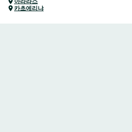
아라라스
카초에리냐