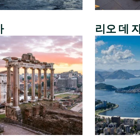
마
리오 데 