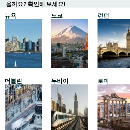
을까요? 확인해 보세요!
뉴욕
도쿄
런던
더블린
두바이
로마