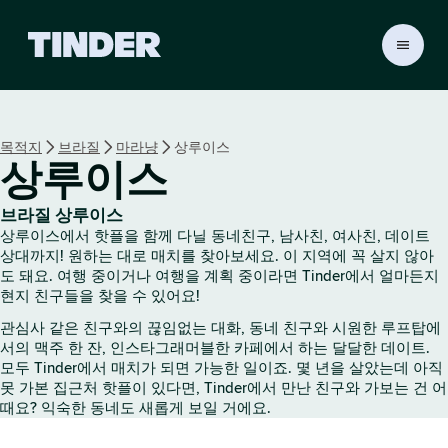
T
i
n
d
e
목적지
브라질
마라냥
상루이스
r
상루이스
홈
브라질 상루이스
상루이스에서 핫플을 함께 다닐 동네친구, 남사친, 여사친, 데이트
상대까지! 원하는 대로 매치를 찾아보세요. 이 지역에 꼭 살지 않아
도 돼요. 여행 중이거나 여행을 계획 중이라면 Tinder에서 얼마든지
현지 친구들을 찾을 수 있어요!
관심사 같은 친구와의 끊임없는 대화, 동네 친구와 시원한 루프탑에
서의 맥주 한 잔, 인스타그래머블한 카페에서 하는 달달한 데이트.
모두 Tinder에서 매치가 되면 가능한 일이죠. 몇 년을 살았는데 아직
못 가본 집근처 핫플이 있다면, Tinder에서 만난 친구와 가보는 건 어
때요? 익숙한 동네도 새롭게 보일 거에요.