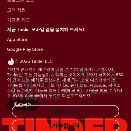
고객 지원
기프트 카드
지금 Tinder 모바일 앱을 설치해 보세요!
App Store
Google Play Store
© 2026 Tinder LLC
진지한 연애부터 캐주얼한 설렘, 천천히 알아가는 관계까지.
Tinder는 개인정보 보호를 중요하게 생각합니다. Tinder와
Tinder는 모든 가능성이 시작되는 곳이에요. 190개 국가에서 550
Tinder 파트너는 당사 웹사이트의 방문자를 측정하고 회원
억 건이 넘는 매치를 탄생시킨 세계 최대 소셜 디스커버리 앱
여러분에게 다양한 혜택을 제공하며 Tinder의 자체 마케팅
Tinder를 만나보세요. 더블 데이트, 뮤직 모드, 패스포트, 케미스
활동을 개선하기 위해 추적기를 사용합니다.
쿠키와 서비스
트리 등 다양한 기능을 통해 나에게 꼭 맞는 사람을 찾을 수 있어
업체에 대한 자세한 정보를 확인하세요.
설정에서 언제든지
요. iOS와 Android에서 무료로 다운로드하세요.
동의를 철회할 수 있습니다.
한국어
동의합니다
거부합니다