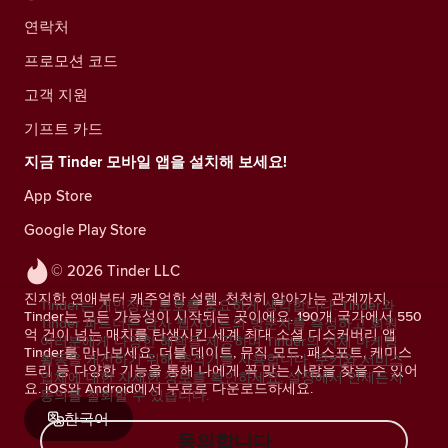
연락처
프로모션 코드
고객 지원
기프트 카드
지금 Tinder 모바일 앱을 설치해 보세요!
App Store
Google Play Store
© 2026 Tinder LLC
진지한 연애부터 캐주얼한 설렘, 천천히 알아가는 관계까지.
Tinder는 개인정보 보호를 중요하게 생각합니다. Tinder와
Tinder는 모든 가능성이 시작되는 곳이에요. 190개 국가에서 550
Tinder 파트너는 당사 웹사이트의 방문자를 측정하고 회원
억 건이 넘는 매치를 탄생시킨 세계 최대 소셜 디스커버리 앱
여러분에게 다양한 혜택을 제공하며 Tinder의 자체 마케팅
Tinder를 만나보세요. 더블 데이트, 뮤직 모드, 패스포트, 케미스
활동을 개선하기 위해 추적기를 사용합니다.
쿠키와 서비스
트리 등 다양한 기능을 통해 나에게 꼭 맞는 사람을 찾을 수 있어
업체에 대한 자세한 정보를 확인하세요.
설정에서 언제든지
요. iOS와 Android에서 무료로 다운로드하세요.
동의를 철회할 수 있습니다.
한국어
동의합니다