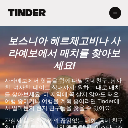
T
i
n
d
e
보스니아 헤르체고비나 사
r
홈
라예보에서 매치를 찾아보
세요!
사라예보에서 핫플을 함께 다닐 동네친구, 남사
친, 여사친, 데이트 상대까지! 원하는 대로 매치
를 찾아보세요. 이 지역에 꼭 살지 않아도 돼요.
여행 중이거나 여행을 계획 중이라면 Tinder에
서 얼마든지 현지 친구들을 찾을 수 있어요!
관심사 같은 친구와의 끊임없는 대화, 동네 친구
와 시원한 루프탑에서의 맥주 한 잔, 인스타그래