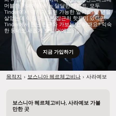
머블한 카페에서 하는 달달한 데이트. 모두
Tinder에서 매치가 되면 가능한 일이죠. 몇 년을
살았는데 아직 못 가본 집근처 핫플이 있다면,
Tinder에서 만난 친구와 가보는 건 어때요? 익숙
한 동네도 새롭게 보일 거에요.
지금 가입하기
목적지
›
보스니아 헤르체고비나
›
사라예보
보스니아 헤르체고비나, 사라예보 가볼
만한 곳