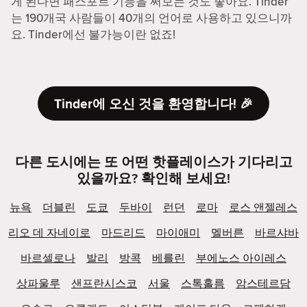
게 된다면 패스포트 기능을 써보는 것도 좋아요. Tinder
는 190개국 사람들이 40개의 언어로 사용하고 있으니까
요. Tinder에선 불가능이란 없죠!
Tinder에 오신 것을 환영합니다! 🎉
다른 도시에는 또 어떤 핫플레이스가 기다리고
있을까요? 확인해 보세요!
뉴욕
더블린
도쿄
두바이
런던
로마
로스 앤젤레스
리오 데 자네이로
마드리드
마이애미
멜버른
바르샤바
바르셀로나
발리
방콕
베를린
부에노스 아이레스
상파울루
샌프란시스코
서울
스톡홀름
암스테르담