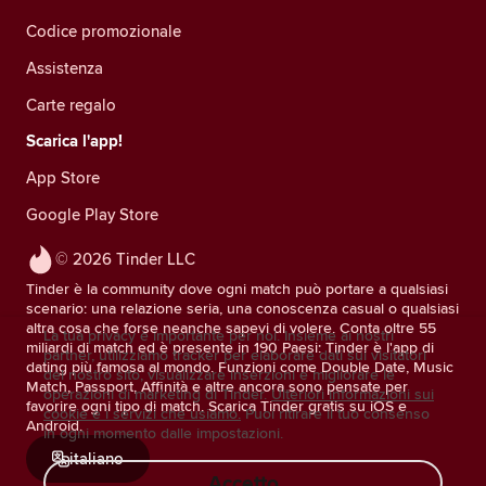
Codice promozionale
Assistenza
Carte regalo
Scarica l'app!
App Store
Google Play Store
© 2026 Tinder LLC
Tinder è la community dove ogni match può portare a qualsiasi
scenario: una relazione seria, una conoscenza casual o qualsiasi
altra cosa che forse neanche sapevi di volere. Conta oltre 55
La tua privacy è importante per noi. Insieme ai nostri
miliardi di match ed è presente in 190 Paesi: Tinder è l'app di
partner, utilizziamo tracker per elaborare dati sui visitatori
dating più famosa al mondo. Funzioni come Double Date, Music
del nostro sito, visualizzare inserzioni e migliorare le
Match, Passport, Affinità e altre ancora sono pensate per
operazioni di marketing di Tinder.
Ulteriori informazioni sui
favorire ogni tipo di match. Scarica Tinder gratis su iOS e
cookie e i servizi che usiamo.
Puoi ritirare il tuo consenso
Android.
in ogni momento dalle impostazioni.
italiano
Accetto