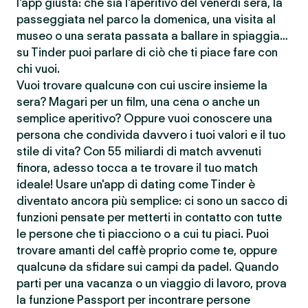
l'app giusta: che sia l'aperitivo del venerdì sera, la
passeggiata nel parco la domenica, una visita al
museo o una serata passata a ballare in spiaggia…
su Tinder puoi parlare di ciò che ti piace fare con
chi vuoi.
Vuoi trovare qualcunə con cui uscire insieme la
sera? Magari per un film, una cena o anche un
semplice aperitivo? Oppure vuoi conoscere una
persona che condivida davvero i tuoi valori e il tuo
stile di vita? Con 55 miliardi di match avvenuti
finora, adesso tocca a te trovare il tuo match
ideale! Usare un'app di dating come Tinder è
diventato ancora più semplice: ci sono un sacco di
funzioni pensate per metterti in contatto con tutte
le persone che ti piacciono o a cui tu piaci. Puoi
trovare amanti del caffè proprio come te, oppure
qualcunə da sfidare sui campi da padel. Quando
parti per una vacanza o un viaggio di lavoro, prova
la funzione Passport per incontrare persone