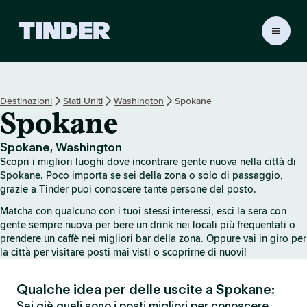
H
o
m
e
d
Destinazioni
Stati Uniti
Washington
Spokane
i
Spokane
T
i
n
Spokane, Washington
d
Scopri i migliori luoghi dove incontrare gente nuova nella città di
e
Spokane. Poco importa se sei della zona o solo di passaggio,
r
grazie a Tinder puoi conoscere tante persone del posto.
Matcha con qualcunə con i tuoi stessi interessi, esci la sera con
gente sempre nuova per bere un drink nei locali più frequentati o
prendere un caffè nei migliori bar della zona. Oppure vai in giro per
la città per visitare posti mai visti o scoprirne di nuovi!
Qualche idea per delle uscite a Spokane:
Sai già quali sono i posti migliori per conoscere