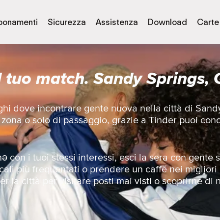
bonamenti
Sicurezza
Assistenza
Download
Carte
l tuo match. Sandy Springs,
uoghi dove incontrare gente nuova nella città di San
a zona o solo di passaggio, grazie a Tinder puoi con
 con i tuoi stessi interessi, esci la sera con gent
cali più frequentati o prendere un caffè nei migliori
r la città per visitare posti mai visti o scoprirne di 