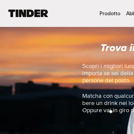
H
Prodotto
Ab
o
m
e
d
Trova i
i
T
i
n
Scopri i migliori l
d
importa se sei dell
e
persone del posto.
r
Matcha con qualcunə
bere un drink nei lo
Oppure vai in giro pe