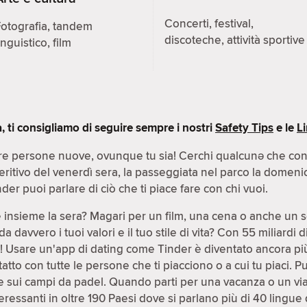
Concerti, festival,
otografia, tandem
discoteche, attività sportive
inguistico, film
ti consigliamo di seguire sempre i nostri
Safety Tips
e le
L
e persone nuove, ovunque tu sia! Cerchi qualcunə che condiv
peritivo del venerdì sera, la passeggiata nel parco la domeni
der puoi parlare di ciò che ti piace fare con chi vuoi.
e insieme la sera? Magari per un film, una cena o anche un 
avvero i tuoi valori e il tuo stile di vita? Con 55 miliardi 
le! Usare un'app di dating come Tinder è diventato ancora pi
atto con tutte le persone che ti piacciono o a cui tu piaci. P
 sui campi da padel. Quando parti per una vacanza o un viag
ressanti in oltre 190 Paesi dove si parlano più di 40 lingue 