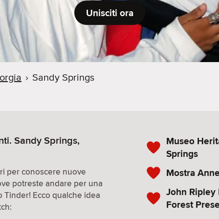
Unisciti ora
orgia
›
Sandy Springs
nti. Sandy Springs,
Museo Herit
Springs
iori per conoscere nuove
Mostra Anne
ove potreste andare per una
John Ripley
co Tinder! Ecco qualche idea
Forest Pres
tch: