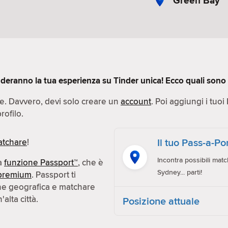
Green Bay
deranno la tua esperienza su Tinder unica! Ecco quali sono q
ce. Davvero, devi solo creare un
account
. Poi aggiungi i tuoi
rofilo.
Il tuo Pass-a-P
tchare
!
Incontra possibili matc
la
funzione Passport™
, che è
Sydney... parti!
premium
. Passport ti
one geografica e matchare
alta città.
Posizione attuale