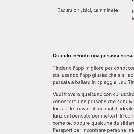
Escursioni, bici, camminate
F
l
Quando incontri una persona nuova, 
Tinder è l'app migliore per conoscer
stai usando l'app giusta: che sia l'a
passata a ballare in spiaggia… su Tin
Vuoi trovare qualcunə con cui uscir
conoscere una persona che condivida d
tocca a te trovare il tuo match idea
funzioni pensate per metterti in cont
come te, oppure qualcunə da sfidare
Passport per incontrare persone inte