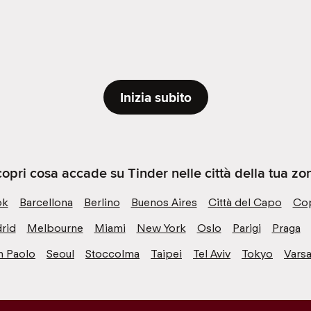
Inizia subito
opri cosa accade su Tinder nelle città della tua zo
ok
Barcellona
Berlino
Buenos Aires
Città del Capo
Co
rid
Melbourne
Miami
New York
Oslo
Parigi
Praga
n Paolo
Seoul
Stoccolma
Taipei
Tel Aviv
Tokyo
Varsa