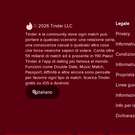
Legale
© 2026 Tinder LLC
Privacy
Tinder è la community dove ogni match può
portare a qualsiasi scenario: una relazione seria,
Informativ
una conoscenza casual o qualsiasi altra cosa
che forse neanche sapevi di volere. Conta oltre
Condizio
55 miliardi di match ed è presente in 190 Paesi:
Tinder è l'app di dating più famosa al mondo.
Informati
Funzioni come Double Date, Music Match,
Passport, Affinità e altre ancora sono pensate
Proprietà 
per favorire ogni tipo di match. Scarica Tinder
gratis su iOS e Android.
Linee gu
italiano
Informazi
Info per 
Dichiarazi