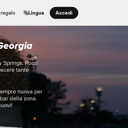
 regalo
Lingua
Accedi
 Georgia
dy Springs. Poco
oscere tante
e sempre nuova per
 bar della zona.
nuovi!