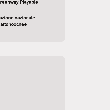
reenway Playable
eazione nazionale
hattahoochee