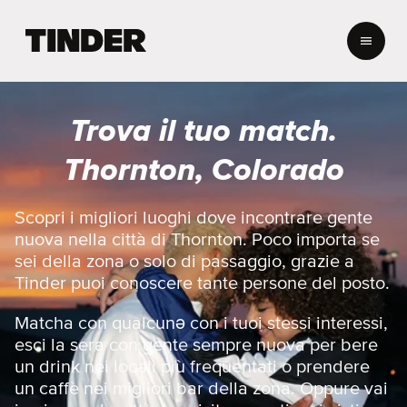
H
o
m
e
d
Trova il tuo match.
i
T
Thornton, Colorado
i
n
d
Scopri i migliori luoghi dove incontrare gente
e
nuova nella città di Thornton. Poco importa se
r
sei della zona o solo di passaggio, grazie a
Tinder puoi conoscere tante persone del posto.
Matcha con qualcunə con i tuoi stessi interessi,
esci la sera con gente sempre nuova per bere
un drink nei locali più frequentati o prendere
un caffè nei migliori bar della zona. Oppure vai