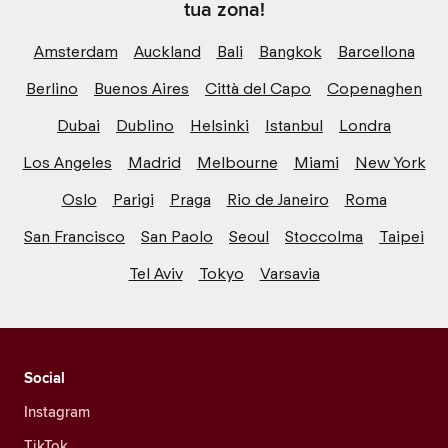
tua zona!
Amsterdam
Auckland
Bali
Bangkok
Barcellona
Berlino
Buenos Aires
Città del Capo
Copenaghen
Dubai
Dublino
Helsinki
Istanbul
Londra
Los Angeles
Madrid
Melbourne
Miami
New York
Oslo
Parigi
Praga
Rio de Janeiro
Roma
San Francisco
San Paolo
Seoul
Stoccolma
Taipei
Tel Aviv
Tokyo
Varsavia
Social
Instagram
TikTok