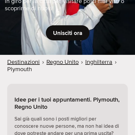
in giro per la città per visitare posti mai visti o
scoprirne di nuovi!
Unisciti ora
Destinazioni
›
Regno Unito
›
Inghilterra
›
Plymouth
Idee per i tuoi appuntamenti. Plymouth,
Regno Unito
Sai già quali sono i posti migliori per
conoscere nuove persone, ma non hai idea di
dove potreste andare per una prima uscita?