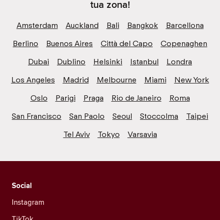
tua zona!
Amsterdam
Auckland
Bali
Bangkok
Barcellona
Berlino
Buenos Aires
Città del Capo
Copenaghen
Dubai
Dublino
Helsinki
Istanbul
Londra
Los Angeles
Madrid
Melbourne
Miami
New York
Oslo
Parigi
Praga
Rio de Janeiro
Roma
San Francisco
San Paolo
Seoul
Stoccolma
Taipei
Tel Aviv
Tokyo
Varsavia
Social
Instagram
TikTok