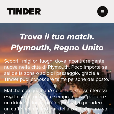
H
o
m
e
d
Trova il tuo match.
i
T
Plymouth, Regno Unito
i
n
d
Scopri i migliori luoghi dove incontrare gente
e
nuova nella città di Plymouth. Poco importa se
r
sei della zona o solo di passaggio, grazie a
Tinder puoi conoscere tante persone del posto.
Matcha con qualcunə con i tuoi stessi interessi,
esci la sera con gente sempre nuova per bere
un drink nei locali più frequentati o prendere
un caffè nei migliori bar della zona. Oppure vai