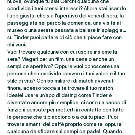
nuove, ovunque tu sia! Cerchi qualcunə che
condivida i tuoi stessi interessi? Allora stai usando
l'app giusta: che sia l'aperitivo del venerdì sera, la
passeggiata nel parco la domenica, una visita al
museo o una serata passata a ballare in spiaggia…
su Tinder puoi parlare di ciò che ti piace fare con
chi vuoi.
Vuoi trovare qualcunə con cui uscire insieme la
sera? Magari per un film, una cena o anche un
semplice aperitivo? Oppure vuoi conoscere una
persona che condivida davvero i tuoi valori e il tuo
stile di vita? Con 55 miliardi di match avvenuti
finora, adesso tocca a te trovare il tuo match
ideale! Usare un'app di dating come Tinder è
diventato ancora più semplice: ci sono un sacco di
funzioni pensate per metterti in contatto con tutte
le persone che ti piacciono o a cui tu piaci. Puoi
trovare amanti del caffè proprio come te, oppure
qualcunə da sfidare sui campi da padel. Quando