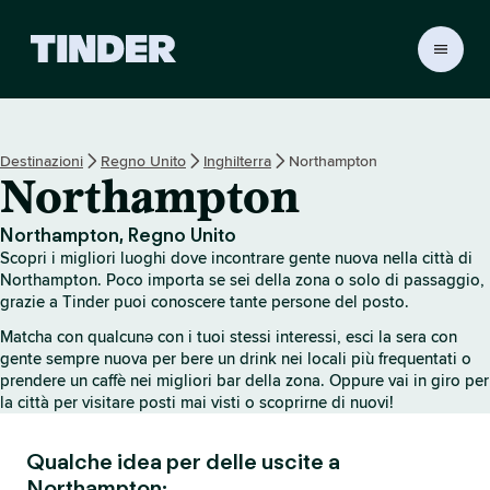
H
o
m
e
d
Destinazioni
Regno Unito
Inghilterra
Northampton
i
Northampton
T
i
n
Northampton, Regno Unito
d
Scopri i migliori luoghi dove incontrare gente nuova nella città di
e
Northampton. Poco importa se sei della zona o solo di passaggio,
r
grazie a Tinder puoi conoscere tante persone del posto.
Matcha con qualcunə con i tuoi stessi interessi, esci la sera con
gente sempre nuova per bere un drink nei locali più frequentati o
prendere un caffè nei migliori bar della zona. Oppure vai in giro per
la città per visitare posti mai visti o scoprirne di nuovi!
Qualche idea per delle uscite a
Northampton: