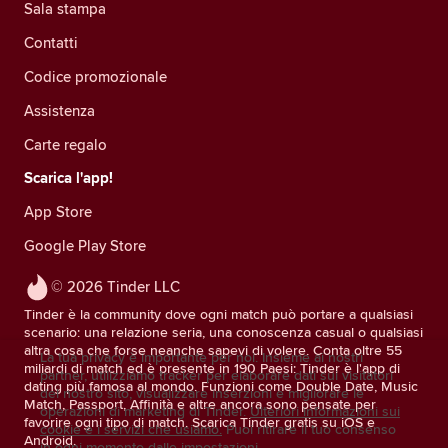
Sala stampa
Contatti
Codice promozionale
Assistenza
Carte regalo
Scarica l'app!
App Store
Google Play Store
© 2026 Tinder LLC
Tinder è la community dove ogni match può portare a qualsiasi
scenario: una relazione seria, una conoscenza casual o qualsiasi
altra cosa che forse neanche sapevi di volere. Conta oltre 55
La tua privacy è importante per noi. Insieme ai nostri
miliardi di match ed è presente in 190 Paesi: Tinder è l'app di
partner, utilizziamo tracker per elaborare dati sui visitatori
dating più famosa al mondo. Funzioni come Double Date, Music
del nostro sito, visualizzare inserzioni e migliorare le
Match, Passport, Affinità e altre ancora sono pensate per
operazioni di marketing di Tinder.
Ulteriori informazioni sui
favorire ogni tipo di match. Scarica Tinder gratis su iOS e
cookie e i servizi che usiamo.
Puoi ritirare il tuo consenso
Android.
in ogni momento dalle impostazioni.