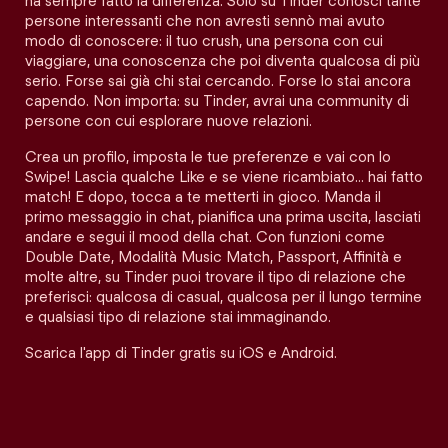
ha sempre fatto la differenza. Solo su Tinder conosci tante
persone interessanti che non avresti sennò mai avuto
modo di conoscere: il tuo crush, una persona con cui
viaggiare, una conoscenza che poi diventa qualcosa di più
serio. Forse sai già chi stai cercando. Forse lo stai ancora
capendo. Non importa: su Tinder, avrai una community di
persone con cui esplorare nuove relazioni.
Crea un profilo, imposta le tue preferenze e vai con lo
Swipe! Lascia qualche Like e se viene ricambiato… hai fatto
match! E dopo, tocca a te metterti in gioco. Manda il
primo messaggio in chat, pianifica una prima uscita, lasciati
andare e segui il mood della chat. Con funzioni come
Double Date, Modalità Music Match, Passport, Affinità e
molte altre, su Tinder puoi trovare il tipo di relazione che
preferisci: qualcosa di casual, qualcosa per il lungo termine
e qualsiasi tipo di relazione stai immaginando.
Scarica l'app di Tinder gratis su iOS e Android.