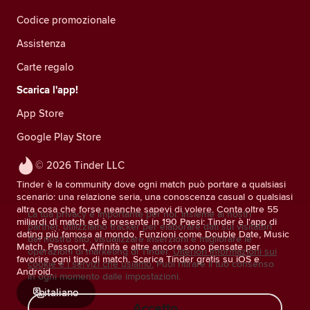
Codice promozionale
Assistenza
Carte regalo
Scarica l'app!
App Store
Google Play Store
© 2026 Tinder LLC
Tinder è la community dove ogni match può portare a qualsiasi
scenario: una relazione seria, una conoscenza casual o qualsiasi
altra cosa che forse neanche sapevi di volere. Conta oltre 55
La tua privacy è importante per noi. Insieme ai nostri
miliardi di match ed è presente in 190 Paesi: Tinder è l'app di
partner, utilizziamo tracker per elaborare dati sui visitatori
dating più famosa al mondo. Funzioni come Double Date, Music
del nostro sito, visualizzare inserzioni e migliorare le
Match, Passport, Affinità e altre ancora sono pensate per
operazioni di marketing di Tinder.
Ulteriori informazioni sui
favorire ogni tipo di match. Scarica Tinder gratis su iOS e
cookie e i servizi che usiamo.
Puoi ritirare il tuo consenso
Android.
in ogni momento dalle impostazioni.
italiano
Accetto