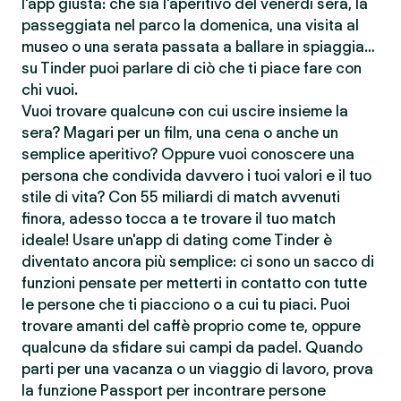
l'app giusta: che sia l'aperitivo del venerdì sera, la
passeggiata nel parco la domenica, una visita al
museo o una serata passata a ballare in spiaggia…
su Tinder puoi parlare di ciò che ti piace fare con
chi vuoi.
Vuoi trovare qualcunə con cui uscire insieme la
sera? Magari per un film, una cena o anche un
semplice aperitivo? Oppure vuoi conoscere una
persona che condivida davvero i tuoi valori e il tuo
stile di vita? Con 55 miliardi di match avvenuti
finora, adesso tocca a te trovare il tuo match
ideale! Usare un'app di dating come Tinder è
diventato ancora più semplice: ci sono un sacco di
funzioni pensate per metterti in contatto con tutte
le persone che ti piacciono o a cui tu piaci. Puoi
trovare amanti del caffè proprio come te, oppure
qualcunə da sfidare sui campi da padel. Quando
parti per una vacanza o un viaggio di lavoro, prova
la funzione Passport per incontrare persone