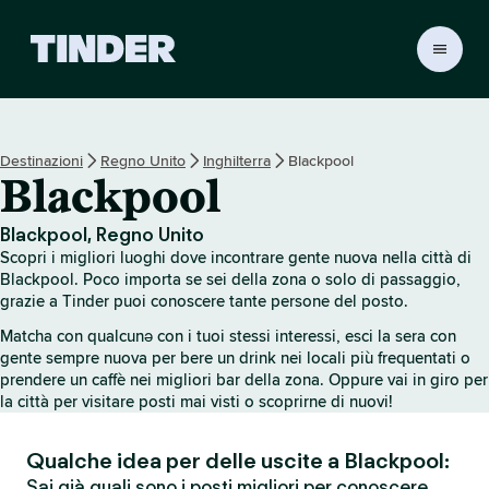
H
o
m
e
d
Destinazioni
Regno Unito
Inghilterra
Blackpool
i
Blackpool
T
i
n
Blackpool, Regno Unito
d
Scopri i migliori luoghi dove incontrare gente nuova nella città di
e
Blackpool. Poco importa se sei della zona o solo di passaggio,
r
grazie a Tinder puoi conoscere tante persone del posto.
Matcha con qualcunə con i tuoi stessi interessi, esci la sera con
gente sempre nuova per bere un drink nei locali più frequentati o
prendere un caffè nei migliori bar della zona. Oppure vai in giro per
la città per visitare posti mai visti o scoprirne di nuovi!
Qualche idea per delle uscite a Blackpool:
Sai già quali sono i posti migliori per conoscere