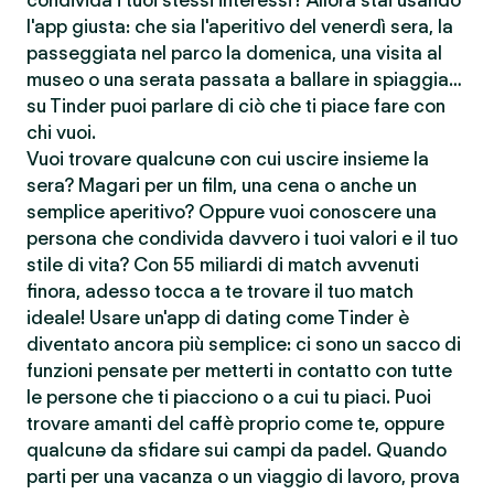
condivida i tuoi stessi interessi? Allora stai usando
l'app giusta: che sia l'aperitivo del venerdì sera, la
passeggiata nel parco la domenica, una visita al
museo o una serata passata a ballare in spiaggia…
su Tinder puoi parlare di ciò che ti piace fare con
chi vuoi.
Vuoi trovare qualcunə con cui uscire insieme la
sera? Magari per un film, una cena o anche un
semplice aperitivo? Oppure vuoi conoscere una
persona che condivida davvero i tuoi valori e il tuo
stile di vita? Con 55 miliardi di match avvenuti
finora, adesso tocca a te trovare il tuo match
ideale! Usare un'app di dating come Tinder è
diventato ancora più semplice: ci sono un sacco di
funzioni pensate per metterti in contatto con tutte
le persone che ti piacciono o a cui tu piaci. Puoi
trovare amanti del caffè proprio come te, oppure
qualcunə da sfidare sui campi da padel. Quando
parti per una vacanza o un viaggio di lavoro, prova