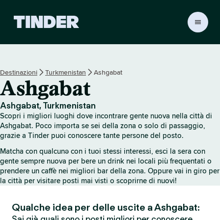
H
o
m
e
d
Destinazioni
Turkmenistan
Ashgabat
i
Ashgabat
T
i
n
Ashgabat, Turkmenistan
d
Scopri i migliori luoghi dove incontrare gente nuova nella città di
e
Ashgabat. Poco importa se sei della zona o solo di passaggio,
r
grazie a Tinder puoi conoscere tante persone del posto.
Matcha con qualcunə con i tuoi stessi interessi, esci la sera con
gente sempre nuova per bere un drink nei locali più frequentati o
prendere un caffè nei migliori bar della zona. Oppure vai in giro per
la città per visitare posti mai visti o scoprirne di nuovi!
Qualche idea per delle uscite a Ashgabat:
Sai già quali sono i posti migliori per conoscere