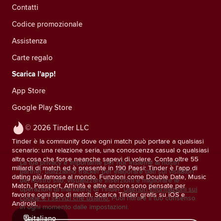
Contatti
Codice promozionale
Assistenza
Carte regalo
Scarica l'app!
App Store
Google Play Store
© 2026 Tinder LLC
Tinder è la community dove ogni match può portare a qualsiasi
scenario: una relazione seria, una conoscenza casual o qualsiasi
altra cosa che forse neanche sapevi di volere. Conta oltre 55
La tua privacy è importante per noi. Insieme ai nostri
miliardi di match ed è presente in 190 Paesi: Tinder è l'app di
partner, utilizziamo tracker per elaborare dati sui visitatori
dating più famosa al mondo. Funzioni come Double Date, Music
del nostro sito, visualizzare inserzioni e migliorare le
Match, Passport, Affinità e altre ancora sono pensate per
operazioni di marketing di Tinder.
Ulteriori informazioni sui
favorire ogni tipo di match. Scarica Tinder gratis su iOS e
cookie e i servizi che usiamo.
Puoi ritirare il tuo consenso
Android.
in ogni momento dalle impostazioni.
italiano