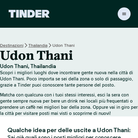
H
o
m
e
d
Destinazioni
Thailandia
Udon Thani
i
Udon Thani
T
i
n
Udon Thani, Thailandia
d
Scopri i migliori luoghi dove incontrare gente nuova nella città di
e
Udon Thani. Poco importa se sei della zona o solo di passaggio,
r
grazie a Tinder puoi conoscere tante persone del posto.
Matcha con qualcunə con i tuoi stessi interessi, esci la sera con
gente sempre nuova per bere un drink nei locali più frequentati o
prendere un caffè nei migliori bar della zona. Oppure vai in giro per
la città per visitare posti mai visti o scoprirne di nuovi!
Qualche idea per delle uscite a Udon Thani:
Sai già quali sono i posti migliori per conoscere