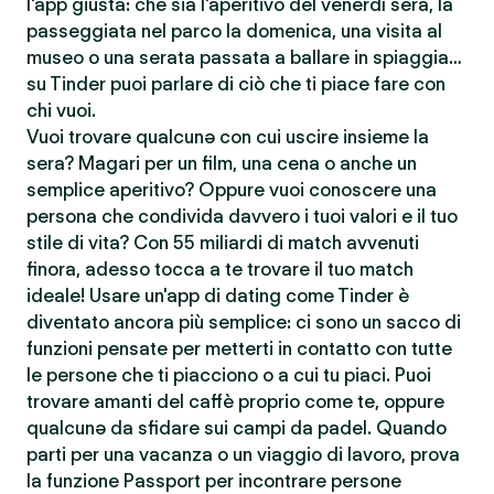
l'app giusta: che sia l'aperitivo del venerdì sera, la
passeggiata nel parco la domenica, una visita al
museo o una serata passata a ballare in spiaggia…
su Tinder puoi parlare di ciò che ti piace fare con
chi vuoi.
Vuoi trovare qualcunə con cui uscire insieme la
sera? Magari per un film, una cena o anche un
semplice aperitivo? Oppure vuoi conoscere una
persona che condivida davvero i tuoi valori e il tuo
stile di vita? Con 55 miliardi di match avvenuti
finora, adesso tocca a te trovare il tuo match
ideale! Usare un'app di dating come Tinder è
diventato ancora più semplice: ci sono un sacco di
funzioni pensate per metterti in contatto con tutte
le persone che ti piacciono o a cui tu piaci. Puoi
trovare amanti del caffè proprio come te, oppure
qualcunə da sfidare sui campi da padel. Quando
parti per una vacanza o un viaggio di lavoro, prova
la funzione Passport per incontrare persone