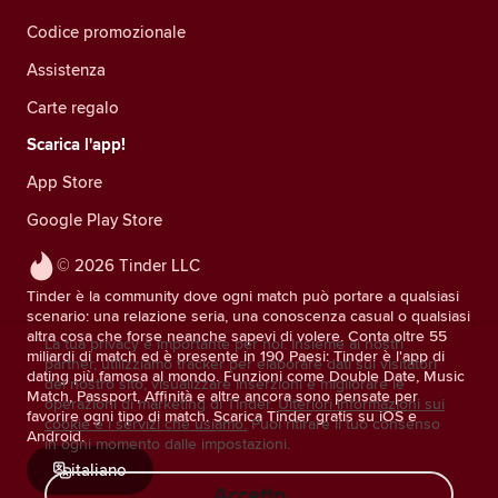
Codice promozionale
Assistenza
Carte regalo
Scarica l'app!
App Store
Google Play Store
© 2026 Tinder LLC
Tinder è la community dove ogni match può portare a qualsiasi
scenario: una relazione seria, una conoscenza casual o qualsiasi
altra cosa che forse neanche sapevi di volere. Conta oltre 55
La tua privacy è importante per noi. Insieme ai nostri
miliardi di match ed è presente in 190 Paesi: Tinder è l'app di
partner, utilizziamo tracker per elaborare dati sui visitatori
dating più famosa al mondo. Funzioni come Double Date, Music
del nostro sito, visualizzare inserzioni e migliorare le
Match, Passport, Affinità e altre ancora sono pensate per
operazioni di marketing di Tinder.
Ulteriori informazioni sui
favorire ogni tipo di match. Scarica Tinder gratis su iOS e
cookie e i servizi che usiamo.
Puoi ritirare il tuo consenso
Android.
in ogni momento dalle impostazioni.
italiano
Accetto