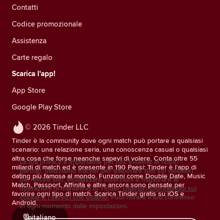
Contatti
Codice promozionale
Assistenza
Carte regalo
Scarica l'app!
App Store
Google Play Store
© 2026 Tinder LLC
Tinder è la community dove ogni match può portare a qualsiasi
scenario: una relazione seria, una conoscenza casual o qualsiasi
altra cosa che forse neanche sapevi di volere. Conta oltre 55
La tua privacy è importante per noi. Insieme ai nostri
miliardi di match ed è presente in 190 Paesi: Tinder è l'app di
partner, utilizziamo tracker per elaborare dati sui visitatori
dating più famosa al mondo. Funzioni come Double Date, Music
del nostro sito, visualizzare inserzioni e migliorare le
Match, Passport, Affinità e altre ancora sono pensate per
operazioni di marketing di Tinder.
Ulteriori informazioni sui
favorire ogni tipo di match. Scarica Tinder gratis su iOS e
cookie e i servizi che usiamo.
Puoi ritirare il tuo consenso
Android.
in ogni momento dalle impostazioni.
italiano