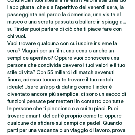
condivida i tuoi stessi interessi? Allora stai usando
l'app giusta: che sia l'aperitivo del venerdì sera, la
passeggiata nel parco la domenica, una visita al
museo o una serata passata a ballare in spiaggia…
su Tinder puoi parlare di ciò che ti piace fare con
chi vuoi.
Vuoi trovare qualcunə con cui uscire insieme la
sera? Magari per un film, una cena o anche un
semplice aperitivo? Oppure vuoi conoscere una
persona che condivida davvero i tuoi valori e il tuo
stile di vita? Con 55 miliardi di match avvenuti
finora, adesso tocca a te trovare il tuo match
ideale! Usare un'app di dating come Tinder è
diventato ancora più semplice: ci sono un sacco di
funzioni pensate per metterti in contatto con tutte
le persone che ti piacciono o a cui tu piaci. Puoi
trovare amanti del caffè proprio come te, oppure
qualcunə da sfidare sui campi da padel. Quando
parti per una vacanza o un viaggio di lavoro, prova