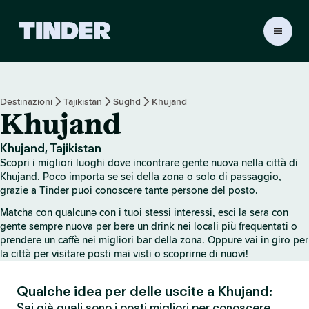
H
o
m
e
d
Destinazioni
Tajikistan
Sughd
Khujand
i
Khujand
T
i
n
Khujand, Tajikistan
d
Scopri i migliori luoghi dove incontrare gente nuova nella città di
e
Khujand. Poco importa se sei della zona o solo di passaggio,
r
grazie a Tinder puoi conoscere tante persone del posto.
Matcha con qualcunə con i tuoi stessi interessi, esci la sera con
gente sempre nuova per bere un drink nei locali più frequentati o
prendere un caffè nei migliori bar della zona. Oppure vai in giro per
la città per visitare posti mai visti o scoprirne di nuovi!
Qualche idea per delle uscite a Khujand:
Sai già quali sono i posti migliori per conoscere