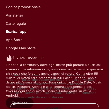
Codice promozionale
Assistenza
Carte regalo
Scarica l'app!
App Store
Google Play Store
© 2026 Tinder LLC
Tinder è la community dove ogni match può portare a qualsiasi
scenario: una relazione seria, una conoscenza casual o qualsiasi
altra cosa che forse neanche sapevi di volere. Conta oltre 55
La tua privacy è importante per noi. Insieme ai nostri
miliardi di match ed è presente in 190 Paesi: Tinder è l'app di
partner, utilizziamo tracker per elaborare dati sui visitatori
dating più famosa al mondo. Funzioni come Double Date, Music
del nostro sito, visualizzare inserzioni e migliorare le
Match, Passport, Affinità e altre ancora sono pensate per
operazioni di marketing di Tinder.
Ulteriori informazioni sui
favorire ogni tipo di match. Scarica Tinder gratis su iOS e
cookie e i servizi che usiamo.
Puoi ritirare il tuo consenso
Android.
in ogni momento dalle impostazioni.
italiano
Accetto