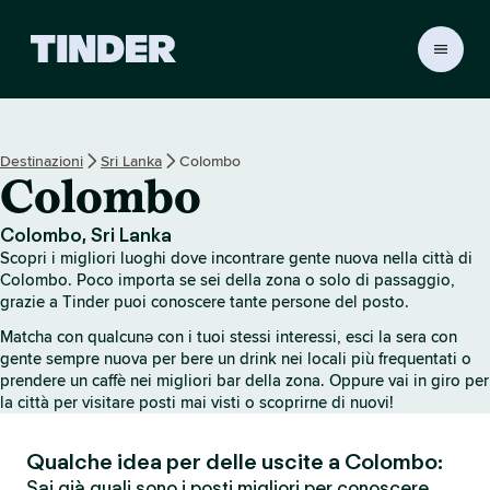
H
o
m
e
d
Destinazioni
Sri Lanka
Colombo
i
Colombo
T
i
n
Colombo, Sri Lanka
d
Scopri i migliori luoghi dove incontrare gente nuova nella città di
e
Colombo. Poco importa se sei della zona o solo di passaggio,
r
grazie a Tinder puoi conoscere tante persone del posto.
Matcha con qualcunə con i tuoi stessi interessi, esci la sera con
gente sempre nuova per bere un drink nei locali più frequentati o
prendere un caffè nei migliori bar della zona. Oppure vai in giro per
la città per visitare posti mai visti o scoprirne di nuovi!
Qualche idea per delle uscite a Colombo:
Sai già quali sono i posti migliori per conoscere