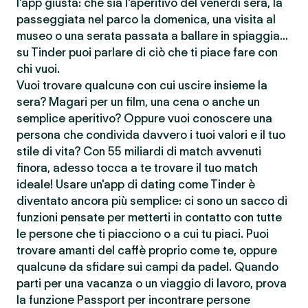
l'app giusta: che sia l'aperitivo del venerdì sera, la
passeggiata nel parco la domenica, una visita al
museo o una serata passata a ballare in spiaggia…
su Tinder puoi parlare di ciò che ti piace fare con
chi vuoi.
Vuoi trovare qualcunə con cui uscire insieme la
sera? Magari per un film, una cena o anche un
semplice aperitivo? Oppure vuoi conoscere una
persona che condivida davvero i tuoi valori e il tuo
stile di vita? Con 55 miliardi di match avvenuti
finora, adesso tocca a te trovare il tuo match
ideale! Usare un'app di dating come Tinder è
diventato ancora più semplice: ci sono un sacco di
funzioni pensate per metterti in contatto con tutte
le persone che ti piacciono o a cui tu piaci. Puoi
trovare amanti del caffè proprio come te, oppure
qualcunə da sfidare sui campi da padel. Quando
parti per una vacanza o un viaggio di lavoro, prova
la funzione Passport per incontrare persone