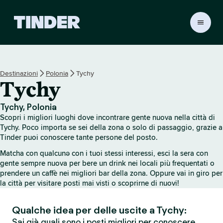
H
o
m
e
d
Destinazioni
Polonia
Tychy
i
Tychy
T
i
n
Tychy, Polonia
d
Scopri i migliori luoghi dove incontrare gente nuova nella città di
e
Tychy. Poco importa se sei della zona o solo di passaggio, grazie a
r
Tinder puoi conoscere tante persone del posto.
Matcha con qualcunə con i tuoi stessi interessi, esci la sera con
gente sempre nuova per bere un drink nei locali più frequentati o
prendere un caffè nei migliori bar della zona. Oppure vai in giro per
la città per visitare posti mai visti o scoprirne di nuovi!
Qualche idea per delle uscite a Tychy:
Sai già quali sono i posti migliori per conoscere