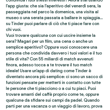
condivida i tuoi stessi interessi? Allora stai usando
l'app giusta: che sia l'aperitivo del venerdì sera, la
passeggiata nel parco la domenica, una visita al
museo o una serata passata a ballare in spiaggia…
su Tinder puoi parlare di ciò che ti piace fare con
chi vuoi.
Vuoi trovare qualcunə con cui uscire insieme la
sera? Magari per un film, una cena o anche un
semplice aperitivo? Oppure vuoi conoscere una
persona che condivida davvero i tuoi valori e il tuo
stile di vita? Con 55 miliardi di match avvenuti
finora, adesso tocca a te trovare il tuo match
ideale! Usare un'app di dating come Tinder è
diventato ancora più semplice: ci sono un sacco di
funzioni pensate per metterti in contatto con tutte
le persone che ti piacciono o a cui tu piaci. Puoi
trovare amanti del caffè proprio come te, oppure
qualcunə da sfidare sui campi da padel. Quando
parti per una vacanza o un viaggio di lavoro, prova