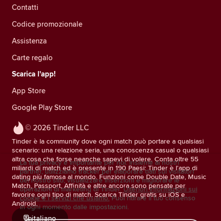
Contatti
Codice promozionale
Assistenza
Carte regalo
Scarica l'app!
App Store
Google Play Store
© 2026 Tinder LLC
Tinder è la community dove ogni match può portare a qualsiasi
scenario: una relazione seria, una conoscenza casual o qualsiasi
altra cosa che forse neanche sapevi di volere. Conta oltre 55
La tua privacy è importante per noi. Insieme ai nostri
miliardi di match ed è presente in 190 Paesi: Tinder è l'app di
partner, utilizziamo tracker per elaborare dati sui visitatori
dating più famosa al mondo. Funzioni come Double Date, Music
del nostro sito, visualizzare inserzioni e migliorare le
Match, Passport, Affinità e altre ancora sono pensate per
operazioni di marketing di Tinder.
Ulteriori informazioni sui
favorire ogni tipo di match. Scarica Tinder gratis su iOS e
cookie e i servizi che usiamo.
Puoi ritirare il tuo consenso
Android.
in ogni momento dalle impostazioni.
italiano