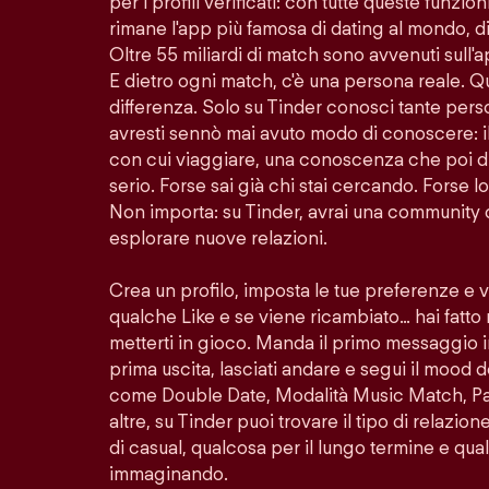
per i profili verificati: con tutte queste funzion
rimane l'app più famosa di dating al mondo, di
Oltre 55 miliardi di match sono avvenuti sull'
E dietro ogni match, c'è una persona reale. Q
differenza. Solo su Tinder conosci tante per
avresti sennò mai avuto modo di conoscere: i
con cui viaggiare, una conoscenza che poi di
serio. Forse sai già chi stai cercando. Forse 
Non importa: su Tinder, avrai una community 
esplorare nuove relazioni.
Crea un profilo, imposta le tue preferenze e 
qualche Like e se viene ricambiato… hai fatto
metterti in gioco. Manda il primo messaggio i
prima uscita, lasciati andare e segui il mood d
come Double Date, Modalità Music Match, Pass
altre, su Tinder puoi trovare il tipo di relazio
di casual, qualcosa per il lungo termine e quals
immaginando.