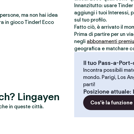
Innanzitutto: usare Tinde
aggiungi i tuoi Interessi, 
e persone, ma non hai idea
sul tuo profilo.
a in gioco Tinder! Ecco
Fatto ciò, è arrivato il m
Prima di partire per un vi
negli
abbonamenti premi
geografica e matchare con 
Il tuo Pass-a-Port
Incontra possibili match
mondo. Parigi, Los An
parti!
Posizione attuale
:
atch? Lingayen
Cos'è la funzione
che in queste città.