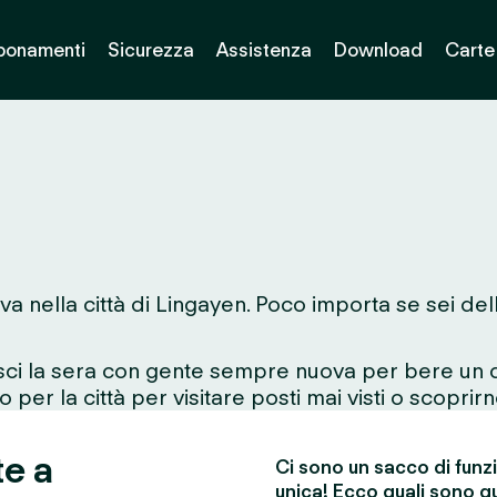
bonamenti
Sicurezza
Assistenza
Download
Carte
va nella città di Lingayen. Poco importa se sei de
esci la sera con gente sempre nuova per bere un d
 per la città per visitare posti mai visti o scoprirn
te a
Ci sono un sacco di funz
unica! Ecco quali sono qu