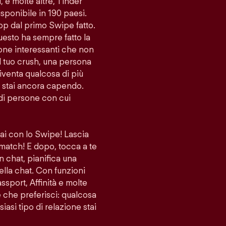
i, e molte altre, Tinder
sponibile in 190 paesi.
app dal primo Swipe fatto.
uesto ha sempre fatto la
sone interessanti che non
l tuo crush, una persona
venta qualcosa di più
lo stai ancora capendo.
di persone con cui
vai con lo Swipe! Lascia
 match! E dopo, tocca a te
n chat, pianifica una
ella chat. Con funzioni
port, Affinità e molte
ne che preferisci: qualcosa
iasi tipo di relazione stai