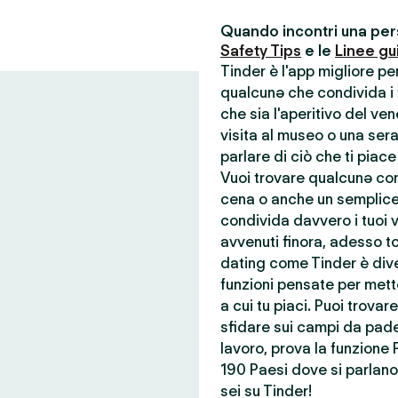
Quando incontri una pers
Safety Tips
e le
Linee gu
Tinder è l'app migliore p
qualcunə che condivida i t
che sia l'aperitivo del ve
visita al museo o una ser
parlare di ciò che ti piace
Vuoi trovare qualcunə con 
cena o anche un semplice
condivida davvero i tuoi va
avvenuti finora, adesso to
dating come Tinder è dive
funzioni pensate per mette
a cui tu piaci. Puoi trova
sfidare sui campi da pade
lavoro, prova la funzione 
190 Paesi dove si parlano 
sei su Tinder!