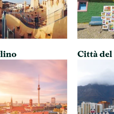
lino
Città de