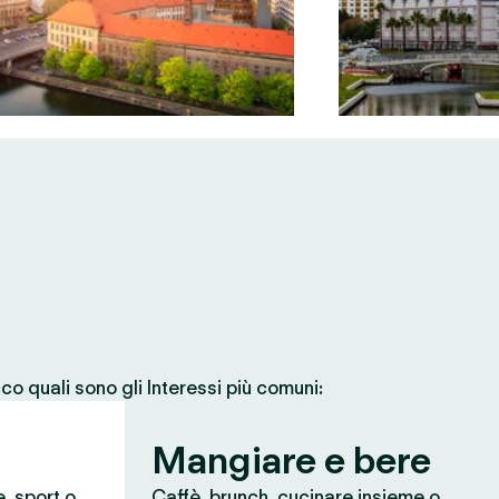
co quali sono gli Interessi più comuni:
Mangiare e bere
e, sport o
Caffè, brunch, cucinare insieme o