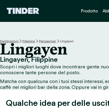
H
Prodotto
Ab
o
m
e
d
i
T
Destinazioni
Filippine
Pangasinan
Lingayen
Lingayen
i
n
d
Lingayen, Filippine
e
Scopri i migliori luoghi dove incontrare gente nuo
r
conoscere tante persone del posto.
Matcha con qualcunə con i tuoi stessi interessi, 
caffè nei migliori bar della zona. Oppure vai in giro
Qualche idea per delle usci