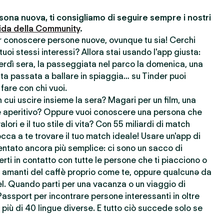
ona nuova, ti consigliamo di seguire sempre i nostri
ida della Community
.
er conoscere persone nuove, ovunque tu sia! Cerchi
uoi stessi interessi? Allora stai usando l'app giusta:
nerdì sera, la passeggiata nel parco la domenica, una
ata passata a ballare in spiaggia… su Tinder puoi
 fare con chi vuoi.
cui uscire insieme la sera? Magari per un film, una
 aperitivo? Oppure vuoi conoscere una persona che
lori e il tuo stile di vita? Con 55 miliardi di match
cca a te trovare il tuo match ideale! Usare un'app di
ntato ancora più semplice: ci sono un sacco di
rti in contatto con tutte le persone che ti piacciono o
re amanti del caffè proprio come te, oppure qualcunə da
l. Quando parti per una vacanza o un viaggio di
Passport per incontrare persone interessanti in oltre
più di 40 lingue diverse. E tutto ciò succede solo se