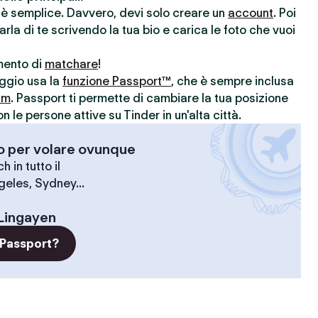
r è semplice. Davvero, devi solo creare un
account
. Poi
parla di te scrivendo la tua bio e carica le foto che vuoi
omento di
matchare
!
aggio usa la
funzione Passport™
, che è sempre inclusa
um
. Passport ti permette di cambiare la tua posizione
le persone attive su Tinder in un'alta città.
-o per volare ovunque
 in tutto il
geles, Sydney...
Lingayen
 Passport?