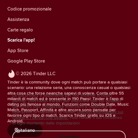
Codice promozionale
Assistenza
Carte regalo
Scarica l'app!
App Store
Google Play Store
© 2026 Tinder LLC
Tinder è la community dove ogni match può portare a qualsiasi
scenario: una relazione seria, una conoscenza casual o qualsiasi
altra cosa che forse neanche sapevi di volere. Conta oltre 55
La tua privacy è importante per noi. Insieme ai nostri
miliardi di match ed è presente in 190 Paesi: Tinder è l'app di
partner, utilizziamo tracker per elaborare dati sui visitatori
dating più famosa al mondo. Funzioni come Double Date, Music
del nostro sito, visualizzare inserzioni e migliorare le
Match, Passport, Affinità e altre ancora sono pensate per
operazioni di marketing di Tinder.
Ulteriori informazioni sui
favorire ogni tipo di match. Scarica Tinder gratis su iOS e
cookie e i servizi che usiamo.
Puoi ritirare il tuo consenso
Android.
in ogni momento dalle impostazioni.
italiano
Accetto