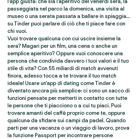
l'app giusta: che sia l'aperitivo del venerdì sera, la
passeggiata nel parco la domenica, una visita al
museo o una serata passata a ballare in spiaggia…
su Tinder puoi parlare di ciò che ti piace fare con
chi vuoi.
Vuoi trovare qualcunə con cui uscire insieme la
sera? Magari per un film, una cena o anche un
semplice aperitivo? Oppure vuoi conoscere una
persona che condivida davvero i tuoi valori e il tuo
stile di vita? Con 55 miliardi di match avvenuti
finora, adesso tocca a te trovare il tuo match
ideale! Usare un'app di dating come Tinder è
diventato ancora più semplice: ci sono un sacco di
funzioni pensate per metterti in contatto con tutte
le persone che ti piacciono o a cui tu piaci. Puoi
trovare amanti del caffè proprio come te, oppure
qualcunə da sfidare sui campi da padel. Quando
parti per una vacanza o un viaggio di lavoro, prova
la funzione Passport per incontrare persone