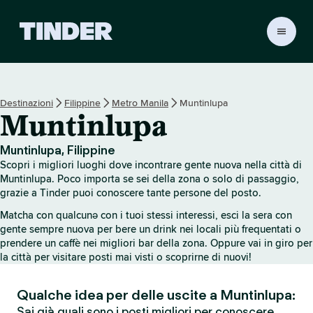
H
o
m
e
d
Destinazioni
Filippine
Metro Manila
Muntinlupa
i
Muntinlupa
T
i
n
Muntinlupa, Filippine
d
Scopri i migliori luoghi dove incontrare gente nuova nella città di
e
Muntinlupa. Poco importa se sei della zona o solo di passaggio,
r
grazie a Tinder puoi conoscere tante persone del posto.
Matcha con qualcunə con i tuoi stessi interessi, esci la sera con
gente sempre nuova per bere un drink nei locali più frequentati o
prendere un caffè nei migliori bar della zona. Oppure vai in giro per
la città per visitare posti mai visti o scoprirne di nuovi!
Qualche idea per delle uscite a Muntinlupa:
Sai già quali sono i posti migliori per conoscere