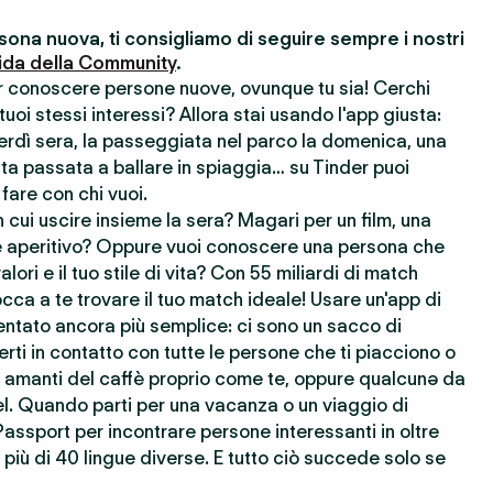
ona nuova, ti consigliamo di seguire sempre i nostri
ida della Community
.
er conoscere persone nuove, ovunque tu sia! Cerchi
uoi stessi interessi? Allora stai usando l'app giusta:
nerdì sera, la passeggiata nel parco la domenica, una
ata passata a ballare in spiaggia… su Tinder puoi
 fare con chi vuoi.
cui uscire insieme la sera? Magari per un film, una
 aperitivo? Oppure vuoi conoscere una persona che
lori e il tuo stile di vita? Con 55 miliardi di match
cca a te trovare il tuo match ideale! Usare un'app di
ntato ancora più semplice: ci sono un sacco di
rti in contatto con tutte le persone che ti piacciono o
re amanti del caffè proprio come te, oppure qualcunə da
l. Quando parti per una vacanza o un viaggio di
Passport per incontrare persone interessanti in oltre
più di 40 lingue diverse. E tutto ciò succede solo se