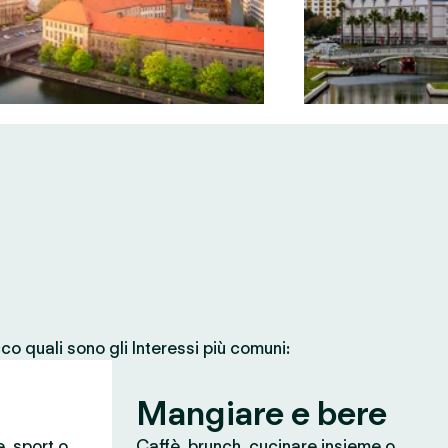
co quali sono gli Interessi più comuni:
Mangiare e bere
e, sport o
Caffè, brunch, cucinare insieme o