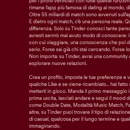
per i profili verificati: con tutte queste funzion
rimane l'app più famosa di dating al mondo, di
Oltre 55 miliardi di match sono avvenuti sull'
E dietro ogni match, c'è una persona reale. Q
differenza. Solo su Tinder conosci tante per
avresti sennò mai avuto modo di conoscere: i
con cui viaggiare, una conoscenza che poi di
serio. Forse sai già chi stai cercando. Forse 
Non importa: su Tinder, avrai una community 
esplorare nuove relazioni.
Crea un profilo, imposta le tue preferenze e 
qualche Like e se viene ricambiato… hai fatto
metterti in gioco. Manda il primo messaggio i
prima uscita, lasciati andare e segui il mood d
come Double Date, Modalità Music Match, Pass
altre, su Tinder puoi trovare il tipo di relazio
di casual, qualcosa per il lungo termine e quals
immaginando.