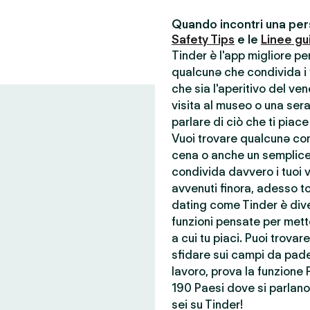
Quando incontri una pers
Safety Tips
e le
Linee gu
Tinder è l'app migliore p
qualcunə che condivida i t
che sia l'aperitivo del ve
visita al museo o una ser
parlare di ciò che ti piace
Vuoi trovare qualcunə con 
cena o anche un semplice
condivida davvero i tuoi va
avvenuti finora, adesso to
dating come Tinder è dive
funzioni pensate per mette
a cui tu piaci. Puoi trova
sfidare sui campi da pade
lavoro, prova la funzione 
190 Paesi dove si parlano 
sei su Tinder!