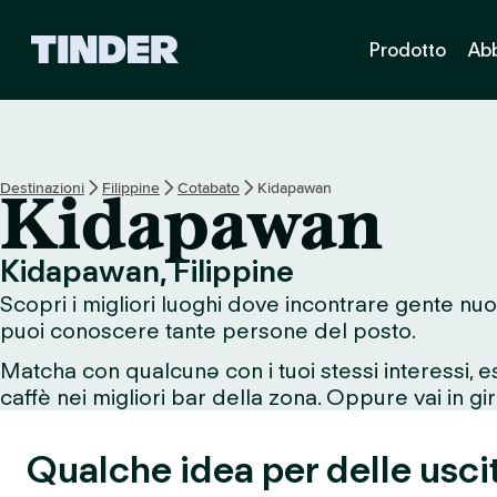
H
Prodotto
Ab
o
m
e
d
i
T
Destinazioni
Filippine
Cotabato
Kidapawan
Kidapawan
i
n
d
Kidapawan, Filippine
e
Scopri i migliori luoghi dove incontrare gente nuo
r
puoi conoscere tante persone del posto.
Matcha con qualcunə con i tuoi stessi interessi, 
caffè nei migliori bar della zona. Oppure vai in giro
Qualche idea per delle usci