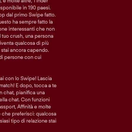
i, e molte altre, Tinder
sponibile in 190 paesi.
app dal primo Swipe fatto.
uesto ha sempre fatto la
sone interessanti che non
l tuo crush, una persona
venta qualcosa di più
lo stai ancora capendo.
di persone con cui
vai con lo Swipe! Lascia
 match! E dopo, tocca a te
n chat, pianifica una
ella chat. Con funzioni
port, Affinità e molte
ne che preferisci: qualcosa
iasi tipo di relazione stai