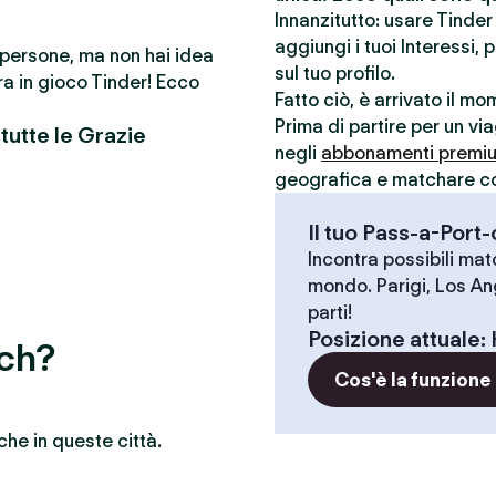
Innanzitutto: usare Tinde
aggiungi i tuoi Interessi, 
e persone, ma non hai idea
sul tuo profilo.
a in gioco Tinder! Ecco
Fatto ciò, è arrivato il m
Prima di partire per un vi
tutte le Grazie
negli
abbonamenti premi
geografica e matchare con 
Il tuo Pass-a-Port
Incontra possibili match
mondo. Parigi, Los An
parti!
Posizione attuale
:
tch?
Cos'è la funzione
che in queste città.