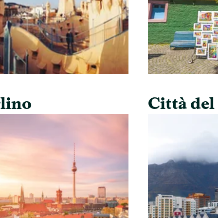
lino
Città de