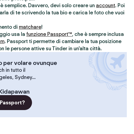
r è semplice. Davvero, devi solo creare un
account
. Poi
parla di te scrivendo la tua bio e carica le foto che vuoi
omento di
matchare
!
aggio usa la
funzione Passport™
, che è sempre inclusa
um
. Passport ti permette di cambiare la tua posizione
le persone attive su Tinder in un'alta città.
-o per volare ovunque
 in tutto il
geles, Sydney...
Kidapawan
 Passport?