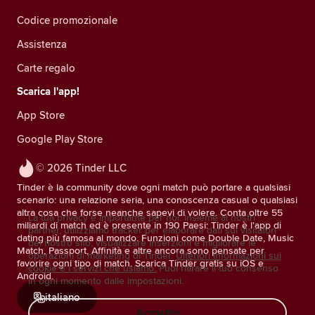
Codice promozionale
Assistenza
Carte regalo
Scarica l'app!
App Store
Google Play Store
© 2026 Tinder LLC
Tinder è la community dove ogni match può portare a qualsiasi
scenario: una relazione seria, una conoscenza casual o qualsiasi
altra cosa che forse neanche sapevi di volere. Conta oltre 55
La tua privacy è importante per noi. Insieme ai nostri
miliardi di match ed è presente in 190 Paesi: Tinder è l'app di
partner, utilizziamo tracker per elaborare dati sui visitatori
dating più famosa al mondo. Funzioni come Double Date, Music
del nostro sito, visualizzare inserzioni e migliorare le
Match, Passport, Affinità e altre ancora sono pensate per
operazioni di marketing di Tinder.
Ulteriori informazioni sui
favorire ogni tipo di match. Scarica Tinder gratis su iOS e
cookie e i servizi che usiamo.
Puoi ritirare il tuo consenso
Android.
in ogni momento dalle impostazioni.
italiano
Accetto