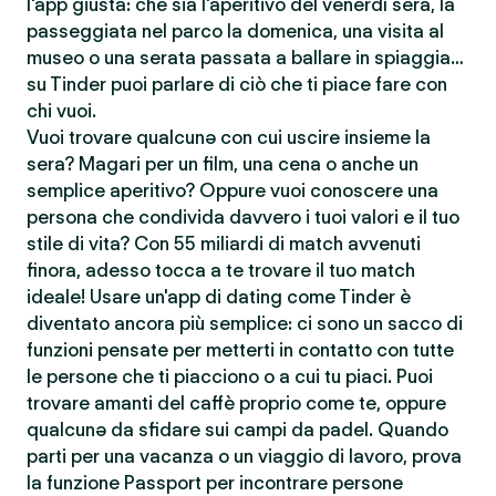
l'app giusta: che sia l'aperitivo del venerdì sera, la
passeggiata nel parco la domenica, una visita al
museo o una serata passata a ballare in spiaggia…
su Tinder puoi parlare di ciò che ti piace fare con
chi vuoi.
Vuoi trovare qualcunə con cui uscire insieme la
sera? Magari per un film, una cena o anche un
semplice aperitivo? Oppure vuoi conoscere una
persona che condivida davvero i tuoi valori e il tuo
stile di vita? Con 55 miliardi di match avvenuti
finora, adesso tocca a te trovare il tuo match
ideale! Usare un'app di dating come Tinder è
diventato ancora più semplice: ci sono un sacco di
funzioni pensate per metterti in contatto con tutte
le persone che ti piacciono o a cui tu piaci. Puoi
trovare amanti del caffè proprio come te, oppure
qualcunə da sfidare sui campi da padel. Quando
parti per una vacanza o un viaggio di lavoro, prova
la funzione Passport per incontrare persone