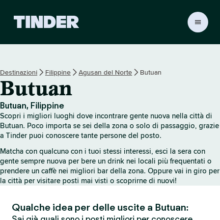
H
o
m
e
d
Destinazioni
Filippine
Agusan del Norte
Butuan
i
Butuan
T
i
n
Butuan, Filippine
d
Scopri i migliori luoghi dove incontrare gente nuova nella città di
e
Butuan. Poco importa se sei della zona o solo di passaggio, grazie
r
a Tinder puoi conoscere tante persone del posto.
Matcha con qualcunə con i tuoi stessi interessi, esci la sera con
gente sempre nuova per bere un drink nei locali più frequentati o
prendere un caffè nei migliori bar della zona. Oppure vai in giro per
la città per visitare posti mai visti o scoprirne di nuovi!
Qualche idea per delle uscite a Butuan:
Sai già quali sono i posti migliori per conoscere