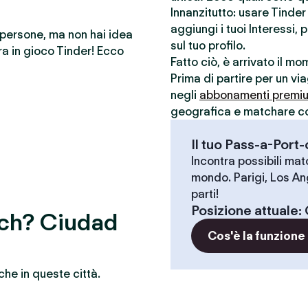
Innanzitutto: usare Tinde
aggiungi i tuoi Interessi, 
e persone, ma non hai idea
sul tuo profilo.
a in gioco Tinder! Ecco
Fatto ciò, è arrivato il m
Prima di partire per un vi
negli
abbonamenti premi
geografica e matchare con 
Il tuo Pass-a-Port
Incontra possibili match
mondo. Parigi, Los An
parti!
Posizione attuale
:
atch? Ciudad
Cos'è la funzione
che in queste città.