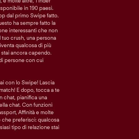
i, e molte altre, Tinder
sponibile in 190 paesi.
app dal primo Swipe fatto.
uesto ha sempre fatto la
sone interessanti che non
l tuo crush, una persona
venta qualcosa di più
lo stai ancora capendo.
di persone con cui
vai con lo Swipe! Lascia
 match! E dopo, tocca a te
n chat, pianifica una
ella chat. Con funzioni
port, Affinità e molte
ne che preferisci: qualcosa
iasi tipo di relazione stai