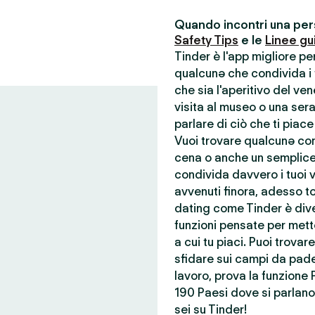
Quando incontri una pers
Safety Tips
e le
Linee gu
Tinder è l'app migliore p
qualcunə che condivida i t
che sia l'aperitivo del ve
visita al museo o una ser
parlare di ciò che ti piace
Vuoi trovare qualcunə con 
cena o anche un semplice
condivida davvero i tuoi va
avvenuti finora, adesso to
dating come Tinder è dive
funzioni pensate per mette
a cui tu piaci. Puoi trova
sfidare sui campi da pade
lavoro, prova la funzione 
190 Paesi dove si parlano 
sei su Tinder!