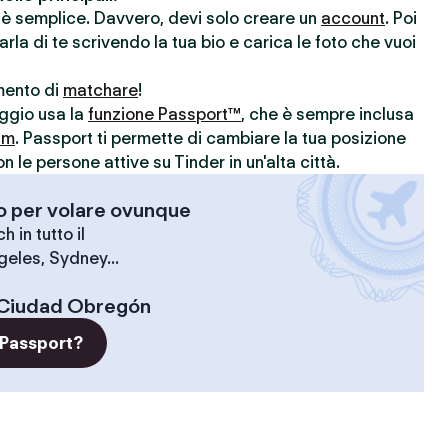
r è semplice. Davvero, devi solo creare un
account
. Poi
parla di te scrivendo la tua bio e carica le foto che vuoi
omento di
matchare
!
aggio usa la
funzione Passport™
, che è sempre inclusa
um
. Passport ti permette di cambiare la tua posizione
le persone attive su Tinder in un'alta città.
-o per volare ovunque
 in tutto il
geles, Sydney...
Ciudad Obregón
 Passport?