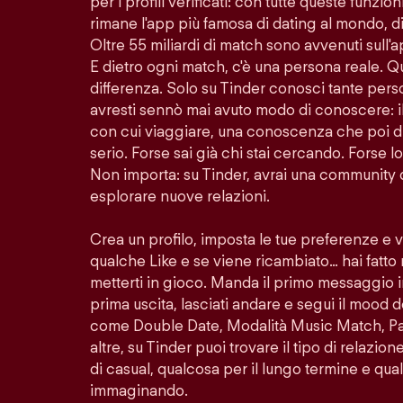
per i profili verificati: con tutte queste funzion
rimane l'app più famosa di dating al mondo, di
Oltre 55 miliardi di match sono avvenuti sull'
E dietro ogni match, c'è una persona reale. Q
differenza. Solo su Tinder conosci tante per
avresti sennò mai avuto modo di conoscere: i
con cui viaggiare, una conoscenza che poi di
serio. Forse sai già chi stai cercando. Forse 
Non importa: su Tinder, avrai una community 
esplorare nuove relazioni.
Crea un profilo, imposta le tue preferenze e 
qualche Like e se viene ricambiato… hai fatto
metterti in gioco. Manda il primo messaggio i
prima uscita, lasciati andare e segui il mood d
come Double Date, Modalità Music Match, Pass
altre, su Tinder puoi trovare il tipo di relazio
di casual, qualcosa per il lungo termine e quals
immaginando.