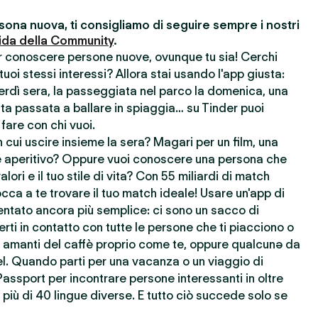
ona nuova, ti consigliamo di seguire sempre i nostri
ida della Community
.
er conoscere persone nuove, ovunque tu sia! Cerchi
uoi stessi interessi? Allora stai usando l'app giusta:
nerdì sera, la passeggiata nel parco la domenica, una
ata passata a ballare in spiaggia… su Tinder puoi
 fare con chi vuoi.
cui uscire insieme la sera? Magari per un film, una
 aperitivo? Oppure vuoi conoscere una persona che
lori e il tuo stile di vita? Con 55 miliardi di match
cca a te trovare il tuo match ideale! Usare un'app di
ntato ancora più semplice: ci sono un sacco di
rti in contatto con tutte le persone che ti piacciono o
re amanti del caffè proprio come te, oppure qualcunə da
l. Quando parti per una vacanza o un viaggio di
Passport per incontrare persone interessanti in oltre
più di 40 lingue diverse. E tutto ciò succede solo se