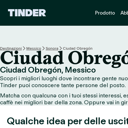
H
Prodotto
Ab
o
m
e
d
i
T
Destinazioni
Messico
Sonora
Ciudad Obregón
Ciudad Obreg
i
n
d
Ciudad Obregón, Messico
e
Scopri i migliori luoghi dove incontrare gente nu
r
Tinder puoi conoscere tante persone del posto.
Matcha con qualcunə con i tuoi stessi interessi, 
caffè nei migliori bar della zona. Oppure vai in giro
Qualche idea per delle usci