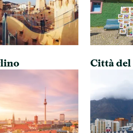
lino
Città de