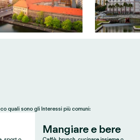
co quali sono gli Interessi più comuni:
Mangiare e bere
e, sport o
Caffè, brunch, cucinare insieme o