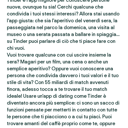
Tinder è l'app migliore per conoscere persone
nuove, ovunque tu sia! Cerchi qualcunə che
condivida i tuoi stessi interessi? Allora stai usando
l'app giusta: che sia l'aperitivo del venerdì sera, la
passeggiata nel parco la domenica, una visita al
museo o una serata passata a ballare in spiaggia…
su Tinder puoi parlare di ciò che ti piace fare con
chi vuoi.
Vuoi trovare qualcunə con cui uscire insieme la
sera? Magari per un film, una cena o anche un
semplice aperitivo? Oppure vuoi conoscere una
persona che condivida davvero i tuoi valori e il tuo
stile di vita? Con 55 miliardi di match avvenuti
finora, adesso tocca a te trovare il tuo match
ideale! Usare un'app di dating come Tinder è
diventato ancora più semplice: ci sono un sacco di
funzioni pensate per metterti in contatto con tutte
le persone che ti piacciono o a cui tu piaci. Puoi
trovare amanti del caffè proprio come te, oppure