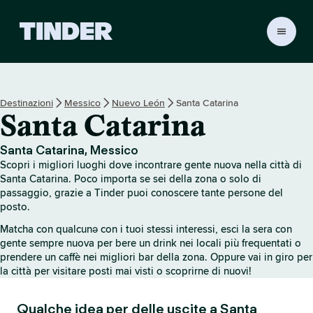
H
o
m
e
d
Destinazioni
Messico
Nuevo León
Santa Catarina
i
Santa Catarina
T
i
n
Santa Catarina, Messico
d
Scopri i migliori luoghi dove incontrare gente nuova nella città di
e
Santa Catarina. Poco importa se sei della zona o solo di
r
passaggio, grazie a Tinder puoi conoscere tante persone del
posto.
Matcha con qualcunə con i tuoi stessi interessi, esci la sera con
gente sempre nuova per bere un drink nei locali più frequentati o
prendere un caffè nei migliori bar della zona. Oppure vai in giro per
la città per visitare posti mai visti o scoprirne di nuovi!
Qualche idea per delle uscite a Santa