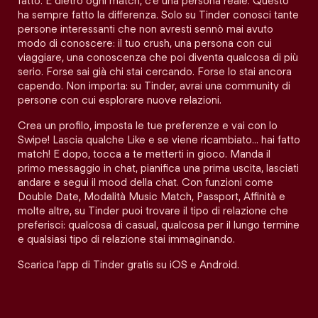
fatto. E dietro ogni match, c'è una persona reale. Questo
ha sempre fatto la differenza. Solo su Tinder conosci tante
persone interessanti che non avresti sennò mai avuto
modo di conoscere: il tuo crush, una persona con cui
viaggiare, una conoscenza che poi diventa qualcosa di più
serio. Forse sai già chi stai cercando. Forse lo stai ancora
capendo. Non importa: su Tinder, avrai una community di
persone con cui esplorare nuove relazioni.
Crea un profilo, imposta le tue preferenze e vai con lo
Swipe! Lascia qualche Like e se viene ricambiato… hai fatto
match! E dopo, tocca a te metterti in gioco. Manda il
primo messaggio in chat, pianifica una prima uscita, lasciati
andare e segui il mood della chat. Con funzioni come
Double Date, Modalità Music Match, Passport, Affinità e
molte altre, su Tinder puoi trovare il tipo di relazione che
preferisci: qualcosa di casual, qualcosa per il lungo termine
e qualsiasi tipo di relazione stai immaginando.
Scarica l'app di Tinder gratis su iOS e Android.