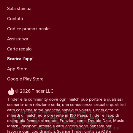
Sala stampa
Contatti
Codice promozionale
Assistenza
Carte regalo
Scarica l'app!
App Store
Google Play Store
© 2026 Tinder LLC
Tinder è la community dove ogni match può portare a qualsiasi
scenario: una relazione seria, una conoscenza casual o qualsiasi
altra cosa che forse neanche sapevi di volere. Conta oltre 55
La tua privacy è importante per noi. Insieme ai nostri
miliardi di match ed è presente in 190 Paesi: Tinder è l'app di
partner, utilizziamo tracker per elaborare dati sui visitatori
dating più famosa al mondo. Funzioni come Double Date, Music
del nostro sito, visualizzare inserzioni e migliorare le
Match, Passport, Affinità e altre ancora sono pensate per
operazioni di marketing di Tinder.
Ulteriori informazioni sui
favorire ogni tipo di match. Scarica Tinder gratis su iOS e