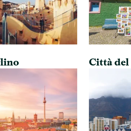
lino
Città de