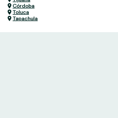
Córdoba
Toluca
Tapachula