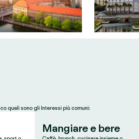
co quali sono gli Interessi più comuni:
Mangiare e bere
e, sport o
Caffè, brunch, cucinare insieme o