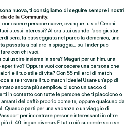
ona nuova, ti consigliamo di seguire sempre i nostri
ida della Community
.
er conoscere persone nuove, ovunque tu sia! Cerchi
uoi stessi interessi? Allora stai usando l'app giusta:
nerdì sera, la passeggiata nel parco la domenica, una
ata passata a ballare in spiaggia… su Tinder puoi
 fare con chi vuoi.
cui uscire insieme la sera? Magari per un film, una
 aperitivo? Oppure vuoi conoscere una persona che
lori e il tuo stile di vita? Con 55 miliardi di match
cca a te trovare il tuo match ideale! Usare un'app di
ntato ancora più semplice: ci sono un sacco di
rti in contatto con tutte le persone che ti piacciono o
re amanti del caffè proprio come te, oppure qualcunə da
l. Quando parti per una vacanza o un viaggio di
Passport per incontrare persone interessanti in oltre
più di 40 lingue diverse. E tutto ciò succede solo se