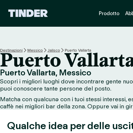
H
Prodotto
Ab
o
m
e
d
i
T
Destinazioni
Messico
Jalisco
Puerto Vallarta
Puerto Vallart
i
n
d
Puerto Vallarta, Messico
e
Scopri i migliori luoghi dove incontrare gente nuo
r
puoi conoscere tante persone del posto.
Matcha con qualcunə con i tuoi stessi interessi, 
caffè nei migliori bar della zona. Oppure vai in giro
Qualche idea per delle usci