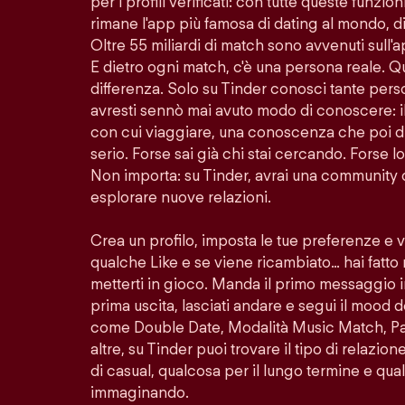
per i profili verificati: con tutte queste funzion
rimane l'app più famosa di dating al mondo, di
Oltre 55 miliardi di match sono avvenuti sull'
E dietro ogni match, c'è una persona reale. Q
differenza. Solo su Tinder conosci tante per
avresti sennò mai avuto modo di conoscere: i
con cui viaggiare, una conoscenza che poi di
serio. Forse sai già chi stai cercando. Forse 
Non importa: su Tinder, avrai una community 
esplorare nuove relazioni.
Crea un profilo, imposta le tue preferenze e 
qualche Like e se viene ricambiato… hai fatto
metterti in gioco. Manda il primo messaggio i
prima uscita, lasciati andare e segui il mood d
come Double Date, Modalità Music Match, Pass
altre, su Tinder puoi trovare il tipo di relazio
di casual, qualcosa per il lungo termine e quals
immaginando.