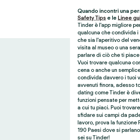
Quando incontri una pers
Safety Tips
e le
Linee gu
Tinder è l'app migliore p
qualcunə che condivida i t
che sia l'aperitivo del ve
visita al museo o una ser
parlare di ciò che ti piace
Vuoi trovare qualcunə con 
cena o anche un semplice
condivida davvero i tuoi va
avvenuti finora, adesso to
dating come Tinder è dive
funzioni pensate per mette
a cui tu piaci. Puoi trova
sfidare sui campi da pade
lavoro, prova la funzione 
190 Paesi dove si parlano 
sei su Tinder!