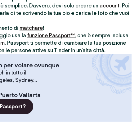
r è semplice. Davvero, devi solo creare un
account
. Poi
parla di te scrivendo la tua bio e carica le foto che vuoi
omento di
matchare
!
aggio usa la
funzione Passport™
, che è sempre inclusa
um
. Passport ti permette di cambiare la tua posizione
le persone attive su Tinder in un'alta città.
-o per volare ovunque
 in tutto il
geles, Sydney...
Puerto Vallarta
 Passport?