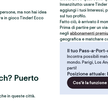
Innanzitutto: usare Tinde
aggiungi i tuoi Interessi, 
e persone, ma non hai idea
sul tuo profilo.
a in gioco Tinder! Ecco
Fatto ciò, è arrivato il m
Prima di partire per un vi
negli
abbonamenti premi
geografica e matchare con 
Il tuo Pass-a-Port
Incontra possibili match
mondo. Parigi, Los An
parti!
Posizione attuale
:
tch? Puerto
Cos'è la funzione
che in queste città.