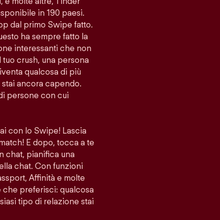
i, e molte altre, Tinder
sponibile in 190 paesi.
app dal primo Swipe fatto.
uesto ha sempre fatto la
sone interessanti che non
l tuo crush, una persona
venta qualcosa di più
lo stai ancora capendo.
di persone con cui
vai con lo Swipe! Lascia
 match! E dopo, tocca a te
n chat, pianifica una
ella chat. Con funzioni
port, Affinità e molte
ne che preferisci: qualcosa
iasi tipo di relazione stai