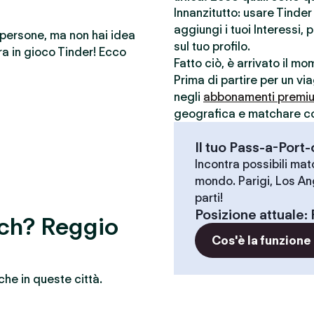
Innanzitutto: usare Tinde
aggiungi i tuoi Interessi, 
e persone, ma non hai idea
sul tuo profilo.
a in gioco Tinder! Ecco
Fatto ciò, è arrivato il m
Prima di partire per un vi
negli
abbonamenti premi
geografica e matchare con 
Il tuo Pass-a-Port
Incontra possibili match
mondo. Parigi, Los An
parti!
Posizione attuale
:
atch? Reggio
Cos'è la funzione
che in queste città.