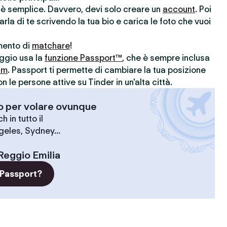
r è semplice. Davvero, devi solo creare un
account
. Poi
parla di te scrivendo la tua bio e carica le foto che vuoi
omento di
matchare
!
aggio usa la
funzione Passport™
, che è sempre inclusa
um
. Passport ti permette di cambiare la tua posizione
le persone attive su Tinder in un'alta città.
-o per volare ovunque
 in tutto il
geles, Sydney...
Reggio Emilia
 Passport?