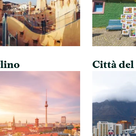
lino
Città de