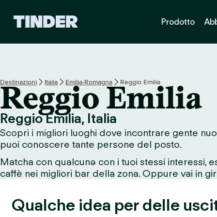
H
Prodotto
Ab
o
m
e
d
i
T
Destinazioni
Italia
Emilia-Romagna
Reggio Emilia
Reggio Emilia
i
n
d
Reggio Emilia, Italia
e
Scopri i migliori luoghi dove incontrare gente nuo
r
puoi conoscere tante persone del posto.
Matcha con qualcunə con i tuoi stessi interessi, 
caffè nei migliori bar della zona. Oppure vai in giro
Qualche idea per delle usci