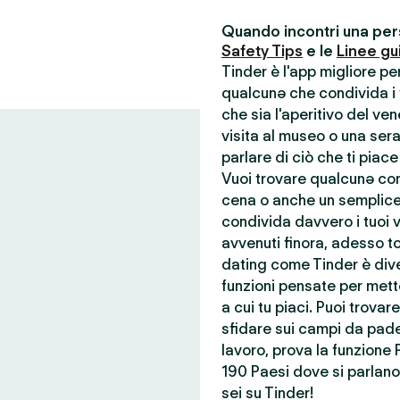
Quando incontri una pers
Safety Tips
e le
Linee gu
Tinder è l'app migliore p
qualcunə che condivida i t
che sia l'aperitivo del ve
visita al museo o una ser
parlare di ciò che ti piace
Vuoi trovare qualcunə con 
cena o anche un semplice
condivida davvero i tuoi va
avvenuti finora, adesso to
dating come Tinder è dive
funzioni pensate per mette
a cui tu piaci. Puoi trova
sfidare sui campi da pade
lavoro, prova la funzione 
190 Paesi dove si parlano 
sei su Tinder!