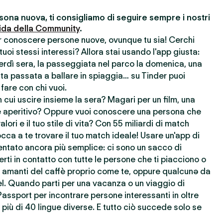
ona nuova, ti consigliamo di seguire sempre i nostri
ida della Community
.
er conoscere persone nuove, ovunque tu sia! Cerchi
uoi stessi interessi? Allora stai usando l'app giusta:
nerdì sera, la passeggiata nel parco la domenica, una
ata passata a ballare in spiaggia… su Tinder puoi
 fare con chi vuoi.
cui uscire insieme la sera? Magari per un film, una
 aperitivo? Oppure vuoi conoscere una persona che
lori e il tuo stile di vita? Con 55 miliardi di match
cca a te trovare il tuo match ideale! Usare un'app di
ntato ancora più semplice: ci sono un sacco di
rti in contatto con tutte le persone che ti piacciono o
re amanti del caffè proprio come te, oppure qualcunə da
l. Quando parti per una vacanza o un viaggio di
Passport per incontrare persone interessanti in oltre
più di 40 lingue diverse. E tutto ciò succede solo se