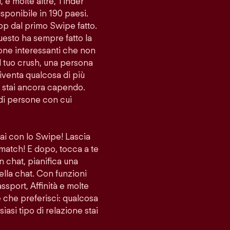
i, e molte altre, Tinder
sponibile in 190 paesi.
app dal primo Swipe fatto.
uesto ha sempre fatto la
sone interessanti che non
l tuo crush, una persona
venta qualcosa di più
lo stai ancora capendo.
di persone con cui
vai con lo Swipe! Lascia
 match! E dopo, tocca a te
n chat, pianifica una
ella chat. Con funzioni
port, Affinità e molte
ne che preferisci: qualcosa
iasi tipo di relazione stai