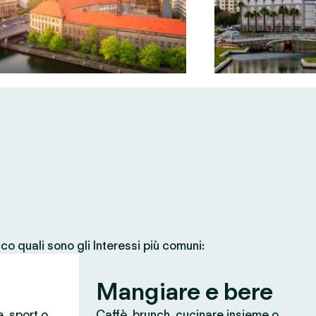
co quali sono gli Interessi più comuni:
Mangiare e bere
e, sport o
Caffè, brunch, cucinare insieme o