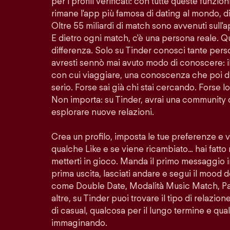
per i profili verificati: con tutte queste funzion
rimane l'app più famosa di dating al mondo, di
Oltre 55 miliardi di match sono avvenuti sull'
E dietro ogni match, c'è una persona reale. Q
differenza. Solo su Tinder conosci tante per
avresti sennò mai avuto modo di conoscere: i
con cui viaggiare, una conoscenza che poi di
serio. Forse sai già chi stai cercando. Forse 
Non importa: su Tinder, avrai una community 
esplorare nuove relazioni.
Crea un profilo, imposta le tue preferenze e 
qualche Like e se viene ricambiato… hai fatto
metterti in gioco. Manda il primo messaggio i
prima uscita, lasciati andare e segui il mood d
come Double Date, Modalità Music Match, Pass
altre, su Tinder puoi trovare il tipo di relazio
di casual, qualcosa per il lungo termine e quals
immaginando.