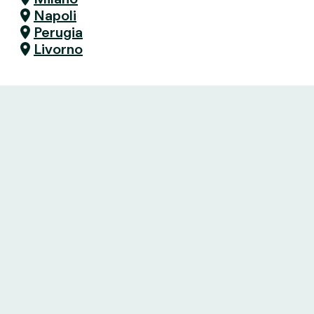
Napoli
Perugia
Livorno