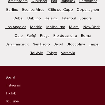
Amsterdam
Auckland
Bali
Bangkok
Barcellona
Berlino
Buenos Aires
Città del Capo
Copenaghen
Dubai
Dublino
Helsinki
Istanbul
Londra
Los Angeles
Madrid
Melbourne
Miami
New York
Oslo
Parigi
Praga
Rio de Janeiro
Roma
San Francisco
San Paolo
Seoul
Stoccolma
Taipei
Tel Aviv
Tokyo
Varsavia
Social
Instagram
TikTok
YouTube