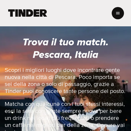
H
o
m
e
d
Trova il tuo match.
i
T
Pescara, Italia
i
n
d
Scopri i migliori luoghi dove incontrare gente
e
nuova nella città di Pescara. Poco importa se
r
sei della zona o solo di passaggio, grazie a
Tinder puoi conoscere tante persone del posto.
Matcha con qualcunə con i tuoi stessi interessi,
esci la sera con gente sempre nuova per bere
un drink nei locali più frequentati o prendere
un caffè nei migliori bar della zona. Oppure vai