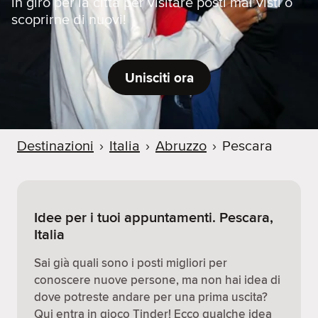
in giro per la città per visitare posti mai visti o
scoprirne di nuovi!
Unisciti ora
Destinazioni
›
Italia
›
Abruzzo
›
Pescara
Idee per i tuoi appuntamenti. Pescara,
Italia
Sai già quali sono i posti migliori per
conoscere nuove persone, ma non hai idea di
dove potreste andare per una prima uscita?
Qui entra in gioco Tinder! Ecco qualche idea