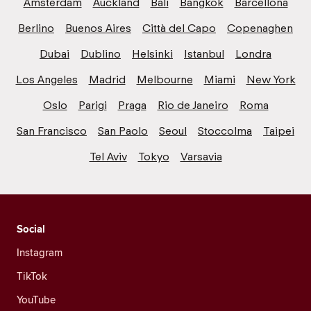
Amsterdam
Auckland
Bali
Bangkok
Barcellona
Berlino
Buenos Aires
Città del Capo
Copenaghen
Dubai
Dublino
Helsinki
Istanbul
Londra
Los Angeles
Madrid
Melbourne
Miami
New York
Oslo
Parigi
Praga
Rio de Janeiro
Roma
San Francisco
San Paolo
Seoul
Stoccolma
Taipei
Tel Aviv
Tokyo
Varsavia
Social
Instagram
TikTok
YouTube