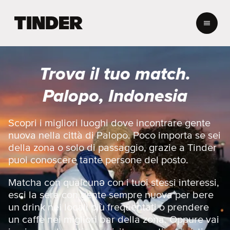
H
o
m
e
d
Trova il tuo match.
i
T
Palopo, Indonesia
i
n
d
Scopri i migliori luoghi dove incontrare gente
e
nuova nella città di Palopo. Poco importa se sei
r
della zona o solo di passaggio, grazie a Tinder
puoi conoscere tante persone del posto.
Matcha con qualcunə con i tuoi stessi interessi,
esci la sera con gente sempre nuova per bere
un drink nei locali più frequentati o prendere
un caffè nei migliori bar della zona. Oppure vai