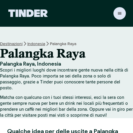
H
o
m
e
d
Destinazioni
Indonesia
Palangka Raya
i
Palangka Raya
T
i
n
Palangka Raya, Indonesia
d
Scopri i migliori luoghi dove incontrare gente nuova nella città di
e
Palangka Raya. Poco importa se sei della zona o solo di
r
passaggio, grazie a Tinder puoi conoscere tante persone del
posto.
Matcha con qualcunə con i tuoi stessi interessi, esci la sera con
gente sempre nuova per bere un drink nei locali più frequentati o
prendere un caffè nei migliori bar della zona. Oppure vai in giro per
la città per visitare posti mai visti o scoprirne di nuovi!
Qualche idea per delle uscite a Palangka