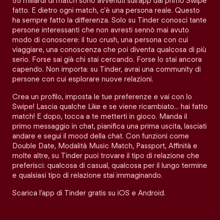
55 miliardi di match sono avvenuti sull'app dal primo Swipe
fatto. E dietro ogni match, c'è una persona reale. Questo
ha sempre fatto la differenza. Solo su Tinder conosci tante
persone interessanti che non avresti sennò mai avuto
modo di conoscere: il tuo crush, una persona con cui
viaggiare, una conoscenza che poi diventa qualcosa di più
serio. Forse sai già chi stai cercando. Forse lo stai ancora
capendo. Non importa: su Tinder, avrai una community di
persone con cui esplorare nuove relazioni.
Crea un profilo, imposta le tue preferenze e vai con lo
Swipe! Lascia qualche Like e se viene ricambiato… hai fatto
match! E dopo, tocca a te metterti in gioco. Manda il
primo messaggio in chat, pianifica una prima uscita, lasciati
andare e segui il mood della chat. Con funzioni come
Double Date, Modalità Music Match, Passport, Affinità e
molte altre, su Tinder puoi trovare il tipo di relazione che
preferisci: qualcosa di casual, qualcosa per il lungo termine
e qualsiasi tipo di relazione stai immaginando.
Scarica l'app di Tinder gratis su iOS e Android.