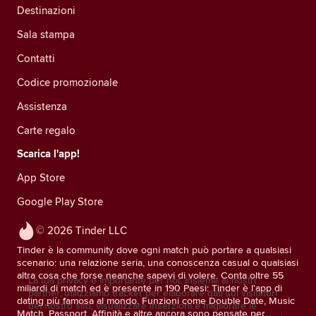
Destinazioni
Sala stampa
Contatti
Codice promozionale
Assistenza
Carte regalo
Scarica l'app!
App Store
Google Play Store
© 2026 Tinder LLC
Tinder è la community dove ogni match può portare a qualsiasi
scenario: una relazione seria, una conoscenza casual o qualsiasi
altra cosa che forse neanche sapevi di volere. Conta oltre 55
La tua privacy è importante per noi. Insieme ai nostri
miliardi di match ed è presente in 190 Paesi: Tinder è l'app di
partner, utilizziamo tracker per elaborare dati sui visitatori
dating più famosa al mondo. Funzioni come Double Date, Music
del nostro sito, visualizzare inserzioni e migliorare le
Match, Passport, Affinità e altre ancora sono pensate per