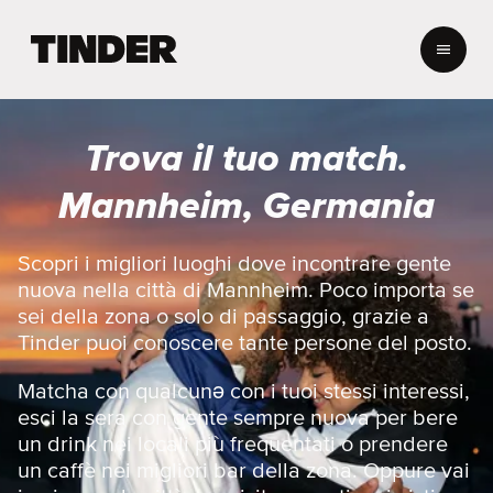
H
o
m
e
d
Trova il tuo match.
i
T
Mannheim, Germania
i
n
d
Scopri i migliori luoghi dove incontrare gente
e
nuova nella città di Mannheim. Poco importa se
r
sei della zona o solo di passaggio, grazie a
Tinder puoi conoscere tante persone del posto.
Matcha con qualcunə con i tuoi stessi interessi,
esci la sera con gente sempre nuova per bere
un drink nei locali più frequentati o prendere
un caffè nei migliori bar della zona. Oppure vai