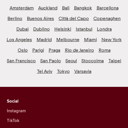
Amsterdam
Auckland
Bali
Bangkok
Barcellona
Berlino
Buenos Aires
Città del Capo
Copenaghen
Dubai
Dublino
Helsinki
Istanbul
Londra
Los Angeles
Madrid
Melbourne
Miami
New York
Oslo
Parigi
Praga
Rio de Janeiro
Roma
San Francisco
San Paolo
Seoul
Stoccolma
Taipei
Tel Aviv
Tokyo
Varsavia
Social
Instagram
TikTok