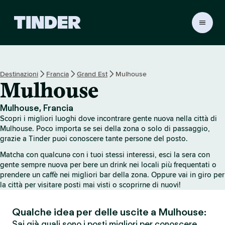
H
o
m
e
d
Destinazioni
Francia
Grand Est
Mulhouse
i
Mulhouse
T
i
n
Mulhouse, Francia
d
Scopri i migliori luoghi dove incontrare gente nuova nella città di
e
Mulhouse. Poco importa se sei della zona o solo di passaggio,
r
grazie a Tinder puoi conoscere tante persone del posto.
Matcha con qualcunə con i tuoi stessi interessi, esci la sera con
gente sempre nuova per bere un drink nei locali più frequentati o
prendere un caffè nei migliori bar della zona. Oppure vai in giro per
la città per visitare posti mai visti o scoprirne di nuovi!
Qualche idea per delle uscite a Mulhouse:
Sai già quali sono i posti migliori per conoscere