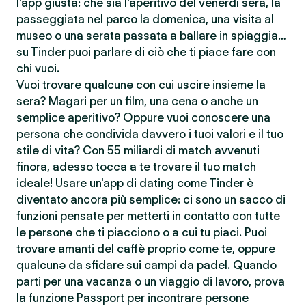
l'app giusta: che sia l'aperitivo del venerdì sera, la
passeggiata nel parco la domenica, una visita al
museo o una serata passata a ballare in spiaggia…
su Tinder puoi parlare di ciò che ti piace fare con
chi vuoi.
Vuoi trovare qualcunə con cui uscire insieme la
sera? Magari per un film, una cena o anche un
semplice aperitivo? Oppure vuoi conoscere una
persona che condivida davvero i tuoi valori e il tuo
stile di vita? Con 55 miliardi di match avvenuti
finora, adesso tocca a te trovare il tuo match
ideale! Usare un'app di dating come Tinder è
diventato ancora più semplice: ci sono un sacco di
funzioni pensate per metterti in contatto con tutte
le persone che ti piacciono o a cui tu piaci. Puoi
trovare amanti del caffè proprio come te, oppure
qualcunə da sfidare sui campi da padel. Quando
parti per una vacanza o un viaggio di lavoro, prova
la funzione Passport per incontrare persone