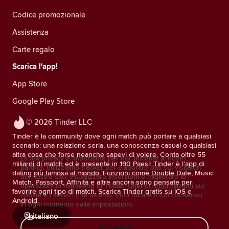
Codice promozionale
Assistenza
Carte regalo
Scarica l'app!
App Store
Google Play Store
© 2026 Tinder LLC
Tinder è la community dove ogni match può portare a qualsiasi
scenario: una relazione seria, una conoscenza casual o qualsiasi
altra cosa che forse neanche sapevi di volere. Conta oltre 55
La tua privacy è importante per noi. Insieme ai nostri
miliardi di match ed è presente in 190 Paesi: Tinder è l'app di
partner, utilizziamo tracker per elaborare dati sui visitatori
dating più famosa al mondo. Funzioni come Double Date, Music
del nostro sito, visualizzare inserzioni e migliorare le
Match, Passport, Affinità e altre ancora sono pensate per
operazioni di marketing di Tinder.
Ulteriori informazioni sui
favorire ogni tipo di match. Scarica Tinder gratis su iOS e
cookie e i servizi che usiamo.
Puoi ritirare il tuo consenso
Android.
in ogni momento dalle impostazioni.
italiano
Accetto