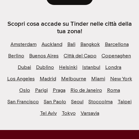
Scopri cosa accade su Tinder nelle città della
tua zona!
Amsterdam
Auckland
Bali
Bangkok
Barcellona
Berlino
Buenos Aires
Città del Capo
Copenaghen
Dubai
Dublino
Helsinki
Istanbul
Londra
Los Angeles
Madrid
Melbourne
Miami
New York
Oslo
Parigi
Praga
Rio de Janeiro
Roma
San Francisco
San Paolo
Seoul
Stoccolma
Taipei
Tel Aviv
Tokyo
Varsavia