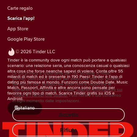
Carte regalo
Scarica l'app!
App Store
Google Play Store
© 2026 Tinder LLC
Tinder è la community dove ogni match può portare a qualsiasi
scenario: una relazione seria, una conoscenza casual o qualsiasi
altra cosa che forse neanche sapevi di volere. Conta oltre 55
La tua privacy è importante per noi. Insieme ai nostri
miliardi di match ed è presente in 190 Paesi: Tinder è l'app di
partner, utilizziamo tracker per elaborare dati sui visitatori
dating più famosa al mondo. Funzioni come Double Date, Music
del nostro sito, visualizzare inserzioni e migliorare le
Match, Passport, Affinità e altre ancora sono pensate per
operazioni di marketing di Tinder.
Ulteriori informazioni sui
favorire ogni tipo di match. Scarica Tinder gratis su iOS e
cookie e i servizi che usiamo.
Puoi ritirare il tuo consenso
Android.
in ogni momento dalle impostazioni.
italiano
Accetto
Rifiuto