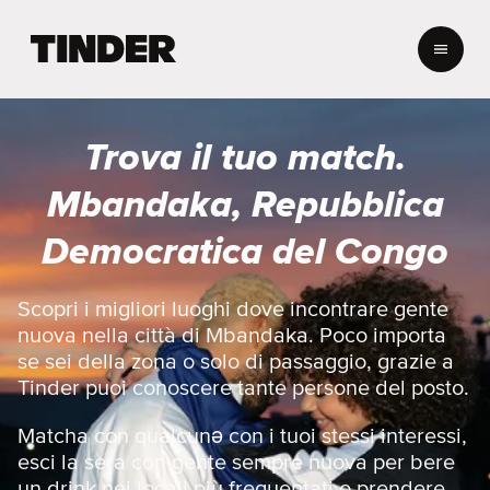
H
o
m
e
d
Trova il tuo match.
i
T
Mbandaka, Repubblica
i
n
Democratica del Congo
d
e
r
Scopri i migliori luoghi dove incontrare gente
nuova nella città di Mbandaka. Poco importa
se sei della zona o solo di passaggio, grazie a
Tinder puoi conoscere tante persone del posto.
Matcha con qualcunə con i tuoi stessi interessi,
esci la sera con gente sempre nuova per bere
un drink nei locali più frequentati o prendere