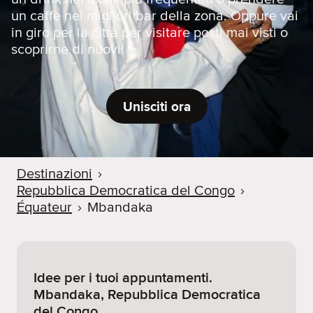
un caffè nei migliori bar della zona. Oppure vai
in giro per la città per visitare posti mai visti o
scoprirne di nuovi!
Unisciti ora
Destinazioni
›
Repubblica Democratica del Congo
›
Équateur
›
Mbandaka
Idee per i tuoi appuntamenti.
Mbandaka, Repubblica Democratica
del Congo