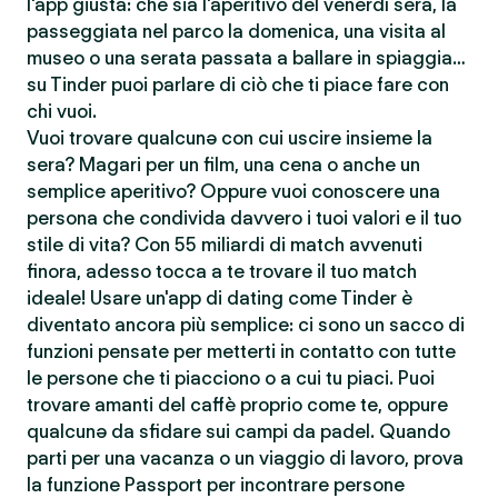
l'app giusta: che sia l'aperitivo del venerdì sera, la
passeggiata nel parco la domenica, una visita al
museo o una serata passata a ballare in spiaggia…
su Tinder puoi parlare di ciò che ti piace fare con
chi vuoi.
Vuoi trovare qualcunə con cui uscire insieme la
sera? Magari per un film, una cena o anche un
semplice aperitivo? Oppure vuoi conoscere una
persona che condivida davvero i tuoi valori e il tuo
stile di vita? Con 55 miliardi di match avvenuti
finora, adesso tocca a te trovare il tuo match
ideale! Usare un'app di dating come Tinder è
diventato ancora più semplice: ci sono un sacco di
funzioni pensate per metterti in contatto con tutte
le persone che ti piacciono o a cui tu piaci. Puoi
trovare amanti del caffè proprio come te, oppure
qualcunə da sfidare sui campi da padel. Quando
parti per una vacanza o un viaggio di lavoro, prova
la funzione Passport per incontrare persone