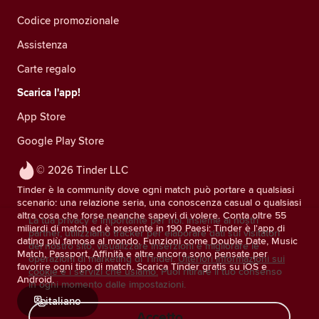
Codice promozionale
Assistenza
Carte regalo
Scarica l'app!
App Store
Google Play Store
© 2026 Tinder LLC
Tinder è la community dove ogni match può portare a qualsiasi
scenario: una relazione seria, una conoscenza casual o qualsiasi
altra cosa che forse neanche sapevi di volere. Conta oltre 55
La tua privacy è importante per noi. Insieme ai nostri
miliardi di match ed è presente in 190 Paesi: Tinder è l'app di
partner, utilizziamo tracker per elaborare dati sui visitatori
dating più famosa al mondo. Funzioni come Double Date, Music
del nostro sito, visualizzare inserzioni e migliorare le
Match, Passport, Affinità e altre ancora sono pensate per
operazioni di marketing di Tinder.
Ulteriori informazioni sui
favorire ogni tipo di match. Scarica Tinder gratis su iOS e
cookie e i servizi che usiamo.
Puoi ritirare il tuo consenso
Android.
in ogni momento dalle impostazioni.
italiano
Accetto