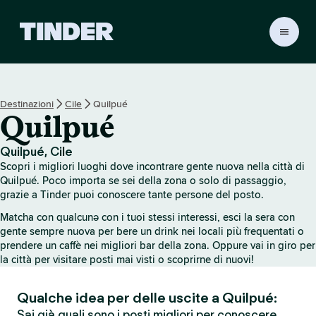
H
o
m
e
d
Destinazioni
Cile
Quilpué
i
Quilpué
T
i
n
Quilpué, Cile
d
Scopri i migliori luoghi dove incontrare gente nuova nella città di
e
Quilpué. Poco importa se sei della zona o solo di passaggio,
r
grazie a Tinder puoi conoscere tante persone del posto.
Matcha con qualcunə con i tuoi stessi interessi, esci la sera con
gente sempre nuova per bere un drink nei locali più frequentati o
prendere un caffè nei migliori bar della zona. Oppure vai in giro per
la città per visitare posti mai visti o scoprirne di nuovi!
Qualche idea per delle uscite a Quilpué:
Sai già quali sono i posti migliori per conoscere