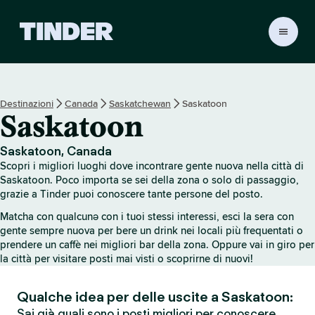
H
o
m
e
d
Destinazioni
Canada
Saskatchewan
Saskatoon
i
Saskatoon
T
i
n
Saskatoon, Canada
d
Scopri i migliori luoghi dove incontrare gente nuova nella città di
e
Saskatoon. Poco importa se sei della zona o solo di passaggio,
r
grazie a Tinder puoi conoscere tante persone del posto.
Matcha con qualcunə con i tuoi stessi interessi, esci la sera con
gente sempre nuova per bere un drink nei locali più frequentati o
prendere un caffè nei migliori bar della zona. Oppure vai in giro per
la città per visitare posti mai visti o scoprirne di nuovi!
Qualche idea per delle uscite a Saskatoon:
Sai già quali sono i posti migliori per conoscere