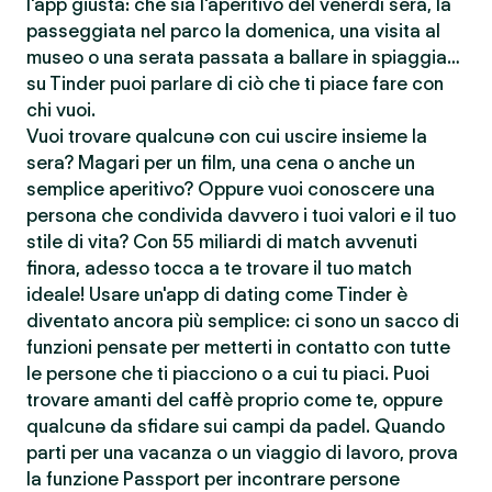
l'app giusta: che sia l'aperitivo del venerdì sera, la
passeggiata nel parco la domenica, una visita al
museo o una serata passata a ballare in spiaggia…
su Tinder puoi parlare di ciò che ti piace fare con
chi vuoi.
Vuoi trovare qualcunə con cui uscire insieme la
sera? Magari per un film, una cena o anche un
semplice aperitivo? Oppure vuoi conoscere una
persona che condivida davvero i tuoi valori e il tuo
stile di vita? Con 55 miliardi di match avvenuti
finora, adesso tocca a te trovare il tuo match
ideale! Usare un'app di dating come Tinder è
diventato ancora più semplice: ci sono un sacco di
funzioni pensate per metterti in contatto con tutte
le persone che ti piacciono o a cui tu piaci. Puoi
trovare amanti del caffè proprio come te, oppure
qualcunə da sfidare sui campi da padel. Quando
parti per una vacanza o un viaggio di lavoro, prova
la funzione Passport per incontrare persone