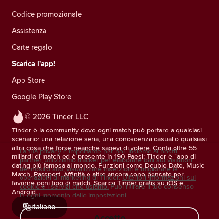
Codice promozionale
Assistenza
Carte regalo
Scarica l'app!
App Store
Google Play Store
© 2026 Tinder LLC
Tinder è la community dove ogni match può portare a qualsiasi
scenario: una relazione seria, una conoscenza casual o qualsiasi
altra cosa che forse neanche sapevi di volere. Conta oltre 55
La tua privacy è importante per noi. Insieme ai nostri
miliardi di match ed è presente in 190 Paesi: Tinder è l'app di
partner, utilizziamo tracker per elaborare dati sui visitatori
dating più famosa al mondo. Funzioni come Double Date, Music
del nostro sito, visualizzare inserzioni e migliorare le
Match, Passport, Affinità e altre ancora sono pensate per
operazioni di marketing di Tinder.
Ulteriori informazioni sui
favorire ogni tipo di match. Scarica Tinder gratis su iOS e
cookie e i servizi che usiamo.
Puoi ritirare il tuo consenso
Android.
in ogni momento dalle impostazioni.
italiano
Accetto