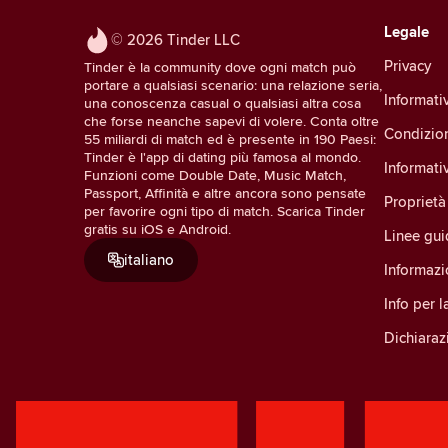
Legale
© 2026 Tinder LLC
Privacy
Tinder è la community dove ogni match può
portare a qualsiasi scenario: una relazione seria,
Informativ
una conoscenza casual o qualsiasi altra cosa
che forse neanche sapevi di volere. Conta oltre
Condizio
55 miliardi di match ed è presente in 190 Paesi:
Tinder è l'app di dating più famosa al mondo.
Informati
Funzioni come Double Date, Music Match,
Passport, Affinità e altre ancora sono pensate
Proprietà 
per favorire ogni tipo di match. Scarica Tinder
gratis su iOS e Android.
Linee gu
italiano
Informazi
Info per 
Dichiarazi