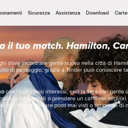
bonamenti
Sicurezza
Assistenza
Download
Carte
a il tuo match. Hamilton, C
oghi dove incontrare gente nuova nella città di Ham
 solo di passaggio, grazie a Tinder puoi conoscere t
 con i tuoi stessi interessi, esci la sera con gent
cali più frequentati o prendere un caffè nei migliori
r la città per visitare posti mai visti o scoprirne di 