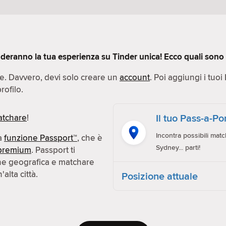
deranno la tua esperienza su Tinder unica! Ecco quali sono q
ce. Davvero, devi solo creare un
account
. Poi aggiungi i tuoi
rofilo.
Il tuo Pass-a-P
tchare
!
Incontra possibili matc
la
funzione Passport™
, che è
Sydney... parti!
premium
. Passport ti
one geografica e matchare
alta città.
Posizione attuale