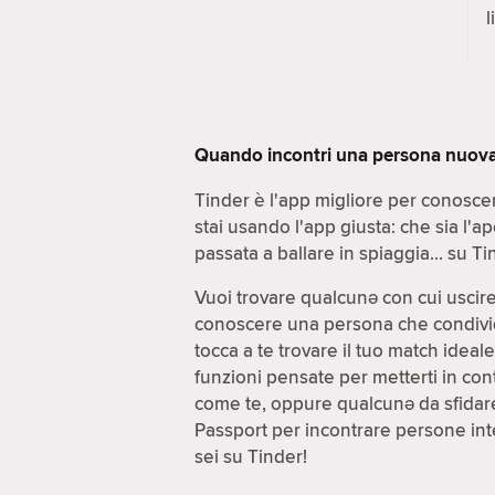
l
Quando incontri una persona nuova, 
Tinder è l'app migliore per conoscer
stai usando l'app giusta: che sia l'a
passata a ballare in spiaggia… su Tin
Vuoi trovare qualcunə con cui uscir
conoscere una persona che condivida d
tocca a te trovare il tuo match idea
funzioni pensate per metterti in cont
come te, oppure qualcunə da sfidare
Passport per incontrare persone inte
sei su Tinder!