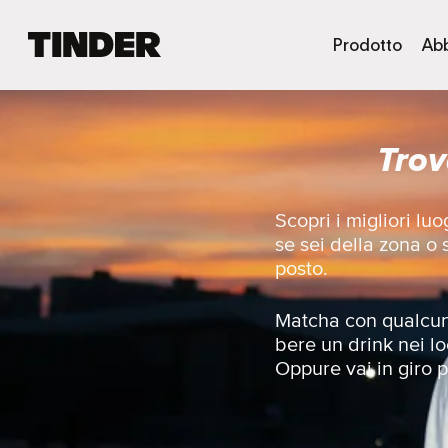
H
Prodotto
Ab
o
m
e
d
Trov
i
T
i
n
Scopri i migliori lu
d
se sei della zona o
e
posto.
r
Matcha con qualcunə
bere un drink nei lo
Oppure vai in giro pe