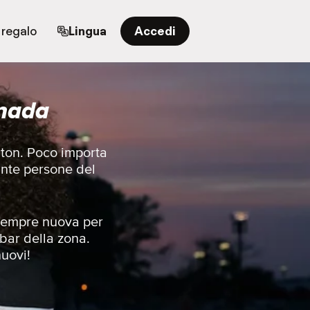
 regalo
Lingua
Accedi
anada
ilton. Poco importa
ante persone del
e sempre nuova per
 bar della zona.
nuovi!