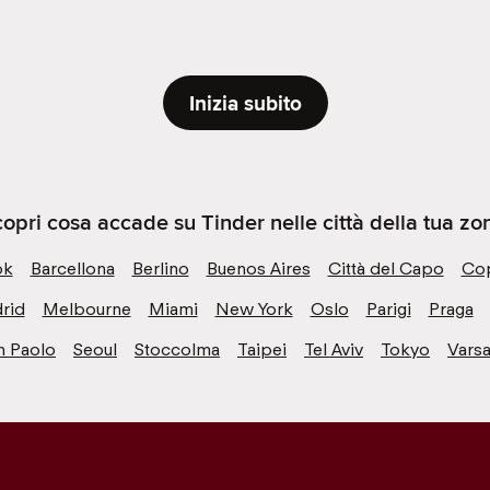
Inizia subito
opri cosa accade su Tinder nelle città della tua zo
ok
Barcellona
Berlino
Buenos Aires
Città del Capo
Co
rid
Melbourne
Miami
New York
Oslo
Parigi
Praga
n Paolo
Seoul
Stoccolma
Taipei
Tel Aviv
Tokyo
Varsa