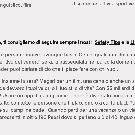
discoteche, attività sportive
inguistico, film
ti consigliamo di seguire sempre i nostri
Safety Tips
e le
L
e persone nuove, ovunque tu sia! Cerchi qualcunə che condiv
peritivo del venerdì sera, la passeggiata nel parco la domeni
der puoi parlare di ciò che ti piace fare con chi vuoi.
e insieme la sera? Magari per un film, una cena o anche un 
avvero i tuoi valori e il tuo stile di vita? Con 55 miliardi 
le! Usare un'app di dating come Tinder è diventato ancora pi
atto con tutte le persone che ti piacciono o a cui tu piaci. P
 sui campi da padel. Quando parti per una vacanza o un viag
ressanti in oltre 190 Paesi dove si parlano più di 40 lingue 