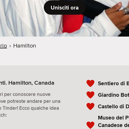
Unisciti ora
rio
›
Hamilton
nti. Hamilton, Canada
Sentiero di 
iori per conoscere nuove
Giardino Bo
ove potreste andare per una
Castello di
co Tinder! Ecco qualche idea
tch:
Museo del P
Canadese de