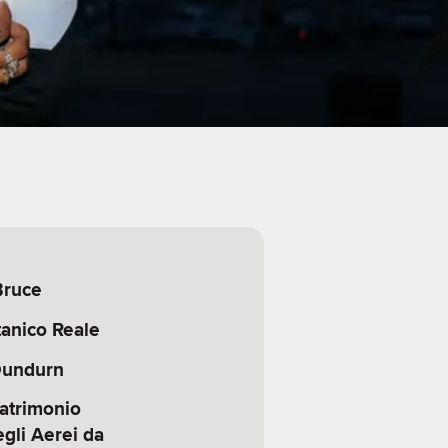
Bruce
tanico Reale
 Dundurn
atrimonio
gli Aerei da