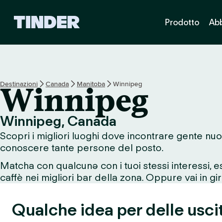
H
Prodotto
Ab
o
m
e
d
i
T
Destinazioni
Canada
Manitoba
Winnipeg
Winnipeg
i
n
d
Winnipeg, Canada
e
Scopri i migliori luoghi dove incontrare gente nuo
r
conoscere tante persone del posto.
Matcha con qualcunə con i tuoi stessi interessi, 
caffè nei migliori bar della zona. Oppure vai in giro
Qualche idea per delle usci