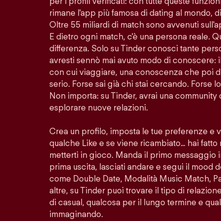
per i profili verificati: con tutte queste funzion
rimane l'app più famosa di dating al mondo, di
Oltre 55 miliardi di match sono avvenuti sull'
E dietro ogni match, c'è una persona reale. Q
differenza. Solo su Tinder conosci tante per
avresti sennò mai avuto modo di conoscere: i
con cui viaggiare, una conoscenza che poi di
serio. Forse sai già chi stai cercando. Forse 
Non importa: su Tinder, avrai una community 
esplorare nuove relazioni.
Crea un profilo, imposta le tue preferenze e 
qualche Like e se viene ricambiato… hai fatto
metterti in gioco. Manda il primo messaggio i
prima uscita, lasciati andare e segui il mood d
come Double Date, Modalità Music Match, Pass
altre, su Tinder puoi trovare il tipo di relazio
di casual, qualcosa per il lungo termine e quals
immaginando.