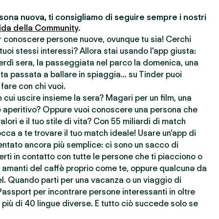
ona nuova, ti consigliamo di seguire sempre i nostri
ida della Community
.
er conoscere persone nuove, ovunque tu sia! Cerchi
uoi stessi interessi? Allora stai usando l'app giusta:
nerdì sera, la passeggiata nel parco la domenica, una
ata passata a ballare in spiaggia… su Tinder puoi
 fare con chi vuoi.
cui uscire insieme la sera? Magari per un film, una
 aperitivo? Oppure vuoi conoscere una persona che
lori e il tuo stile di vita? Con 55 miliardi di match
cca a te trovare il tuo match ideale! Usare un'app di
ntato ancora più semplice: ci sono un sacco di
rti in contatto con tutte le persone che ti piacciono o
re amanti del caffè proprio come te, oppure qualcunə da
l. Quando parti per una vacanza o un viaggio di
Passport per incontrare persone interessanti in oltre
più di 40 lingue diverse. E tutto ciò succede solo se