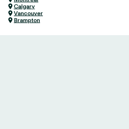
Calgary
Vancouver
Brampton