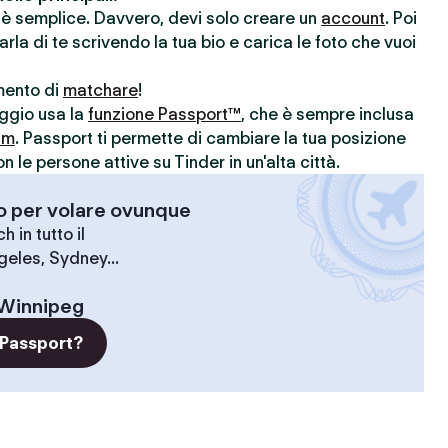
r è semplice. Davvero, devi solo creare un
account
. Poi
parla di te scrivendo la tua bio e carica le foto che vuoi
omento di
matchare
!
aggio usa la
funzione Passport™
, che è sempre inclusa
um
. Passport ti permette di cambiare la tua posizione
le persone attive su Tinder in un'alta città.
-o per volare ovunque
 in tutto il
geles, Sydney...
Winnipeg
 Passport?