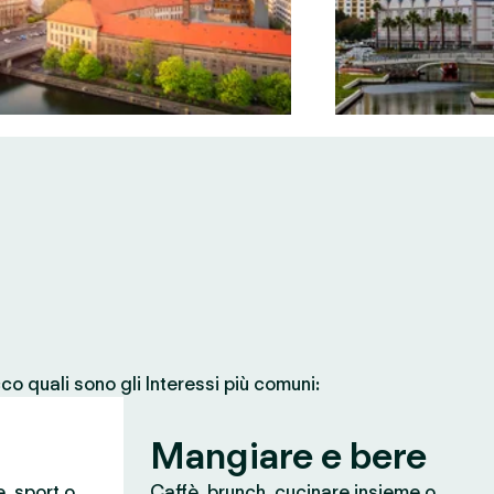
co quali sono gli Interessi più comuni:
Mangiare e bere
e, sport o
Caffè, brunch, cucinare insieme o