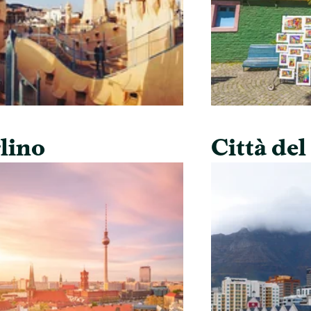
lino
Città de