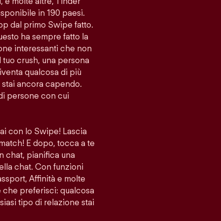
i, e molte altre, Tinder
sponibile in 190 paesi.
app dal primo Swipe fatto.
uesto ha sempre fatto la
sone interessanti che non
l tuo crush, una persona
venta qualcosa di più
lo stai ancora capendo.
di persone con cui
vai con lo Swipe! Lascia
 match! E dopo, tocca a te
n chat, pianifica una
ella chat. Con funzioni
port, Affinità e molte
ne che preferisci: qualcosa
iasi tipo di relazione stai