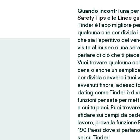
Quando incontri una pers
Safety Tips
e le
Linee gu
Tinder è l'app migliore p
qualcunə che condivida i t
che sia l'aperitivo del ve
visita al museo o una ser
parlare di ciò che ti piace
Vuoi trovare qualcunə con 
cena o anche un semplice
condivida davvero i tuoi va
avvenuti finora, adesso to
dating come Tinder è dive
funzioni pensate per mette
a cui tu piaci. Puoi trova
sfidare sui campi da pade
lavoro, prova la funzione 
190 Paesi dove si parlano 
sei su Tinder!