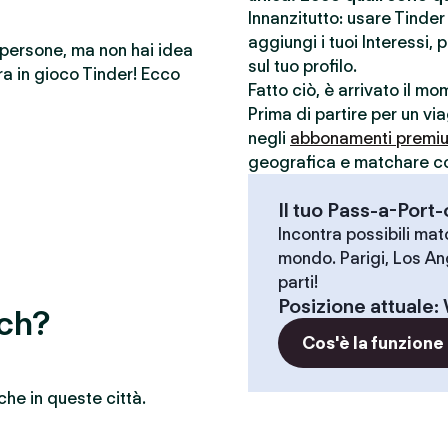
Innanzitutto: usare Tinde
aggiungi i tuoi Interessi, 
e persone, ma non hai idea
sul tuo profilo.
a in gioco Tinder! Ecco
Fatto ciò, è arrivato il m
Prima di partire per un vi
negli
abbonamenti premi
geografica e matchare con 
Il tuo Pass-a-Port
Incontra possibili match
mondo. Parigi, Los An
parti!
Posizione attuale
:
tch?
Cos'è la funzione
che in queste città.