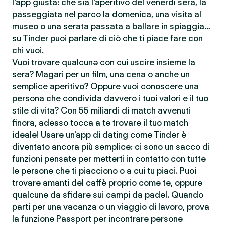
l'app giusta: che sia l'aperitivo del venerdì sera, la
passeggiata nel parco la domenica, una visita al
museo o una serata passata a ballare in spiaggia…
su Tinder puoi parlare di ciò che ti piace fare con
chi vuoi.
Vuoi trovare qualcunə con cui uscire insieme la
sera? Magari per un film, una cena o anche un
semplice aperitivo? Oppure vuoi conoscere una
persona che condivida davvero i tuoi valori e il tuo
stile di vita? Con 55 miliardi di match avvenuti
finora, adesso tocca a te trovare il tuo match
ideale! Usare un'app di dating come Tinder è
diventato ancora più semplice: ci sono un sacco di
funzioni pensate per metterti in contatto con tutte
le persone che ti piacciono o a cui tu piaci. Puoi
trovare amanti del caffè proprio come te, oppure
qualcunə da sfidare sui campi da padel. Quando
parti per una vacanza o un viaggio di lavoro, prova
la funzione Passport per incontrare persone