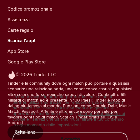
Codice promozionale
Assistenza
Carte regalo
Scarica l'app!
App Store
Google Play Store
© 2026 Tinder LLC
Tinder è la community dove ogni match può portare a qualsiasi
scenario: una relazione seria, una conoscenza casual o qualsiasi
altra cosa che forse neanche sapevi di volere. Conta oltre 55
La tua privacy è importante per noi. Insieme ai nostri
miliardi di match ed è presente in 190 Paesi: Tinder è l'app di
partner, utilizziamo tracker per elaborare dati sui visitatori
dating più famosa al mondo. Funzioni come Double Date, Music
del nostro sito, visualizzare inserzioni e migliorare le
Match, Passport, Affinità e altre ancora sono pensate per
operazioni di marketing di Tinder.
Ulteriori informazioni sui
favorire ogni tipo di match. Scarica Tinder gratis su iOS e
cookie e i servizi che usiamo.
Puoi ritirare il tuo consenso
Android.
in ogni momento dalle impostazioni.
italiano
Accetto