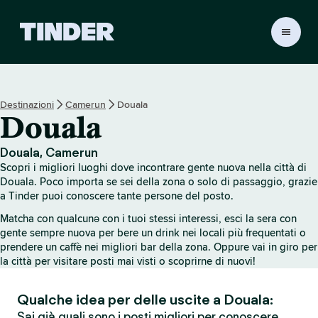
H
o
m
e
d
Destinazioni
Camerun
Douala
i
Douala
T
i
n
Douala, Camerun
d
Scopri i migliori luoghi dove incontrare gente nuova nella città di
e
Douala. Poco importa se sei della zona o solo di passaggio, grazie
r
a Tinder puoi conoscere tante persone del posto.
Matcha con qualcunə con i tuoi stessi interessi, esci la sera con
gente sempre nuova per bere un drink nei locali più frequentati o
prendere un caffè nei migliori bar della zona. Oppure vai in giro per
la città per visitare posti mai visti o scoprirne di nuovi!
Qualche idea per delle uscite a Douala:
Sai già quali sono i posti migliori per conoscere