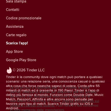
Sala stampa
Contatti
Codice promozionale
Assistenza
Carte regalo
Scarica l'app!
App Store
Google Play Store
© 2026 Tinder LLC
Tinder è la community dove ogni match può portare a qualsiasi
scenario: una relazione seria, una conoscenza casual o qualsiasi
altra cosa che forse neanche sapevi di volere. Conta oltre 55
La tua privacy è importante per noi. Insieme ai nostri
miliardi di match ed è presente in 190 Paesi: Tinder è l'app di
partner, utilizziamo tracker per elaborare dati sui visitatori
dating più famosa al mondo. Funzioni come Double Date, Music
del nostro sito, visualizzare inserzioni e migliorare le
Match, Passport, Affinità e altre ancora sono pensate per
operazioni di marketing di Tinder.
Ulteriori informazioni sui
favorire ogni tipo di match. Scarica Tinder gratis su iOS e
cookie e i servizi che usiamo.
Puoi ritirare il tuo consenso
Android.
in ogni momento dalle impostazioni.