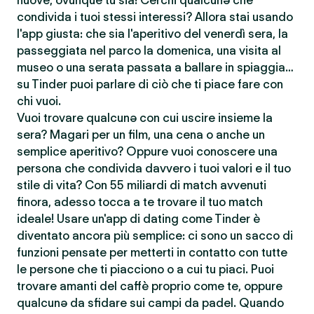
nuove, ovunque tu sia! Cerchi qualcunə che
condivida i tuoi stessi interessi? Allora stai usando
l'app giusta: che sia l'aperitivo del venerdì sera, la
passeggiata nel parco la domenica, una visita al
museo o una serata passata a ballare in spiaggia…
su Tinder puoi parlare di ciò che ti piace fare con
chi vuoi.
Vuoi trovare qualcunə con cui uscire insieme la
sera? Magari per un film, una cena o anche un
semplice aperitivo? Oppure vuoi conoscere una
persona che condivida davvero i tuoi valori e il tuo
stile di vita? Con 55 miliardi di match avvenuti
finora, adesso tocca a te trovare il tuo match
ideale! Usare un'app di dating come Tinder è
diventato ancora più semplice: ci sono un sacco di
funzioni pensate per metterti in contatto con tutte
le persone che ti piacciono o a cui tu piaci. Puoi
trovare amanti del caffè proprio come te, oppure
qualcunə da sfidare sui campi da padel. Quando