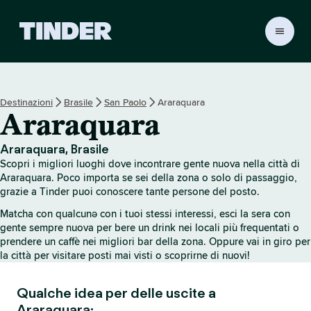
H
o
m
e
d
Destinazioni
Brasile
San Paolo
Araraquara
i
Araraquara
T
i
n
Araraquara, Brasile
d
Scopri i migliori luoghi dove incontrare gente nuova nella città di
e
Araraquara. Poco importa se sei della zona o solo di passaggio,
r
grazie a Tinder puoi conoscere tante persone del posto.
Matcha con qualcunə con i tuoi stessi interessi, esci la sera con
gente sempre nuova per bere un drink nei locali più frequentati o
prendere un caffè nei migliori bar della zona. Oppure vai in giro per
la città per visitare posti mai visti o scoprirne di nuovi!
Qualche idea per delle uscite a
Araraquara: