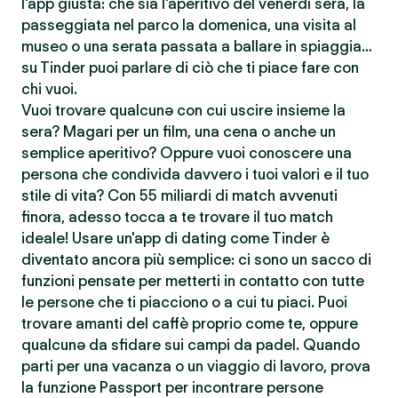
l'app giusta: che sia l'aperitivo del venerdì sera, la
passeggiata nel parco la domenica, una visita al
museo o una serata passata a ballare in spiaggia…
su Tinder puoi parlare di ciò che ti piace fare con
chi vuoi.
Vuoi trovare qualcunə con cui uscire insieme la
sera? Magari per un film, una cena o anche un
semplice aperitivo? Oppure vuoi conoscere una
persona che condivida davvero i tuoi valori e il tuo
stile di vita? Con 55 miliardi di match avvenuti
finora, adesso tocca a te trovare il tuo match
ideale! Usare un'app di dating come Tinder è
diventato ancora più semplice: ci sono un sacco di
funzioni pensate per metterti in contatto con tutte
le persone che ti piacciono o a cui tu piaci. Puoi
trovare amanti del caffè proprio come te, oppure
qualcunə da sfidare sui campi da padel. Quando
parti per una vacanza o un viaggio di lavoro, prova
la funzione Passport per incontrare persone