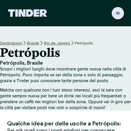
H
o
m
e
d
Destinazioni
Brasile
Rio de Janeiro
Petrópolis
i
Petrópolis
T
i
n
Petrópolis, Brasile
d
Scopri i migliori luoghi dove incontrare gente nuova nella città di
e
Petrópolis. Poco importa se sei della zona o solo di passaggio,
r
grazie a Tinder puoi conoscere tante persone del posto.
Matcha con qualcunə con i tuoi stessi interessi, esci la sera con
gente sempre nuova per bere un drink nei locali più frequentati o
prendere un caffè nei migliori bar della zona. Oppure vai in giro per
la città per visitare posti mai visti o scoprirne di nuovi!
Qualche idea per delle uscite a Petrópolis:
Sai già quali sono i posti migliori per conoscere