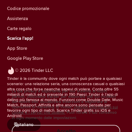
Codice promozionale
Assistenza
Carte regalo
Scarica l'app!
App Store
Google Play Store
© 2026 Tinder LLC
Tinder è la community dove ogni match può portare a qualsiasi
scenario: una relazione seria, una conoscenza casual o qualsiasi
altra cosa che forse neanche sapevi di volere. Conta oltre 55
La tua privacy è importante per noi. Insieme ai nostri
miliardi di match ed è presente in 190 Paesi: Tinder è l'app di
partner, utilizziamo tracker per elaborare dati sui visitatori
dating più famosa al mondo. Funzioni come Double Date, Music
del nostro sito, visualizzare inserzioni e migliorare le
Match, Passport, Affinità e altre ancora sono pensate per
operazioni di marketing di Tinder.
Ulteriori informazioni sui
favorire ogni tipo di match. Scarica Tinder gratis su iOS e
cookie e i servizi che usiamo.
Puoi ritirare il tuo consenso
Android.
in ogni momento dalle impostazioni.
italiano
Accetto