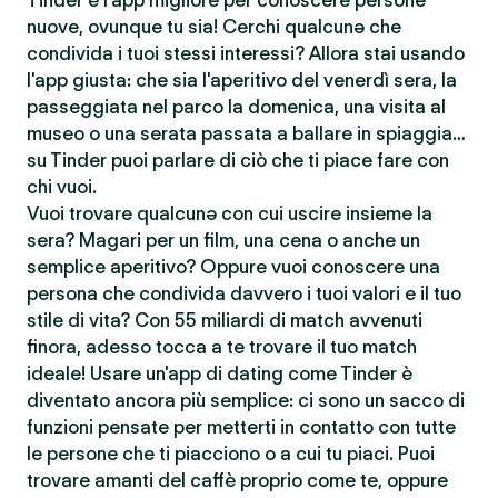
Tinder è l'app migliore per conoscere persone
nuove, ovunque tu sia! Cerchi qualcunə che
condivida i tuoi stessi interessi? Allora stai usando
l'app giusta: che sia l'aperitivo del venerdì sera, la
passeggiata nel parco la domenica, una visita al
museo o una serata passata a ballare in spiaggia…
su Tinder puoi parlare di ciò che ti piace fare con
chi vuoi.
Vuoi trovare qualcunə con cui uscire insieme la
sera? Magari per un film, una cena o anche un
semplice aperitivo? Oppure vuoi conoscere una
persona che condivida davvero i tuoi valori e il tuo
stile di vita? Con 55 miliardi di match avvenuti
finora, adesso tocca a te trovare il tuo match
ideale! Usare un'app di dating come Tinder è
diventato ancora più semplice: ci sono un sacco di
funzioni pensate per metterti in contatto con tutte
le persone che ti piacciono o a cui tu piaci. Puoi
trovare amanti del caffè proprio come te, oppure