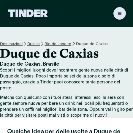
H
o
m
e
d
Destinazioni
Brasile
Rio de Janeiro
Duque de Caxias
i
Duque de Caxias
T
i
n
Duque de Caxias, Brasile
d
Scopri i migliori luoghi dove incontrare gente nuova nella città di
e
Duque de Caxias. Poco importa se sei della zona o solo di
r
passaggio, grazie a Tinder puoi conoscere tante persone del
posto.
Matcha con qualcunə con i tuoi stessi interessi, esci la sera con
gente sempre nuova per bere un drink nei locali più frequentati o
prendere un caffè nei migliori bar della zona. Oppure vai in giro per
la città per visitare posti mai visti o scoprirne di nuovi!
Qualche idea per delle uscite a Duque de