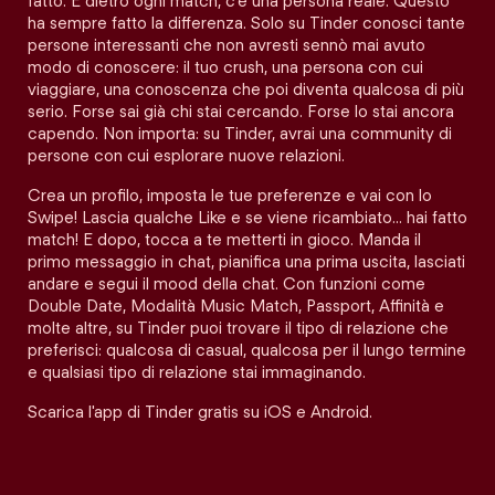
fatto. E dietro ogni match, c'è una persona reale. Questo
ha sempre fatto la differenza. Solo su Tinder conosci tante
persone interessanti che non avresti sennò mai avuto
modo di conoscere: il tuo crush, una persona con cui
viaggiare, una conoscenza che poi diventa qualcosa di più
serio. Forse sai già chi stai cercando. Forse lo stai ancora
capendo. Non importa: su Tinder, avrai una community di
persone con cui esplorare nuove relazioni.
Crea un profilo, imposta le tue preferenze e vai con lo
Swipe! Lascia qualche Like e se viene ricambiato… hai fatto
match! E dopo, tocca a te metterti in gioco. Manda il
primo messaggio in chat, pianifica una prima uscita, lasciati
andare e segui il mood della chat. Con funzioni come
Double Date, Modalità Music Match, Passport, Affinità e
molte altre, su Tinder puoi trovare il tipo di relazione che
preferisci: qualcosa di casual, qualcosa per il lungo termine
e qualsiasi tipo di relazione stai immaginando.
Scarica l'app di Tinder gratis su iOS e Android.