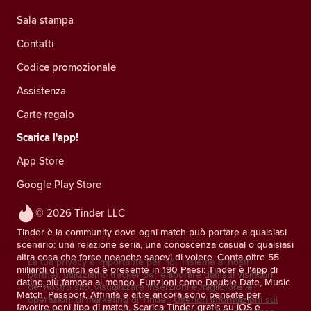
Sala stampa
Contatti
Codice promozionale
Assistenza
Carte regalo
Scarica l'app!
App Store
Google Play Store
© 2026 Tinder LLC
Tinder è la community dove ogni match può portare a qualsiasi
scenario: una relazione seria, una conoscenza casual o qualsiasi
altra cosa che forse neanche sapevi di volere. Conta oltre 55
La tua privacy è importante per noi. Insieme ai nostri
miliardi di match ed è presente in 190 Paesi: Tinder è l'app di
partner, utilizziamo tracker per elaborare dati sui visitatori
dating più famosa al mondo. Funzioni come Double Date, Music
del nostro sito, visualizzare inserzioni e migliorare le
Match, Passport, Affinità e altre ancora sono pensate per
operazioni di marketing di Tinder.
Ulteriori informazioni sui
favorire ogni tipo di match. Scarica Tinder gratis su iOS e