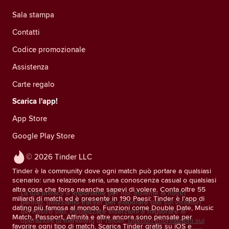
Sala stampa
Contatti
Codice promozionale
Assistenza
Carte regalo
Scarica l'app!
App Store
Google Play Store
© 2026 Tinder LLC
Tinder è la community dove ogni match può portare a qualsiasi
scenario: una relazione seria, una conoscenza casual o qualsiasi
altra cosa che forse neanche sapevi di volere. Conta oltre 55
La tua privacy è importante per noi. Insieme ai nostri
miliardi di match ed è presente in 190 Paesi: Tinder è l'app di
partner, utilizziamo tracker per elaborare dati sui visitatori
dating più famosa al mondo. Funzioni come Double Date, Music
del nostro sito, visualizzare inserzioni e migliorare le
Match, Passport, Affinità e altre ancora sono pensate per
operazioni di marketing di Tinder.
Ulteriori informazioni sui
favorire ogni tipo di match. Scarica Tinder gratis su iOS e