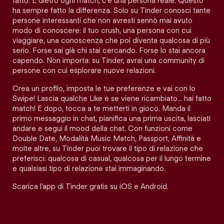
fatto. E dietro ogni match, c'è una persona reale. Questo
ha sempre fatto la differenza. Solo su Tinder conosci tante
persone interessanti che non avresti sennò mai avuto
modo di conoscere: il tuo crush, una persona con cui
viaggiare, una conoscenza che poi diventa qualcosa di più
serio. Forse sai già chi stai cercando. Forse lo stai ancora
capendo. Non importa: su Tinder, avrai una community di
persone con cui esplorare nuove relazioni.
Crea un profilo, imposta le tue preferenze e vai con lo
Swipe! Lascia qualche Like e se viene ricambiato… hai fatto
match! E dopo, tocca a te metterti in gioco. Manda il
primo messaggio in chat, pianifica una prima uscita, lasciati
andare e segui il mood della chat. Con funzioni come
Double Date, Modalità Music Match, Passport, Affinità e
molte altre, su Tinder puoi trovare il tipo di relazione che
preferisci: qualcosa di casual, qualcosa per il lungo termine
e qualsiasi tipo di relazione stai immaginando.
Scarica l'app di Tinder gratis su iOS e Android.