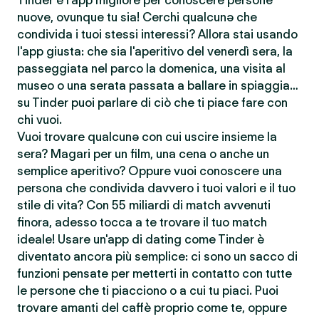
Tinder è l'app migliore per conoscere persone
nuove, ovunque tu sia! Cerchi qualcunə che
condivida i tuoi stessi interessi? Allora stai usando
l'app giusta: che sia l'aperitivo del venerdì sera, la
passeggiata nel parco la domenica, una visita al
museo o una serata passata a ballare in spiaggia…
su Tinder puoi parlare di ciò che ti piace fare con
chi vuoi.
Vuoi trovare qualcunə con cui uscire insieme la
sera? Magari per un film, una cena o anche un
semplice aperitivo? Oppure vuoi conoscere una
persona che condivida davvero i tuoi valori e il tuo
stile di vita? Con 55 miliardi di match avvenuti
finora, adesso tocca a te trovare il tuo match
ideale! Usare un'app di dating come Tinder è
diventato ancora più semplice: ci sono un sacco di
funzioni pensate per metterti in contatto con tutte
le persone che ti piacciono o a cui tu piaci. Puoi
trovare amanti del caffè proprio come te, oppure