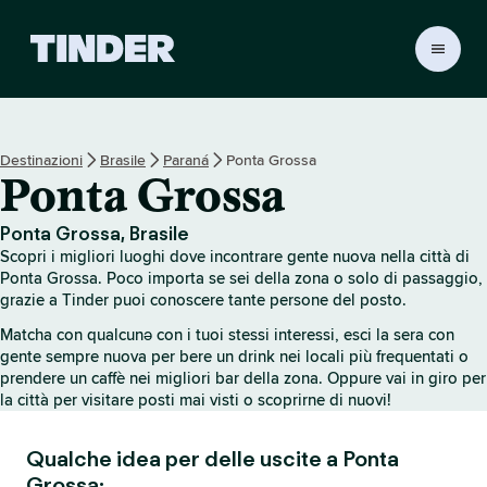
H
o
m
e
d
Destinazioni
Brasile
Paraná
Ponta Grossa
i
Ponta Grossa
T
i
n
Ponta Grossa, Brasile
d
Scopri i migliori luoghi dove incontrare gente nuova nella città di
e
Ponta Grossa. Poco importa se sei della zona o solo di passaggio,
r
grazie a Tinder puoi conoscere tante persone del posto.
Matcha con qualcunə con i tuoi stessi interessi, esci la sera con
gente sempre nuova per bere un drink nei locali più frequentati o
prendere un caffè nei migliori bar della zona. Oppure vai in giro per
la città per visitare posti mai visti o scoprirne di nuovi!
Qualche idea per delle uscite a Ponta
Grossa: