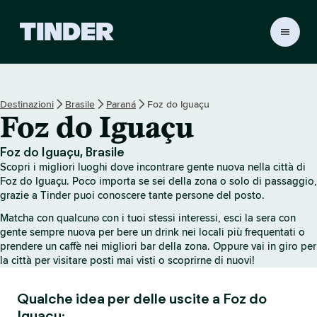
H
o
m
e
d
Destinazioni
Brasile
Paraná
Foz do Iguaçu
i
Foz do Iguaçu
T
i
n
Foz do Iguaçu, Brasile
d
Scopri i migliori luoghi dove incontrare gente nuova nella città di
e
Foz do Iguaçu. Poco importa se sei della zona o solo di passaggio,
r
grazie a Tinder puoi conoscere tante persone del posto.
Matcha con qualcunə con i tuoi stessi interessi, esci la sera con
gente sempre nuova per bere un drink nei locali più frequentati o
prendere un caffè nei migliori bar della zona. Oppure vai in giro per
la città per visitare posti mai visti o scoprirne di nuovi!
Qualche idea per delle uscite a Foz do
Iguaçu: