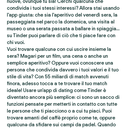
nuove, ovunque tu sia! Cerchi qualcunə che
condivida i tuoi stessi interessi? Allora stai usando
l'app giusta: che sia l'aperitivo del venerdì sera, la
passeggiata nel parco la domenica, una visita al
museo o una serata passata a ballare in spiaggia…
su Tinder puoi parlare di ciò che ti piace fare con
chi vuoi.
Vuoi trovare qualcunə con cui uscire insieme la
sera? Magari per un film, una cena o anche un
semplice aperitivo? Oppure vuoi conoscere una
persona che condivida davvero i tuoi valori e il tuo
stile di vita? Con 55 miliardi di match avvenuti
finora, adesso tocca a te trovare il tuo match
ideale! Usare un'app di dating come Tinder è
diventato ancora più semplice: ci sono un sacco di
funzioni pensate per metterti in contatto con tutte
le persone che ti piacciono o a cui tu piaci. Puoi
trovare amanti del caffè proprio come te, oppure
qualcunə da sfidare sui campi da padel. Quando