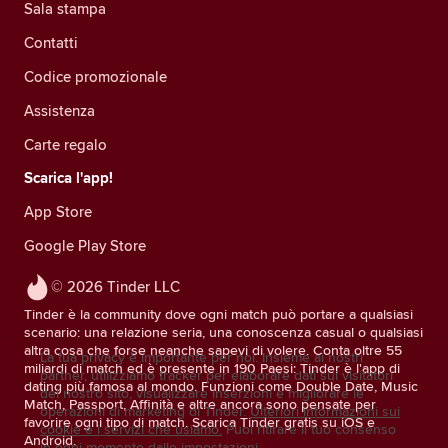
Sala stampa
Contatti
Codice promozionale
Assistenza
Carte regalo
Scarica l'app!
App Store
Google Play Store
© 2026 Tinder LLC
Tinder è la community dove ogni match può portare a qualsiasi
scenario: una relazione seria, una conoscenza casual o qualsiasi
altra cosa che forse neanche sapevi di volere. Conta oltre 55
La tua privacy è importante per noi. Insieme ai nostri
miliardi di match ed è presente in 190 Paesi: Tinder è l'app di
partner, utilizziamo tracker per elaborare dati sui visitatori
dating più famosa al mondo. Funzioni come Double Date, Music
del nostro sito, visualizzare inserzioni e migliorare le
Match, Passport, Affinità e altre ancora sono pensate per
operazioni di marketing di Tinder.
Ulteriori informazioni sui
favorire ogni tipo di match. Scarica Tinder gratis su iOS e
cookie e i servizi che usiamo.
Puoi ritirare il tuo consenso
Android.
in ogni momento dalle impostazioni.