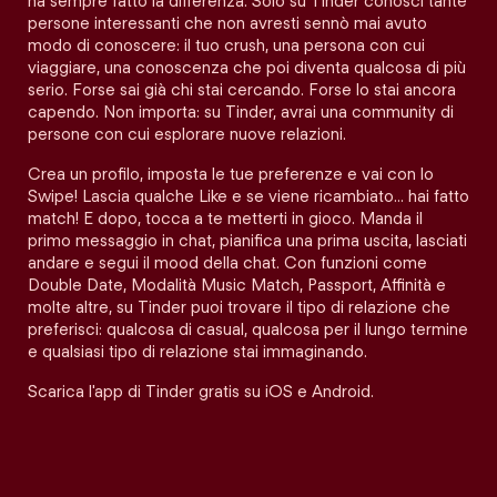
ha sempre fatto la differenza. Solo su Tinder conosci tante
persone interessanti che non avresti sennò mai avuto
modo di conoscere: il tuo crush, una persona con cui
viaggiare, una conoscenza che poi diventa qualcosa di più
serio. Forse sai già chi stai cercando. Forse lo stai ancora
capendo. Non importa: su Tinder, avrai una community di
persone con cui esplorare nuove relazioni.
Crea un profilo, imposta le tue preferenze e vai con lo
Swipe! Lascia qualche Like e se viene ricambiato… hai fatto
match! E dopo, tocca a te metterti in gioco. Manda il
primo messaggio in chat, pianifica una prima uscita, lasciati
andare e segui il mood della chat. Con funzioni come
Double Date, Modalità Music Match, Passport, Affinità e
molte altre, su Tinder puoi trovare il tipo di relazione che
preferisci: qualcosa di casual, qualcosa per il lungo termine
e qualsiasi tipo di relazione stai immaginando.
Scarica l'app di Tinder gratis su iOS e Android.