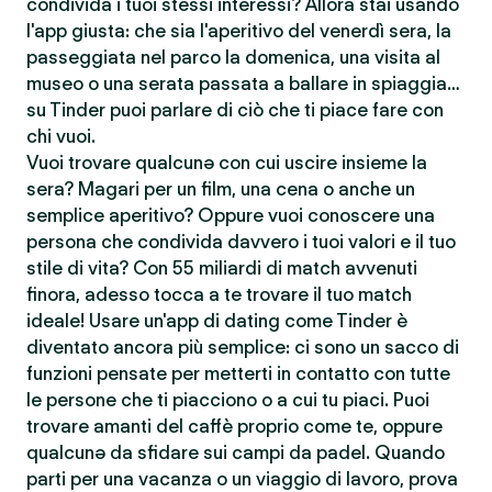
condivida i tuoi stessi interessi? Allora stai usando
l'app giusta: che sia l'aperitivo del venerdì sera, la
passeggiata nel parco la domenica, una visita al
museo o una serata passata a ballare in spiaggia…
su Tinder puoi parlare di ciò che ti piace fare con
chi vuoi.
Vuoi trovare qualcunə con cui uscire insieme la
sera? Magari per un film, una cena o anche un
semplice aperitivo? Oppure vuoi conoscere una
persona che condivida davvero i tuoi valori e il tuo
stile di vita? Con 55 miliardi di match avvenuti
finora, adesso tocca a te trovare il tuo match
ideale! Usare un'app di dating come Tinder è
diventato ancora più semplice: ci sono un sacco di
funzioni pensate per metterti in contatto con tutte
le persone che ti piacciono o a cui tu piaci. Puoi
trovare amanti del caffè proprio come te, oppure
qualcunə da sfidare sui campi da padel. Quando
parti per una vacanza o un viaggio di lavoro, prova