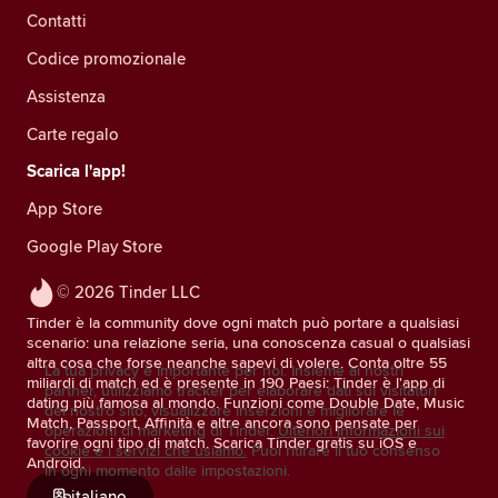
Contatti
Codice promozionale
Assistenza
Carte regalo
Scarica l'app!
App Store
Google Play Store
© 2026 Tinder LLC
Tinder è la community dove ogni match può portare a qualsiasi
scenario: una relazione seria, una conoscenza casual o qualsiasi
altra cosa che forse neanche sapevi di volere. Conta oltre 55
La tua privacy è importante per noi. Insieme ai nostri
miliardi di match ed è presente in 190 Paesi: Tinder è l'app di
partner, utilizziamo tracker per elaborare dati sui visitatori
dating più famosa al mondo. Funzioni come Double Date, Music
del nostro sito, visualizzare inserzioni e migliorare le
Match, Passport, Affinità e altre ancora sono pensate per
operazioni di marketing di Tinder.
Ulteriori informazioni sui
favorire ogni tipo di match. Scarica Tinder gratis su iOS e
cookie e i servizi che usiamo.
Puoi ritirare il tuo consenso
Android.
in ogni momento dalle impostazioni.
italiano