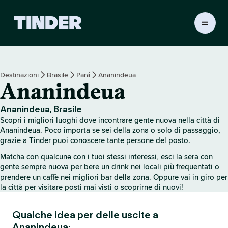
H
o
m
e
d
Destinazioni
Brasile
Pará
Ananindeua
i
Ananindeua
T
i
n
Ananindeua, Brasile
d
Scopri i migliori luoghi dove incontrare gente nuova nella città di
e
Ananindeua. Poco importa se sei della zona o solo di passaggio,
r
grazie a Tinder puoi conoscere tante persone del posto.
Matcha con qualcunə con i tuoi stessi interessi, esci la sera con
gente sempre nuova per bere un drink nei locali più frequentati o
prendere un caffè nei migliori bar della zona. Oppure vai in giro per
la città per visitare posti mai visti o scoprirne di nuovi!
Qualche idea per delle uscite a
Ananindeua: