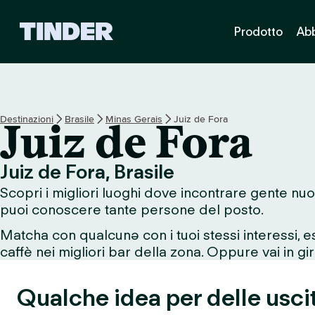
H
Prodotto
Ab
o
m
e
d
i
T
Destinazioni
Brasile
Minas Gerais
Juiz de Fora
Juiz de Fora
i
n
d
Juiz de Fora, Brasile
e
Scopri i migliori luoghi dove incontrare gente nuo
r
puoi conoscere tante persone del posto.
Matcha con qualcunə con i tuoi stessi interessi, 
caffè nei migliori bar della zona. Oppure vai in giro
Qualche idea per delle uscit