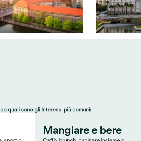
co quali sono gli Interessi più comuni:
Mangiare e bere
e, sport o
Caffè, brunch, cucinare insieme o