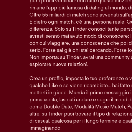
per i profili verificati: con tutte queste funzion
rimane l'app più famosa di dating al mondo, di
Oltre 55 miliardi di match sono avvenuti sull'
E dietro ogni match, c'è una persona reale. Q
differenza. Solo su Tinder conosci tante per
avresti sennò mai avuto modo di conoscere: i
con cui viaggiare, una conoscenza che poi di
serio. Forse sai già chi stai cercando. Forse 
Non importa: su Tinder, avrai una community 
esplorare nuove relazioni.
Crea un profilo, imposta le tue preferenze e 
qualche Like e se viene ricambiato… hai fatto
metterti in gioco. Manda il primo messaggio i
prima uscita, lasciati andare e segui il mood d
come Double Date, Modalità Music Match, Pass
altre, su Tinder puoi trovare il tipo di relazio
di casual, qualcosa per il lungo termine e quals
immaginando.