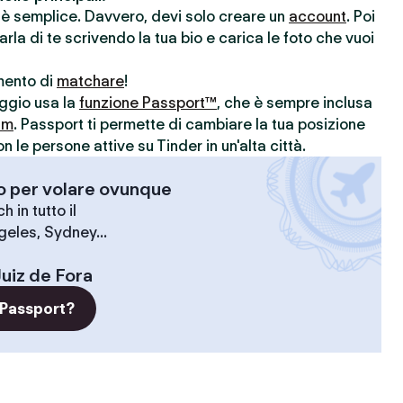
r è semplice. Davvero, devi solo creare un
account
. Poi
parla di te scrivendo la tua bio e carica le foto che vuoi
omento di
matchare
!
aggio usa la
funzione Passport™
, che è sempre inclusa
um
. Passport ti permette di cambiare la tua posizione
le persone attive su Tinder in un'alta città.
-o per volare ovunque
 in tutto il
geles, Sydney...
Juiz de Fora
 Passport?