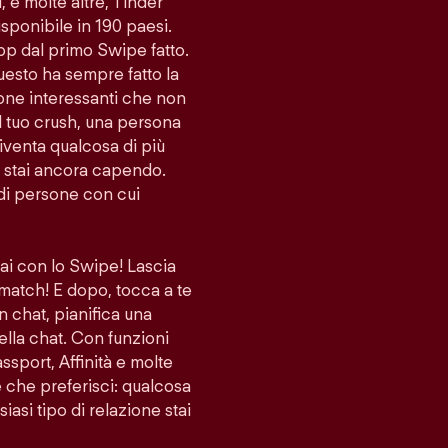
i, e molte altre, Tinder
sponibile in 190 paesi.
app dal primo Swipe fatto.
uesto ha sempre fatto la
sone interessanti che non
l tuo crush, una persona
venta qualcosa di più
lo stai ancora capendo.
di persone con cui
vai con lo Swipe! Lascia
 match! E dopo, tocca a te
n chat, pianifica una
ella chat. Con funzioni
port, Affinità e molte
ne che preferisci: qualcosa
iasi tipo di relazione stai