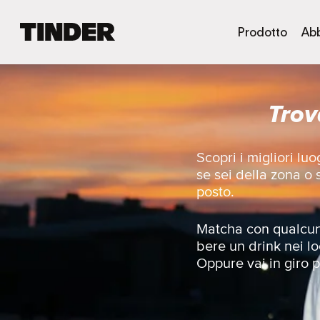
H
Prodotto
Ab
o
m
e
d
Trov
i
T
i
n
Scopri i migliori l
d
se sei della zona o
e
posto.
r
Matcha con qualcunə
bere un drink nei lo
Oppure vai in giro pe