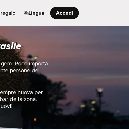
 regalo
Lingua
Accedi
asile
ntagem. Poco importa
ante persone del
e sempre nuova per
 bar della zona.
nuovi!