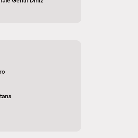
ale Gentil Diniz
ro
ntana