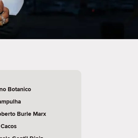
ino Botanico
ampulha
oberto Burle Marx
 Cacos