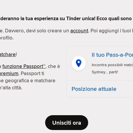
deranno la tua esperienza su Tinder unica! Ecco quali sono q
ce. Davvero, devi solo creare un
account
. Poi aggiungi i tuoi
rofilo.
Il tuo Pass-a-P
tchare
!
Incontra possibili matc
la
funzione Passport™
, che è
Sydney... parti!
premium
. Passport ti
one geografica e matchare
alta città.
Posizione attuale
Unisciti ora