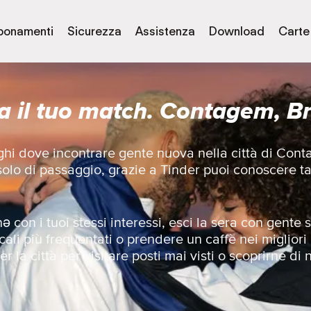
bonamenti
Sicurezza
Assistenza
Download
Carte
a il tuo match. Contagem, Br
uoghi dove incontrare gente nuova nella città di Co
 solo di passaggio, grazie a Tinder puoi conoscere t
 con i tuoi stessi interessi, esci la sera con gent
cali più frequentati o prendere un caffè nei migliori
r la città per visitare posti mai visti o scoprirne di 