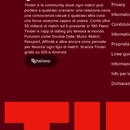
Privacy
Tinder è la community dove ogni match può
portare a qualsiasi scenario: una relazione seria,
Informativ
una conoscenza casual o qualsiasi altra cosa
che forse neanche sapevi di volere. Conta oltre
Condizio
55 miliardi di match ed è presente in 190 Paesi:
Tinder è l'app di dating più famosa al mondo.
Informati
Funzioni come Double Date, Music Match,
Passport, Affinità e altre ancora sono pensate
Proprietà 
per favorire ogni tipo di match. Scarica Tinder
gratis su iOS e Android.
Linee gu
italiano
Informazi
Info per 
Dichiarazi