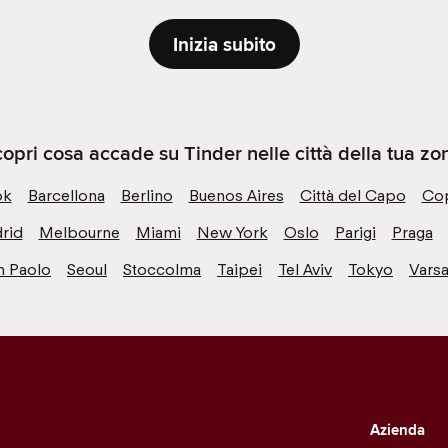
Inizia subito
opri cosa accade su Tinder nelle città della tua zo
ok
Barcellona
Berlino
Buenos Aires
Città del Capo
Co
rid
Melbourne
Miami
New York
Oslo
Parigi
Praga
n Paolo
Seoul
Stoccolma
Taipei
Tel Aviv
Tokyo
Varsa
Azienda