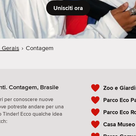
Unisciti ora
 Gerais
›
Contagem
nti. Contagem, Brasile
Zoo e Giard
iori per conoscere nuove
Parco Eco P
ove potreste andare per una
Parco Eco R
co Tinder! Ecco qualche idea
tch:
Casa Museo