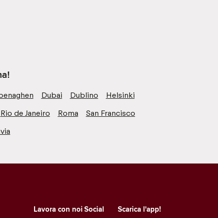
na!
penaghen
Dubai
Dublino
Helsinki
Rio de Janeiro
Roma
San Francisco
via
Lavora con noi
Social
Scarica l'app!