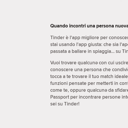
Quando incontri una persona nuova, 
Tinder è l'app migliore per conoscer
stai usando l'app giusta: che sia l'a
passata a ballare in spiaggia… su Tin
Vuoi trovare qualcunə con cui uscir
conoscere una persona che condivida d
tocca a te trovare il tuo match idea
funzioni pensate per metterti in cont
come te, oppure qualcunə da sfidare
Passport per incontrare persone inte
sei su Tinder!