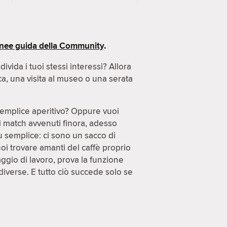
inee guida della Community
.
ida i tuoi stessi interessi? Allora
ca, una visita al museo o una serata
semplice aperitivo? Oppure vuoi
di match avvenuti finora, adesso
ù semplice: ci sono un sacco di
uoi trovare amanti del caffè proprio
gio di lavoro, prova la funzione
diverse. E tutto ciò succede solo se