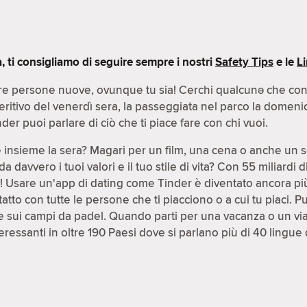
ti consigliamo di seguire sempre i nostri
Safety Tips
e le
L
e persone nuove, ovunque tu sia! Cerchi qualcunə che condiv
peritivo del venerdì sera, la passeggiata nel parco la domeni
der puoi parlare di ciò che ti piace fare con chi vuoi.
e insieme la sera? Magari per un film, una cena o anche un 
avvero i tuoi valori e il tuo stile di vita? Con 55 miliardi 
le! Usare un'app di dating come Tinder è diventato ancora pi
atto con tutte le persone che ti piacciono o a cui tu piaci. P
 sui campi da padel. Quando parti per una vacanza o un viag
ressanti in oltre 190 Paesi dove si parlano più di 40 lingue 