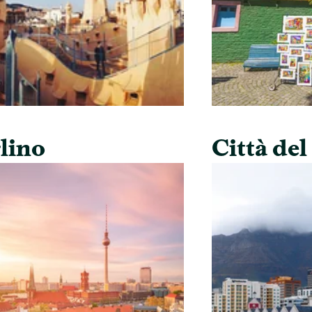
lino
Città de