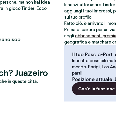
e persone, ma non hai idea
Innanzitutto: usare Tinde
a in gioco Tinder! Ecco
aggiungi i tuoi Interessi, 
sul tuo profilo.
Fatto ciò, è arrivato il m
Prima di partire per un vi
negli
abbonamenti premi
Francisco
geografica e matchare con 
Il tuo Pass-a-Port
Incontra possibili match
mondo. Parigi, Los An
tch? Juazeiro
parti!
Posizione attuale
:
che in queste città.
Cos'è la funzione