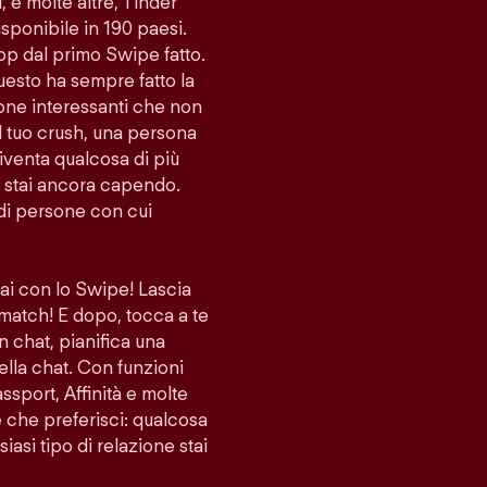
i, e molte altre, Tinder
sponibile in 190 paesi.
app dal primo Swipe fatto.
uesto ha sempre fatto la
sone interessanti che non
l tuo crush, una persona
venta qualcosa di più
lo stai ancora capendo.
di persone con cui
vai con lo Swipe! Lascia
 match! E dopo, tocca a te
n chat, pianifica una
ella chat. Con funzioni
port, Affinità e molte
ne che preferisci: qualcosa
iasi tipo di relazione stai