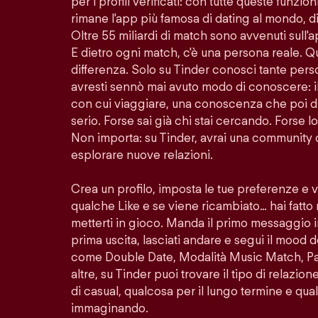
per i profili verificati: con tutte queste funzion
rimane l'app più famosa di dating al mondo, di
Oltre 55 miliardi di match sono avvenuti sull'
E dietro ogni match, c'è una persona reale. Q
differenza. Solo su Tinder conosci tante per
avresti sennò mai avuto modo di conoscere: i
con cui viaggiare, una conoscenza che poi di
serio. Forse sai già chi stai cercando. Forse 
Non importa: su Tinder, avrai una community 
esplorare nuove relazioni.
Crea un profilo, imposta le tue preferenze e 
qualche Like e se viene ricambiato… hai fatto
metterti in gioco. Manda il primo messaggio i
prima uscita, lasciati andare e segui il mood d
come Double Date, Modalità Music Match, Pass
altre, su Tinder puoi trovare il tipo di relazio
di casual, qualcosa per il lungo termine e quals
immaginando.