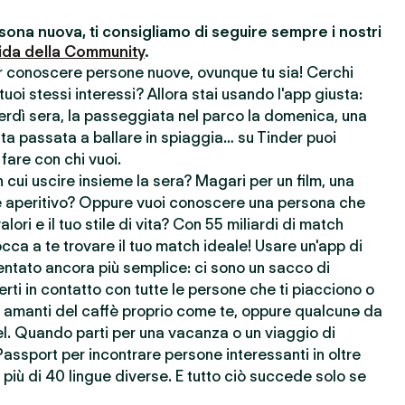
ona nuova, ti consigliamo di seguire sempre i nostri
ida della Community
.
er conoscere persone nuove, ovunque tu sia! Cerchi
uoi stessi interessi? Allora stai usando l'app giusta:
nerdì sera, la passeggiata nel parco la domenica, una
ata passata a ballare in spiaggia… su Tinder puoi
 fare con chi vuoi.
cui uscire insieme la sera? Magari per un film, una
 aperitivo? Oppure vuoi conoscere una persona che
lori e il tuo stile di vita? Con 55 miliardi di match
cca a te trovare il tuo match ideale! Usare un'app di
ntato ancora più semplice: ci sono un sacco di
rti in contatto con tutte le persone che ti piacciono o
re amanti del caffè proprio come te, oppure qualcunə da
l. Quando parti per una vacanza o un viaggio di
Passport per incontrare persone interessanti in oltre
più di 40 lingue diverse. E tutto ciò succede solo se