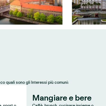
co quali sono gli Interessi più comuni:
Mangiare e bere
e, sport o
Caffè, brunch, cucinare insieme o