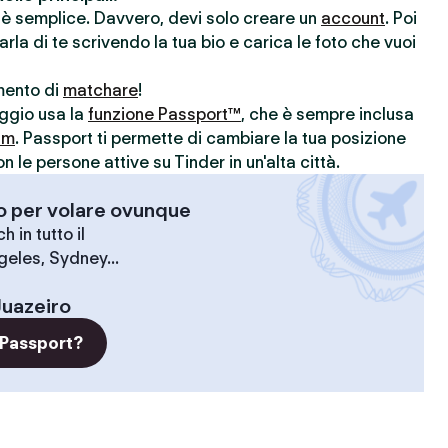
r è semplice. Davvero, devi solo creare un
account
. Poi
parla di te scrivendo la tua bio e carica le foto che vuoi
omento di
matchare
!
aggio usa la
funzione Passport™
, che è sempre inclusa
um
. Passport ti permette di cambiare la tua posizione
le persone attive su Tinder in un'alta città.
-o per volare ovunque
 in tutto il
geles, Sydney...
Juazeiro
 Passport?