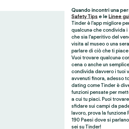
Quando incontri una pers
Safety Tips
e le
Linee gu
Tinder è l'app migliore p
qualcunə che condivida i t
che sia l'aperitivo del ve
visita al museo o una ser
parlare di ciò che ti piace
Vuoi trovare qualcunə con 
cena o anche un semplice
condivida davvero i tuoi va
avvenuti finora, adesso to
dating come Tinder è dive
funzioni pensate per mette
a cui tu piaci. Puoi trova
sfidare sui campi da pade
lavoro, prova la funzione 
190 Paesi dove si parlano 
sei su Tinder!