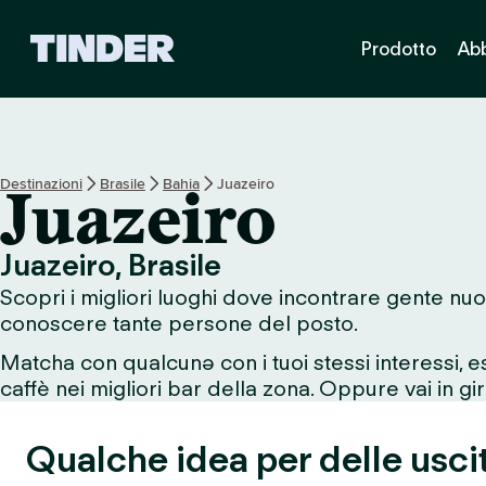
H
Prodotto
Ab
o
m
e
d
i
T
Destinazioni
Brasile
Bahia
Juazeiro
Juazeiro
i
n
d
Juazeiro, Brasile
e
Scopri i migliori luoghi dove incontrare gente nuo
r
conoscere tante persone del posto.
Matcha con qualcunə con i tuoi stessi interessi, 
caffè nei migliori bar della zona. Oppure vai in giro
Qualche idea per delle uscit