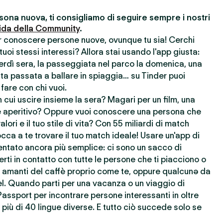
ona nuova, ti consigliamo di seguire sempre i nostri
ida della Community
.
er conoscere persone nuove, ovunque tu sia! Cerchi
uoi stessi interessi? Allora stai usando l'app giusta:
nerdì sera, la passeggiata nel parco la domenica, una
ata passata a ballare in spiaggia… su Tinder puoi
 fare con chi vuoi.
cui uscire insieme la sera? Magari per un film, una
 aperitivo? Oppure vuoi conoscere una persona che
lori e il tuo stile di vita? Con 55 miliardi di match
cca a te trovare il tuo match ideale! Usare un'app di
ntato ancora più semplice: ci sono un sacco di
rti in contatto con tutte le persone che ti piacciono o
re amanti del caffè proprio come te, oppure qualcunə da
l. Quando parti per una vacanza o un viaggio di
Passport per incontrare persone interessanti in oltre
più di 40 lingue diverse. E tutto ciò succede solo se