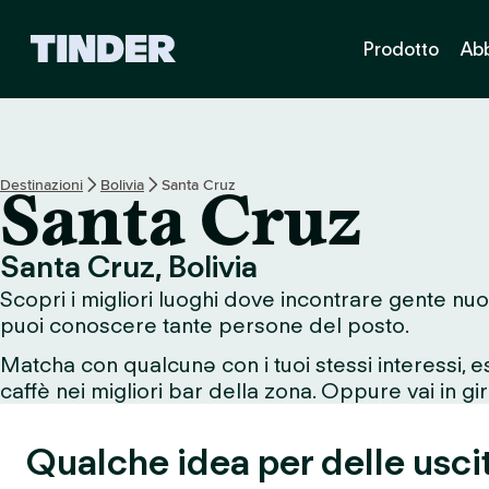
H
Prodotto
Ab
o
m
e
d
i
T
Destinazioni
Bolivia
Santa Cruz
Santa Cruz
i
n
d
Santa Cruz, Bolivia
e
Scopri i migliori luoghi dove incontrare gente nuo
r
puoi conoscere tante persone del posto.
Matcha con qualcunə con i tuoi stessi interessi, 
caffè nei migliori bar della zona. Oppure vai in giro
Qualche idea per delle usci