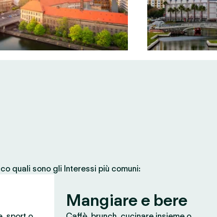
co quali sono gli Interessi più comuni:
Mangiare e bere
e, sport o
Caffè, brunch, cucinare insieme o