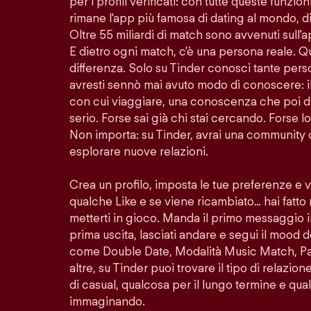
per i profili verificati: con tutte queste funzion
rimane l'app più famosa di dating al mondo, di
Oltre 55 miliardi di match sono avvenuti sull'
E dietro ogni match, c'è una persona reale. Q
differenza. Solo su Tinder conosci tante per
avresti sennò mai avuto modo di conoscere: i
con cui viaggiare, una conoscenza che poi di
serio. Forse sai già chi stai cercando. Forse 
Non importa: su Tinder, avrai una community 
esplorare nuove relazioni.
Crea un profilo, imposta le tue preferenze e 
qualche Like e se viene ricambiato… hai fatto
metterti in gioco. Manda il primo messaggio i
prima uscita, lasciati andare e segui il mood d
come Double Date, Modalità Music Match, Pass
altre, su Tinder puoi trovare il tipo di relazio
di casual, qualcosa per il lungo termine e quals
immaginando.