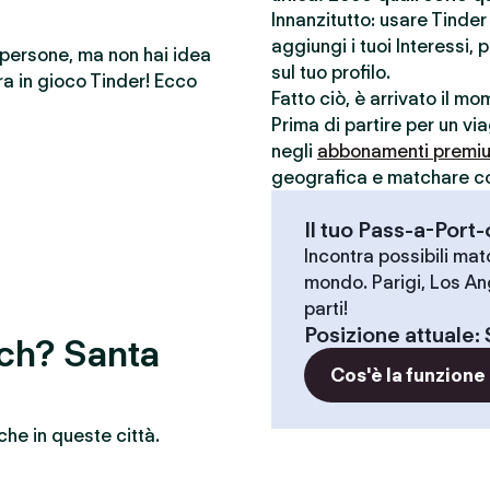
Innanzitutto: usare Tinde
aggiungi i tuoi Interessi, 
e persone, ma non hai idea
sul tuo profilo.
a in gioco Tinder! Ecco
Fatto ciò, è arrivato il m
Prima di partire per un vi
negli
abbonamenti premi
geografica e matchare con 
Il tuo Pass-a-Port
Incontra possibili match
mondo. Parigi, Los An
parti!
Posizione attuale
:
tch? Santa
Cos'è la funzione
che in queste città.