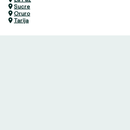
Sucre
Oruro
Tarija