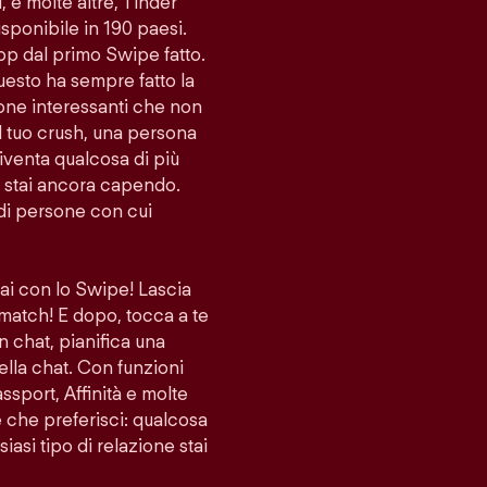
i, e molte altre, Tinder
sponibile in 190 paesi.
app dal primo Swipe fatto.
uesto ha sempre fatto la
sone interessanti che non
l tuo crush, una persona
venta qualcosa di più
lo stai ancora capendo.
di persone con cui
vai con lo Swipe! Lascia
 match! E dopo, tocca a te
n chat, pianifica una
ella chat. Con funzioni
port, Affinità e molte
ne che preferisci: qualcosa
iasi tipo di relazione stai