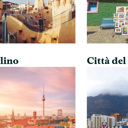
lino
Città de