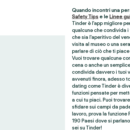
Quando incontri una pers
Safety Tips
e le
Linee gu
Tinder è l'app migliore p
qualcunə che condivida i t
che sia l'aperitivo del ve
visita al museo o una ser
parlare di ciò che ti piace
Vuoi trovare qualcunə con 
cena o anche un semplice
condivida davvero i tuoi va
avvenuti finora, adesso to
dating come Tinder è dive
funzioni pensate per mette
a cui tu piaci. Puoi trova
sfidare sui campi da pade
lavoro, prova la funzione 
190 Paesi dove si parlano 
sei su Tinder!