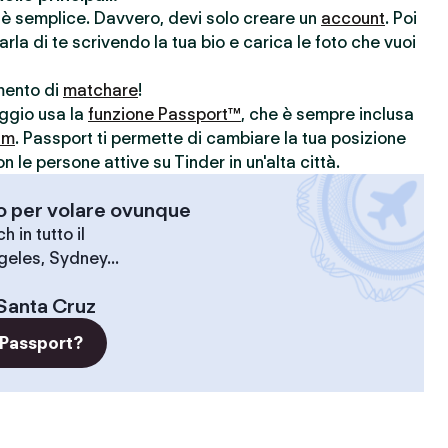
r è semplice. Davvero, devi solo creare un
account
. Poi
parla di te scrivendo la tua bio e carica le foto che vuoi
omento di
matchare
!
aggio usa la
funzione Passport™
, che è sempre inclusa
um
. Passport ti permette di cambiare la tua posizione
le persone attive su Tinder in un'alta città.
-o per volare ovunque
 in tutto il
geles, Sydney...
Santa Cruz
 Passport?