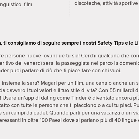
discoteche, attività sportive
inguistico, film
ti consigliamo di seguire sempre i nostri
Safety Tips
e le
L
e persone nuove, ovunque tu sia! Cerchi qualcunə che condiv
peritivo del venerdì sera, la passeggiata nel parco la domeni
der puoi parlare di ciò che ti piace fare con chi vuoi.
e insieme la sera? Magari per un film, una cena o anche un 
avvero i tuoi valori e il tuo stile di vita? Con 55 miliardi 
le! Usare un'app di dating come Tinder è diventato ancora pi
atto con tutte le persone che ti piacciono o a cui tu piaci. P
 sui campi da padel. Quando parti per una vacanza o un viag
ressanti in oltre 190 Paesi dove si parlano più di 40 lingue 