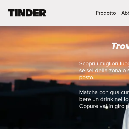
H
Prodotto
Ab
o
m
e
d
Tro
i
T
i
n
Scopri i migliori l
d
se sei della zona o
e
posto.
r
Matcha con qualcunə
bere un drink nei lo
Oppure vai in giro pe