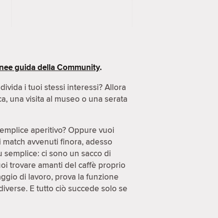
inee guida della Community
.
ida i tuoi stessi interessi? Allora
ca, una visita al museo o una serata
semplice aperitivo? Oppure vuoi
di match avvenuti finora, adesso
ù semplice: ci sono un sacco di
uoi trovare amanti del caffè proprio
gio di lavoro, prova la funzione
diverse. E tutto ciò succede solo se