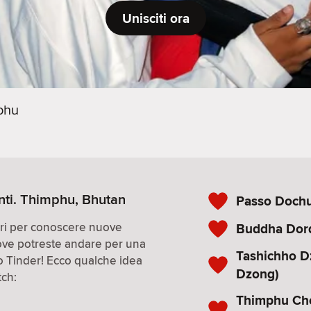
Unisciti ora
phu
nti. Thimphu, Bhutan
Passo Dochu
iori per conoscere nuove
Buddha Do
ove potreste andare per una
Tashichho D
co Tinder! Ecco qualche idea
Dzong)
tch:
Thimphu Cho