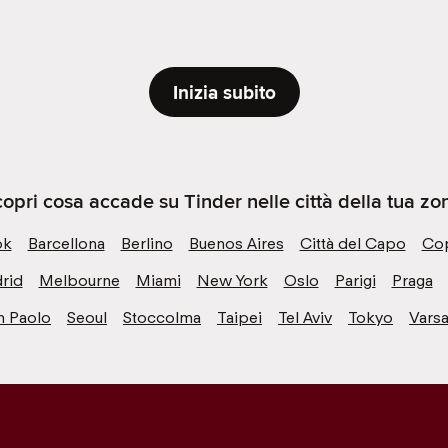
Inizia subito
opri cosa accade su Tinder nelle città della tua zo
ok
Barcellona
Berlino
Buenos Aires
Città del Capo
Co
rid
Melbourne
Miami
New York
Oslo
Parigi
Praga
n Paolo
Seoul
Stoccolma
Taipei
Tel Aviv
Tokyo
Varsa