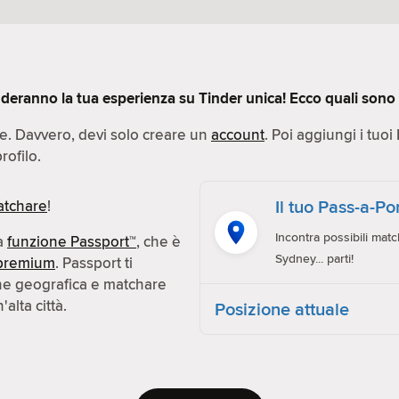
deranno la tua esperienza su Tinder unica! Ecco quali sono q
ce. Davvero, devi solo creare un
account
. Poi aggiungi i tuoi
rofilo.
Il tuo Pass-a-P
tchare
!
Incontra possibili matc
la
funzione Passport™
, che è
Sydney... parti!
premium
. Passport ti
one geografica e matchare
alta città.
Posizione attuale