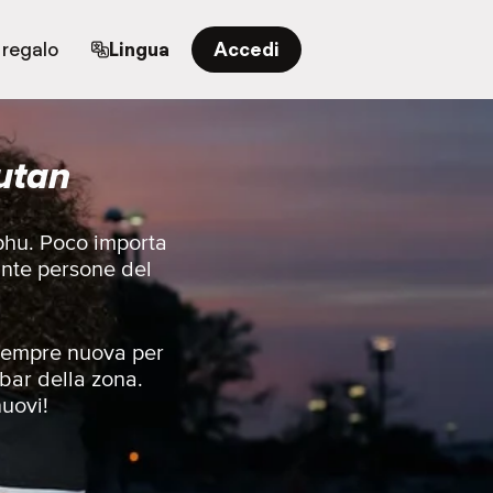
 regalo
Lingua
Accedi
utan
mphu. Poco importa
ante persone del
e sempre nuova per
 bar della zona.
nuovi!