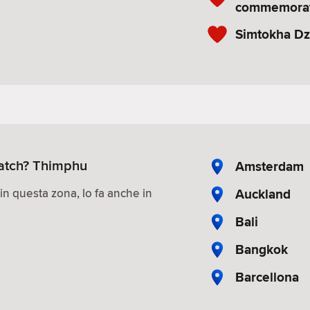
commemorat
Simtokha D
 match? Thimphu
Amsterdam
Auckland
 in questa zona, lo fa anche in
Bali
Bangkok
Barcellona