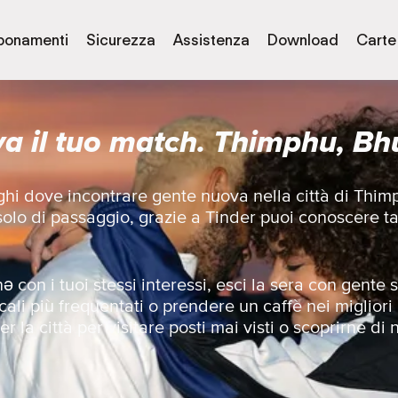
bonamenti
Sicurezza
Assistenza
Download
Carte
va il tuo match. Thimphu, Bh
uoghi dove incontrare gente nuova nella città di Thi
 solo di passaggio, grazie a Tinder puoi conoscere t
 con i tuoi stessi interessi, esci la sera con gent
cali più frequentati o prendere un caffè nei migliori
r la città per visitare posti mai visti o scoprirne di 