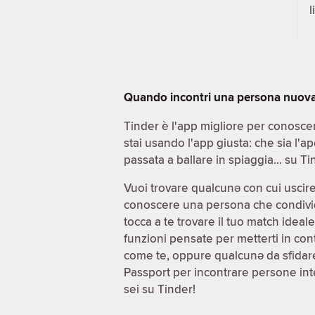
l
Quando incontri una persona nuova, 
Tinder è l'app migliore per conoscer
stai usando l'app giusta: che sia l'a
passata a ballare in spiaggia… su Tin
Vuoi trovare qualcunə con cui uscir
conoscere una persona che condivida d
tocca a te trovare il tuo match idea
funzioni pensate per metterti in cont
come te, oppure qualcunə da sfidare
Passport per incontrare persone inte
sei su Tinder!