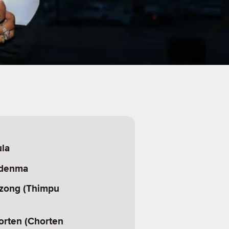
la
rdenma
zong (Thimpu
rten (Chorten