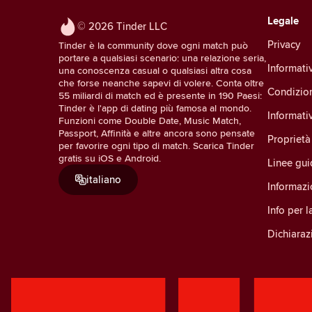
Legale
© 2026 Tinder LLC
Privacy
Tinder è la community dove ogni match può
portare a qualsiasi scenario: una relazione seria,
Informativ
una conoscenza casual o qualsiasi altra cosa
che forse neanche sapevi di volere. Conta oltre
Condizio
55 miliardi di match ed è presente in 190 Paesi:
Tinder è l'app di dating più famosa al mondo.
Informati
Funzioni come Double Date, Music Match,
Passport, Affinità e altre ancora sono pensate
Proprietà 
per favorire ogni tipo di match. Scarica Tinder
gratis su iOS e Android.
Linee gu
italiano
Informazi
Info per 
Dichiarazi