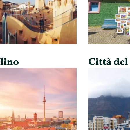
lino
Città de