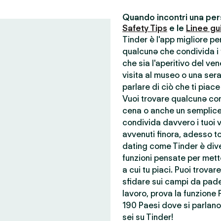
Quando incontri una pers
Safety Tips
e le
Linee gu
Tinder è l'app migliore p
qualcunə che condivida i t
che sia l'aperitivo del ve
visita al museo o una ser
parlare di ciò che ti piace
Vuoi trovare qualcunə con 
cena o anche un semplice
condivida davvero i tuoi va
avvenuti finora, adesso to
dating come Tinder è dive
funzioni pensate per mette
a cui tu piaci. Puoi trova
sfidare sui campi da pade
lavoro, prova la funzione 
190 Paesi dove si parlano 
sei su Tinder!