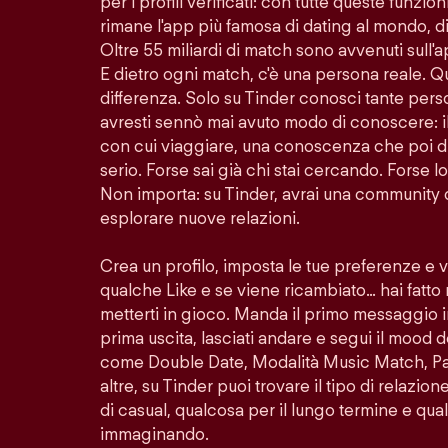
per i profili verificati: con tutte queste funzion
rimane l'app più famosa di dating al mondo, di
Oltre 55 miliardi di match sono avvenuti sull'
E dietro ogni match, c'è una persona reale. Q
differenza. Solo su Tinder conosci tante per
avresti sennò mai avuto modo di conoscere: i
con cui viaggiare, una conoscenza che poi di
serio. Forse sai già chi stai cercando. Forse 
Non importa: su Tinder, avrai una community 
esplorare nuove relazioni.
Crea un profilo, imposta le tue preferenze e 
qualche Like e se viene ricambiato… hai fatto
metterti in gioco. Manda il primo messaggio i
prima uscita, lasciati andare e segui il mood d
come Double Date, Modalità Music Match, Pass
altre, su Tinder puoi trovare il tipo di relazio
di casual, qualcosa per il lungo termine e quals
immaginando.