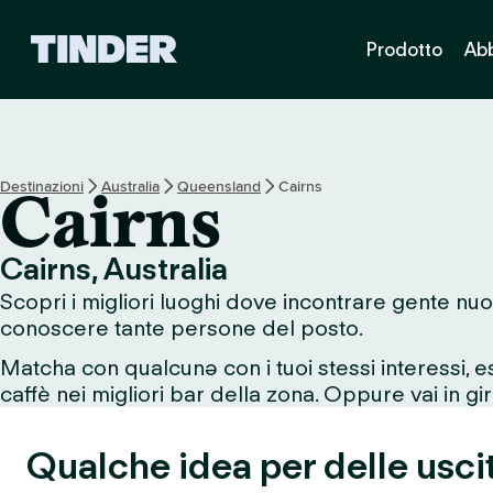
H
Prodotto
Ab
o
m
e
d
i
T
Destinazioni
Australia
Queensland
Cairns
Cairns
i
n
d
Cairns, Australia
e
Scopri i migliori luoghi dove incontrare gente nuo
r
conoscere tante persone del posto.
Matcha con qualcunə con i tuoi stessi interessi, 
caffè nei migliori bar della zona. Oppure vai in giro
Qualche idea per delle uscit