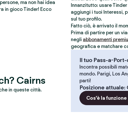
e persone, ma non hai idea
Innanzitutto: usare Tinde
a in gioco Tinder! Ecco
aggiungi i tuoi Interessi, 
sul tuo profilo.
Fatto ciò, è arrivato il m
Prima di partire per un vi
negli
abbonamenti premi
geografica e matchare con 
Il tuo Pass-a-Port
Incontra possibili match
mondo. Parigi, Los An
tch? Cairns
parti!
Posizione attuale
:
che in queste città.
Cos'è la funzione