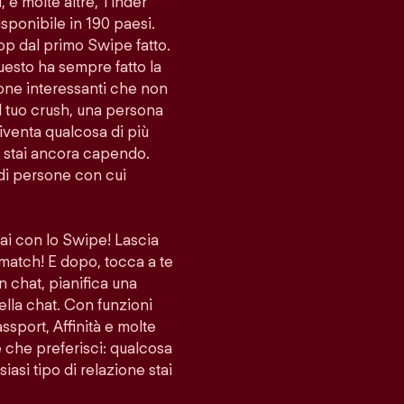
i, e molte altre, Tinder
sponibile in 190 paesi.
app dal primo Swipe fatto.
uesto ha sempre fatto la
sone interessanti che non
l tuo crush, una persona
venta qualcosa di più
lo stai ancora capendo.
di persone con cui
vai con lo Swipe! Lascia
 match! E dopo, tocca a te
n chat, pianifica una
ella chat. Con funzioni
port, Affinità e molte
ne che preferisci: qualcosa
iasi tipo di relazione stai