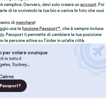
r è semplice. Davvero, devi solo creare un
account
. Poi
parla di te scrivendo la tua bio e carica le foto che vuoi
omento di
matchare
!
aggio usa la
funzione Passport™
, che è sempre inclusa
um
. Passport ti permette di cambiare la tua posizione
le persone attive su Tinder in un'alta città.
-o per volare ovunque
 in tutto il
geles, Sydney...
Cairns
 Passport?