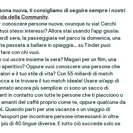
ona nuova, ti consigliamo di seguire sempre i nostri
ida della Community
.
er conoscere persone nuove, ovunque tu sia! Cerchi
uoi stessi interessi? Allora stai usando l'app giusta:
nerdì sera, la passeggiata nel parco la domenica, una
ata passata a ballare in spiaggia… su Tinder puoi
 fare con chi vuoi.
cui uscire insieme la sera? Magari per un film, una
 aperitivo? Oppure vuoi conoscere una persona che
lori e il tuo stile di vita? Con 55 miliardi di match
cca a te trovare il tuo match ideale! Usare un'app di
ntato ancora più semplice: ci sono un sacco di
rti in contatto con tutte le persone che ti piacciono o
re amanti del caffè proprio come te, oppure qualcunə da
l. Quando parti per una vacanza o un viaggio di
Passport per incontrare persone interessanti in oltre
più di 40 lingue diverse. E tutto ciò succede solo se