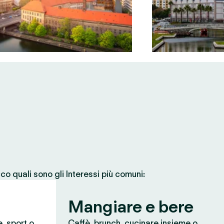
co quali sono gli Interessi più comuni:
Mangiare e bere
e, sport o
Caffè, brunch, cucinare insieme o