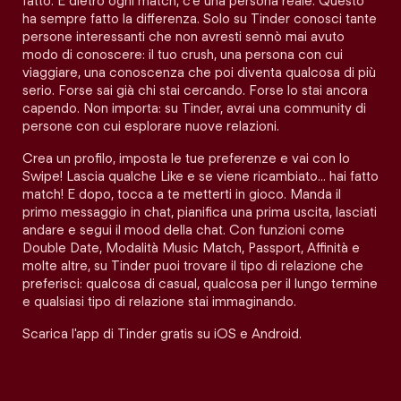
fatto. E dietro ogni match, c'è una persona reale. Questo
ha sempre fatto la differenza. Solo su Tinder conosci tante
persone interessanti che non avresti sennò mai avuto
modo di conoscere: il tuo crush, una persona con cui
viaggiare, una conoscenza che poi diventa qualcosa di più
serio. Forse sai già chi stai cercando. Forse lo stai ancora
capendo. Non importa: su Tinder, avrai una community di
persone con cui esplorare nuove relazioni.
Crea un profilo, imposta le tue preferenze e vai con lo
Swipe! Lascia qualche Like e se viene ricambiato… hai fatto
match! E dopo, tocca a te metterti in gioco. Manda il
primo messaggio in chat, pianifica una prima uscita, lasciati
andare e segui il mood della chat. Con funzioni come
Double Date, Modalità Music Match, Passport, Affinità e
molte altre, su Tinder puoi trovare il tipo di relazione che
preferisci: qualcosa di casual, qualcosa per il lungo termine
e qualsiasi tipo di relazione stai immaginando.
Scarica l'app di Tinder gratis su iOS e Android.