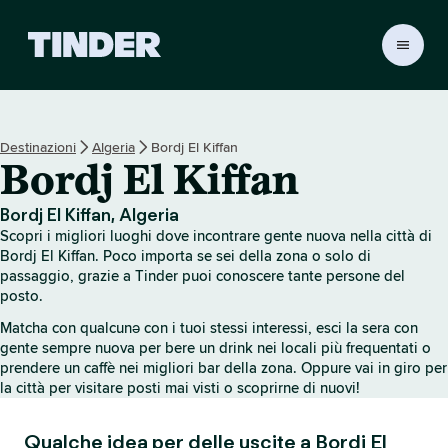
H
o
m
e
d
Destinazioni
Algeria
Bordj El Kiffan
i
Bordj El Kiffan
T
i
n
Bordj El Kiffan, Algeria
d
Scopri i migliori luoghi dove incontrare gente nuova nella città di
e
Bordj El Kiffan. Poco importa se sei della zona o solo di
r
passaggio, grazie a Tinder puoi conoscere tante persone del
posto.
Matcha con qualcunə con i tuoi stessi interessi, esci la sera con
gente sempre nuova per bere un drink nei locali più frequentati o
prendere un caffè nei migliori bar della zona. Oppure vai in giro per
la città per visitare posti mai visti o scoprirne di nuovi!
Qualche idea per delle uscite a Bordj El