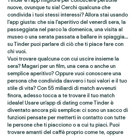
Tinder è l'app migliore per conoscere persone
nuove, ovunque tu sia! Cerchi qualcunə che
condivida i tuoi stessi interessi? Allora stai usando
l'app giusta: che sia l'aperitivo del venerdì sera, la
passeggiata nel parco la domenica, una visita al
museo o una serata passata a ballare in spiaggia…
su Tinder puoi parlare di ciò che ti piace fare con
chi vuoi.
Vuoi trovare qualcunə con cui uscire insieme la
sera? Magari per un film, una cena o anche un
semplice aperitivo? Oppure vuoi conoscere una
persona che condivida davvero i tuoi valori e il tuo
stile di vita? Con 55 miliardi di match avvenuti
finora, adesso tocca a te trovare il tuo match
ideale! Usare un'app di dating come Tinder è
diventato ancora più semplice: ci sono un sacco di
funzioni pensate per metterti in contatto con tutte
le persone che ti piacciono o a cui tu piaci. Puoi
trovare amanti del caffè proprio come te, oppure