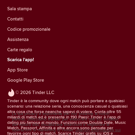
Sala stampa
Contatti
Codice promozionale
Assistenza
Carte regalo
Scarica l'app!
App Store
Google Play Store
© 2026 Tinder LLC
Tinder è la community dove ogni match può portare a qualsiasi
scenario: una relazione seria, una conoscenza casual o qualsiasi
altra cosa che forse neanche sapevi di volere. Conta oltre 55
La tua privacy è importante per noi. Insieme ai nostri
miliardi di match ed è presente in 190 Paesi: Tinder è l'app di
partner, utilizziamo tracker per elaborare dati sui visitatori
dating più famosa al mondo. Funzioni come Double Date, Music
del nostro sito, visualizzare inserzioni e migliorare le
Match, Passport, Affinità e altre ancora sono pensate per
operazioni di marketing di Tinder.
Ulteriori informazioni sui
favorire ogni tipo di match. Scarica Tinder gratis su iOS e