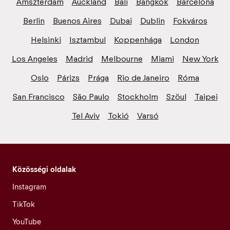
Amszterdam
Auckland
Bali
Bangkok
Barcelona
Berlin
Buenos Aires
Dubai
Dublin
Fokváros
Helsinki
Isztambul
Koppenhága
London
Los Angeles
Madrid
Melbourne
Miami
New York
Oslo
Párizs
Prága
Rio de Janeiro
Róma
San Francisco
São Paulo
Stockholm
Szöul
Taipei
Tel Aviv
Tokió
Varsó
Közösségi oldalak
Instagram
TikTok
YouTube