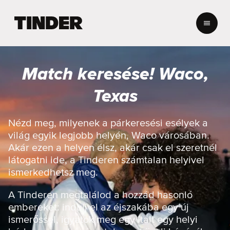
T
i
n
d
e
Match keresése! Waco,
r
K
Texas
e
z
d
Nézd meg, milyenek a párkeresési esélyek a
ő
világ egyik legjobb helyén, Waco városában.
o
Akár ezen a helyen élsz, akár csak el szeretnél
l
látogatni ide, a Tinderen számtalan helyivel
d
ismerkedhetsz meg.
a
l
A Tinderen megtalálod a hozzád hasonló
embereket: indulj el az éjszakába egy új
ismerőssel, igyatok meg egy italt egy helyi