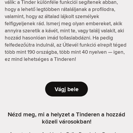
válik: a Tinder különféle funkciói segítenek abban,
hogy a lehető legtöbben rátaláljanak a profilodra,
valamint, hogy az általad lájkolt személyek
felfigyeljenek rád. Ismerj meg olyan embereket, akik
annyira szeretik a kávét, mint te, vagy találj valakit, aki
hozzád hasonlóan imád tollaslabdázni. Ha pedig
felfedezőútra indulnál, az Útlevél funkció elrepít téged
több mint 190 országba, több mint 40 nyelven — igen,
ez mind lehetséges a Tinderen!
Vágj bele
Nézd meg, mi a helyzet a Tinderen a hozzád
közeli városokban!