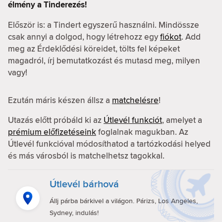
élmény a Tinderezés!
Először is: a Tindert egyszerű használni. Mindössze
csak annyi a dolgod, hogy létrehozz egy
fiókot
. Add
meg az Érdeklődési köreidet, tölts fel képeket
magadról, írj bemutatkozást és mutasd meg, milyen
vagy!
Ezután máris készen állsz a
matchelésre
!
Utazás előtt próbáld ki az
Útlevél funkciót
, amelyet a
prémium előfizetéseink
foglalnak magukban. Az
Útlevél funkcióval módosíthatod a tartózkodási helyed
és más városból is matchelhetsz tagokkal.
Útlevél bárhová
Állj párba bárkivel a világon. Párizs, Los Angeles,
Sydney, indulás!