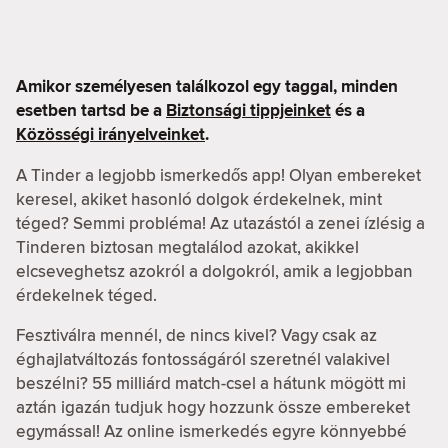
Amikor személyesen találkozol egy taggal, minden
esetben tartsd be a
Biztonsági tippjeinket
és a
Közösségi irányelveinket
.
A Tinder a legjobb ismerkedős app! Olyan embereket
keresel, akiket hasonló dolgok érdekelnek, mint
téged? Semmi probléma! Az utazástól a zenei ízlésig a
Tinderen biztosan megtalálod azokat, akikkel
elcseveghetsz azokról a dolgokról, amik a legjobban
érdekelnek téged.
Fesztiválra mennél, de nincs kivel? Vagy csak az
éghajlatváltozás fontosságáról szeretnél valakivel
beszélni? 55 milliárd match-csel a hátunk mögött mi
aztán igazán tudjuk hogy hozzunk össze embereket
egymással! Az online ismerkedés egyre könnyebbé