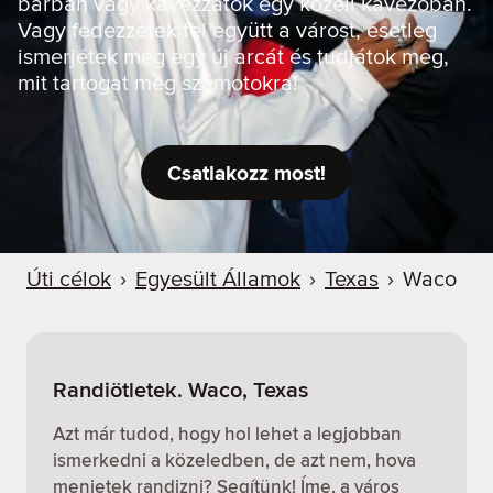
bárban vagy kávézzatok egy közeli kávézóban.
Vagy fedezzétek fel együtt a várost, esetleg
ismerjétek meg egy új arcát és tudjátok meg,
mit tartogat még számotokra!
Csatlakozz most!
Úti célok
›
Egyesült Államok
›
Texas
›
Waco
Randiötletek. Waco, Texas
Azt már tudod, hogy hol lehet a legjobban
ismerkedni a közeledben, de azt nem, hova
menjetek randizni? Segítünk! Íme, a város