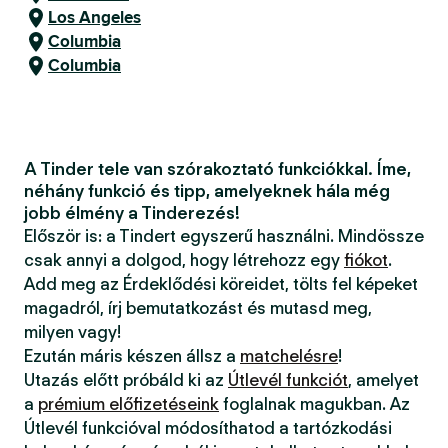
Los Angeles
Columbia
Columbia
A Tinder tele van szórakoztató funkciókkal. Íme,
néhány funkció és tipp, amelyeknek hála még
jobb élmény a Tinderezés!
Először is: a Tindert egyszerű használni. Mindössze
csak annyi a dolgod, hogy létrehozz egy
fiókot
.
Add meg az Érdeklődési köreidet, tölts fel képeket
magadról, írj bemutatkozást és mutasd meg,
milyen vagy!
Ezután máris készen állsz a
matchelésre
!
Utazás előtt próbáld ki az
Útlevél funkciót
, amelyet
a
prémium előfizetéseink
foglalnak magukban. Az
Útlevél funkcióval módosíthatod a tartózkodási