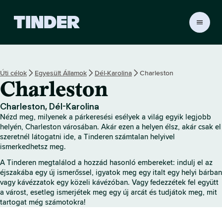
T
i
n
d
e
Úti célok
Egyesült Államok
Dél-Karolina
Charleston
r
Charleston
K
e
z
Charleston, Dél-Karolina
d
Nézd meg, milyenek a párkeresési esélyek a világ egyik legjobb
ő
helyén, Charleston városában. Akár ezen a helyen élsz, akár csak el
o
szeretnél látogatni ide, a Tinderen számtalan helyivel
ismerkedhetsz meg.
l
d
A Tinderen megtalálod a hozzád hasonló embereket: indulj el az
a
éjszakába egy új ismerőssel, igyatok meg egy italt egy helyi bárban
l
vagy kávézzatok egy közeli kávézóban. Vagy fedezzétek fel együtt
a várost, esetleg ismerjétek meg egy új arcát és tudjátok meg, mit
tartogat még számotokra!