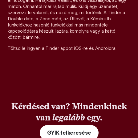
el húzogatni. Ha lájkolsz valakit, és ő is visszalájkol, az egy
match. Onnantól már rajtad múlik. Küldj egy üzenetet,
szervezz le valamit, és nézd meg, mi történik. A Tinder a
Double date, a Zene mód, az Útlevél, a Kémia stb.
funkciókhoz hasonló funkciókkal más mindenféle
kapcsolódásra készült: lazára, komolyra vagy a kettő
közötti bármire.
Töltsd le ingyen a Tinder appot iOS-re és Androidra.
Kérdésed van? Mindenkinek
van
legalább
egy.
GYIK felkeresése