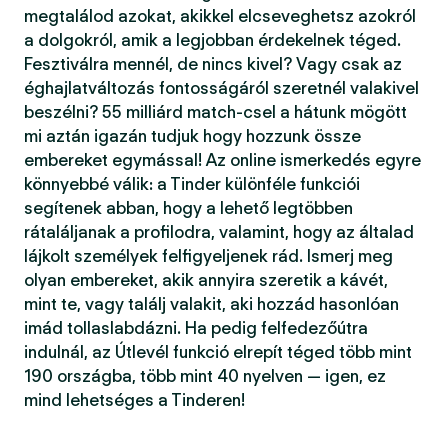
megtalálod azokat, akikkel elcseveghetsz azokról
a dolgokról, amik a legjobban érdekelnek téged.
Fesztiválra mennél, de nincs kivel? Vagy csak az
éghajlatváltozás fontosságáról szeretnél valakivel
beszélni? 55 milliárd match-csel a hátunk mögött
mi aztán igazán tudjuk hogy hozzunk össze
embereket egymással! Az online ismerkedés egyre
könnyebbé válik: a Tinder különféle funkciói
segítenek abban, hogy a lehető legtöbben
rátaláljanak a profilodra, valamint, hogy az általad
lájkolt személyek felfigyeljenek rád. Ismerj meg
olyan embereket, akik annyira szeretik a kávét,
mint te, vagy találj valakit, aki hozzád hasonlóan
imád tollaslabdázni. Ha pedig felfedezőútra
indulnál, az Útlevél funkció elrepít téged több mint
190 országba, több mint 40 nyelven — igen, ez
mind lehetséges a Tinderen!