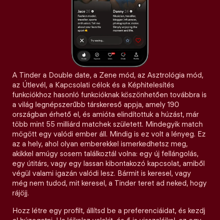
A Tinder a Double date, a Zene mód, az Asztrológia mód,
az Útlevél, a Kapcsolati célok és a Képhitelesítés
funkciókhoz hasonló funkcióknak köszönhetően továbbra is
a világ legnépszerűbb társkereső appja, amely 190
országban érhető el, és amióta elindítottuk a húzást, már
több mint 55 milliárd matchek született. Mindegyik match
mögött egy valódi ember áll. Mindig is ez volt a lényeg. Ez
az a hely, ahol olyan emberekkel ismerkedhetsz meg,
akikkel amúgy sosem találkoztál volna: egy új fellángolás,
egy útitárs, vagy egy lassan kibontakozó kapcsolat, amiből
végül valami igazán valódi lesz. Bármit is keresel, vagy
még nem tudod, mit keresel, a Tinder teret ad neked, hogy
rájöjj.
Hozz létre egy profilt, állítsd be a preferenciáidat, és kezdj