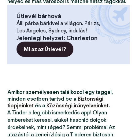
helyed és más városból is matchelhetsz tagokkal.
Útlevél bárhová
Állj párba bárkivel a világon. Párizs,
Los Angeles, Sydney, indulás!
Jelenlegi helyzet
:
Charleston
Mi az az Útlevél?
Amikor személyesen találkozol egy taggal,
minden esetben tartsd be a
Biztonsági
tippjeinket
és a
Közösségi irányelveinket
.
A Tinder a legjobb ismerkedős app! Olyan
embereket keresel, akiket hasonló dolgok
érdekelnek, mint téged? Semmi probléma! Az
utazástól a zenei ízlésig a Tinderen biztosan